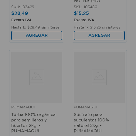
NUTRA PRO
SKU
:
103479
SKU
:
103480
$
28
,
49
$
15
,
25
Exento IVA
Exento IVA
Hasta
1
x
$
28
,
49
sin interés
Hasta
1
x
$
15
,
25
sin interés
AGREGAR
AGREGAR
PUMAMAQUI
PUMAMAQUI
Turba 100% orgánica
Sustrato para
para semilleros y
suculentas 100%
huertos 2kg. -
natural 2kg. -
PUMAMAQUI
PUMAMAQUI