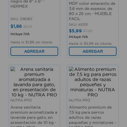
negro de 8" x 6" -
MDF color amaranto de
10
.
sillas
HERMEX
3,6 mm de espesor, de
80 x 25 cm - MUEBLE
FACIL
SKU
:
236562
SKU
:
451311
$
1
,
86
$
2
,
19
$
5
,
99
$
7
,
82
Incluye IVA
Incluye IVA
Hasta
1
x
$
1
,
86
sin interés
Hasta
1
x
$
5
,
99
sin interés
AGREGAR
AGREGAR
NUTRA PRO
NUTRA PRO
Arena sanitaria
Alimento premium de
premium aromatizada a
7,5 kg para perros
lavanda para gato, en
adultos de razas
presentación de 10 kg -
pequeñas y miniaturas -