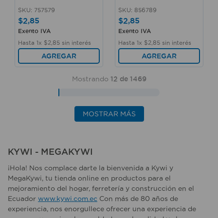
SKU
:
757579
SKU
:
856789
$
2
,
85
$
2
,
85
Exento IVA
Exento IVA
Hasta
1
x
$
2
,
85
sin interés
Hasta
1
x
$
2
,
85
sin interés
AGREGAR
AGREGAR
Mostrando
12 de 1469
MOSTRAR MÁS
KYWI - MEGAKYWI
¡Hola! Nos complace darte la bienvenida a Kywi y
MegaKywi, tu tienda online en productos para el
mejoramiento del hogar, ferretería y construcción en el
Ecuador
www.kywi.com.ec
Con más de 80 años de
experiencia, nos enorgullece ofrecer una experiencia de