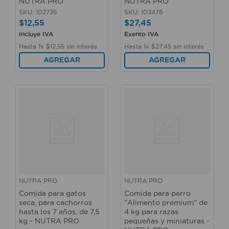
NUTRA PRO
NUTRA PRO
SKU
:
102735
SKU
:
103476
$
12
,
55
$
27
,
45
Incluye IVA
Exento IVA
Hasta
1
x
$
12
,
55
sin interés
Hasta
1
x
$
27
,
45
sin interés
AGREGAR
AGREGAR
NUTRA PRO
NUTRA PRO
Comida para gatos
Comida para perro
seca, para cachorros
"Alimento premium" de
hasta los 7 años, de 7,5
4 kg para razas
kg - NUTRA PRO
pequeñas y miniaturas -