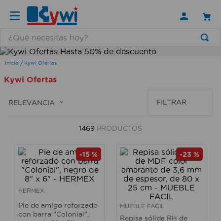
¿Qué necesitas hoy?
TÉRMINOS MÁS BUSCADOS
Kywi Ofertas
1
.
lamparas
Kywi Ofertas
2
.
ducha
FILTRAR
RELEVANCIA
3
.
silla
4
.
escritorio
1469
PRODUCTOS
5
.
lampara
-
15 %
-
23 %
6
.
organizador
7
.
cerradura
HERMEX
8
.
taladro
Pie de amigo reforzado
MUEBLE FACIL
9
.
aspiradora
con barra "Colonial",
Repisa sólida RH de