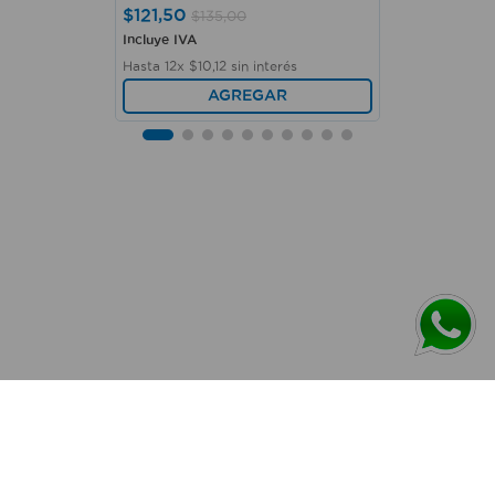
$
121
,
50
$
135
,
00
Incluye IVA
Hasta
12
x
$
10
,
12
sin interés
AGREGAR