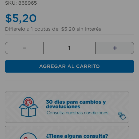
SKU
:
868965
10
.
sillas
$
5
,
20
Difierelo a
1
coutas de:
$
5
,
20
sin interés
－
＋
AGREGAR AL CARRITO