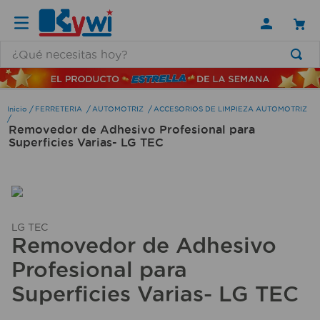
¿Qué necesitas hoy?
TÉRMINOS MÁS BUSCADOS
1
.
lamparas
FERRETERIA
AUTOMOTRIZ
ACCESORIOS DE LIMPIEZA AUTOMOTRIZ
Removedor de Adhesivo Profesional para
2
.
ducha
Superficies Varias- LG TEC
3
.
silla
4
.
lampara
5
.
escritorio
LG TEC
6
.
organizador
Removedor de Adhesivo
7
.
aspiradora
Profesional para
8
.
cerradura
Superficies Varias- LG TEC
9
.
taladro