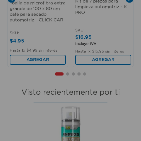
Kit de 7 piezas para
Toalla de microfibra extra
limpieza automotriz - K
grande de 100 x 80 cm
PRO
café para secado
automotriz - CLICK CAR
SKU
:
SKU
:
$
16
,
95
$
4
,
95
Incluye IVA
Hasta
1
x
$
4
,
95
sin interés
Hasta
1
x
$
16
,
95
sin interés
AGREGAR
AGREGAR
Visto recientemente por ti