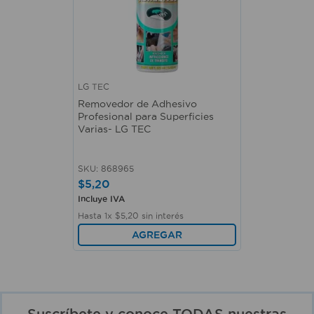
LG TEC
Removedor de Adhesivo
Profesional para Superficies
Varias- LG TEC
SKU
:
868965
$
5
,
20
Incluye IVA
Hasta
1
x
$
5
,
20
sin interés
AGREGAR
Suscríbete y conoce TODAS nuestras