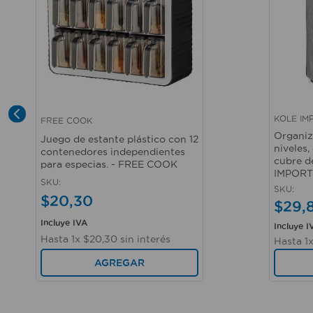
KOLE IM
FREE COOK
Vista rápida
Vista r
Organiz
Juego de estante plástico con 12
niveles,
contenedores independientes
cubre d
para especias. - FREE COOK
IMPORT
SKU
:
SKU
:
$
20
,
30
$
29
,
Incluye IVA
Incluye I
Hasta
1
x
$
20
,
30
sin interés
Hasta
1
AGREGAR