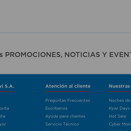
ras PROMOCIONES, NOTICIAS Y EVEN
i S.A.
Atención al cliente
Nuestras
Preguntas Frecuentes
Noches de
orita
Escríbenos
Kywi Days
ita
Ayuda para clientes
Hot Sale
yor
Servicio Técnico
Cyber Mon