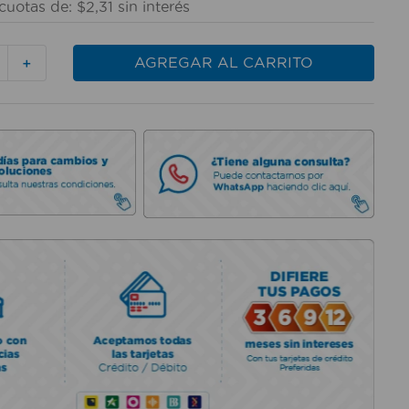
cuotas de:
$
2
,
31
sin interés
AGREGAR AL CARRITO
＋