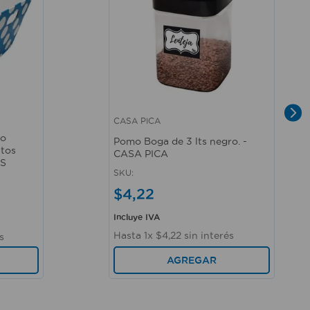
CASA PICA
Vista rápida
to
Pomo Boga de 3 lts negro. -
ntos
CASA PICA
TS
SKU
:
$
4
,
22
Incluye IVA
Hasta
1
x
$
4
,
22
sin interés
s
AGREGAR