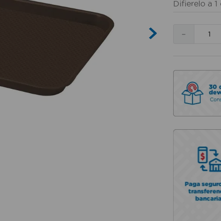
Difierelo a
1
－