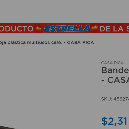
TÉRMINOS MÁS BUSCADOS
1
.
lamparas
2
.
ducha
ja plástica multiusos café. - CASA PICA
3
.
silla
4
.
organizador
CASA PICA
Bandej
5
.
lampara
- CAS
6
.
escritorio
7
.
cerradura
SKU
:
45827
8
.
aspiradora
9
.
lavamanos
$
2
,
31
10
.
taladro