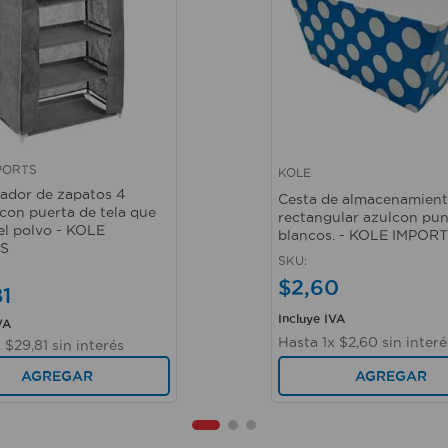
PORTS
KOLE
ápida
Vista rápida
ador de zapatos 4
Cesta de almacenamien
 con puerta de tela que
rectangular azulcon pu
el polvo - KOLE
blancos. - KOLE IMPOR
S
SKU
:
$
2
,
60
81
Incluye IVA
VA
Hasta
1
x
$
2
,
60
sin interé
x
$
29
,
81
sin interés
AGREGAR
AGREGAR