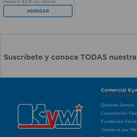
Hasta
1
x
$
2
,
31
sin interés
AGREGAR
Suscríbete y conoce TODAS nuest
Comercial Kyw
Quiénes Somos
Corporación Fav
Fundación Favor
Ventas al por Ma