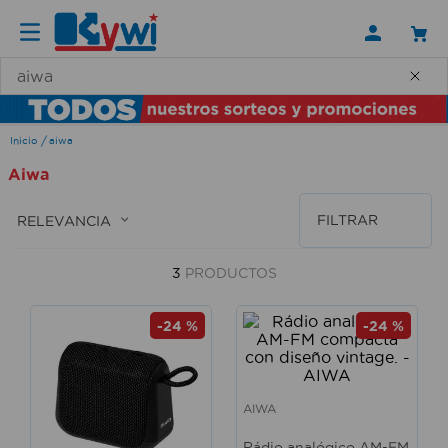
¿Qué necesitas hoy?
aiwa
Aiwa
FILTRAR
RELEVANCIA
3
PRODUCTOS
-
24 %
-
24 %
AIWA
Rádio analógico AM-FM