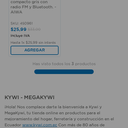
compacto gris con
radio FM y Bluetooth. -
AIWA
SKU
:
450961
$
25
,
99
$
33
,
00
Incluye IVA
Hasta
1
x
$
25
,
99
sin interés
AGREGAR
Has visto todos los
3
productos
KYWI - MEGAKYWI
¡Hola! Nos complace darte la bienvenida a Kywi y
MegaKywi, tu tienda online en productos para el
mejoramiento del hogar, ferretería y construcción en el
Ecuador
www.kywi.com.ec
Con más de 80 años de