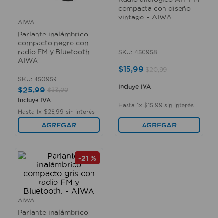
compacta con diseño
vintage. - AIWA
AIWA
Parlante inalámbrico
compacto negro con
radio FM y Bluetooth. -
SKU
:
450958
AIWA
$
15
,
99
$
20
,
99
SKU
:
450959
Incluye IVA
$
25
,
99
$
33
,
99
Incluye IVA
Hasta
1
x
$
15
,
99
sin interés
Hasta
1
x
$
25
,
99
sin interés
AGREGAR
AGREGAR
-
21 %
AIWA
Parlante inalámbrico