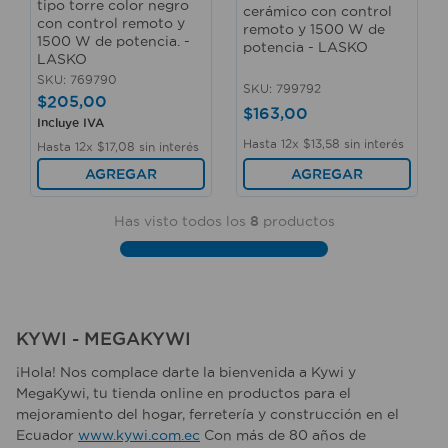
tipo torre color negro
cerámico con control
con control remoto y
remoto y 1500 W de
1500 W de potencia. -
potencia - LASKO
LASKO
SKU
:
769790
SKU
:
799792
$
205
,
00
$
163
,
00
Incluye IVA
Hasta
12
x
$
13
,
58
sin interés
Hasta
12
x
$
17
,
08
sin interés
AGREGAR
AGREGAR
Has visto todos los
8
productos
KYWI - MEGAKYWI
¡Hola! Nos complace darte la bienvenida a Kywi y
MegaKywi, tu tienda online en productos para el
mejoramiento del hogar, ferretería y construcción en el
Ecuador
www.kywi.com.ec
Con más de 80 años de