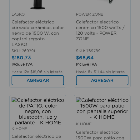
LASKO
POWER ZONE
Calefactor eléctrico
Calefactor eléctrico
curvado cerámico, color
cerámico 1500 watts /
negro de 1500 W, con
120 volts - POWER
control remoto. -
ZONE
LASKO
SKU
:
769791
SKU
:
769789
$
180
,
73
$
68
,
64
Incluye IVA
Incluye IVA
Hasta
12
x
$
15
,
06
sin interés
Hasta
6
x
$
11
,
44
sin interés
AGREGAR
AGREGAR
K HOME
K HOME
Calefactor eléctrico
Calefactor eléctrico de
1500W para patio con