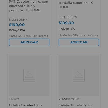
PATIO, color negro, con
pantalla superior - K
bluetooth, luz y
HOME
parlante - K HOME
SKU
:
606139
SKU
:
606144
$
199
,
99
$
199
,
00
Incluye IVA
Incluye IVA
Hasta
12
x
$
16
,
66
sin interés
Hasta
12
x
$
16
,
58
sin interés
AGREGAR
AGREGAR
LASKO
POWER ZONE
Calefactor eléctrico
Calefactor eléctrico