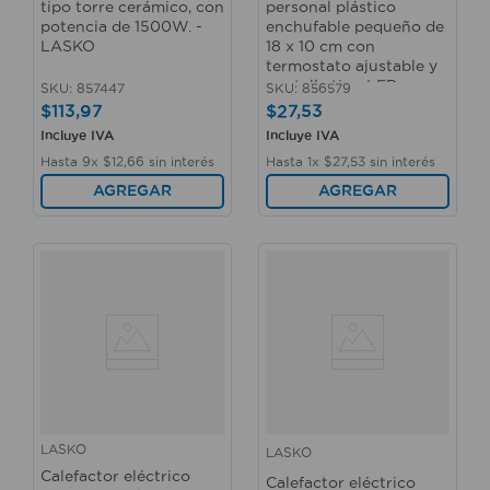
tipo torre cerámico, con
personal plástico
potencia de 1500W. -
enchufable pequeño de
LASKO
18 x 10 cm con
termostato ajustable y
pantalla tipo LED -
SKU
:
857447
SKU
:
856579
POWER ZONE
$
113
,
97
$
27
,
53
Incluye IVA
Incluye IVA
Hasta
9
x
$
12
,
66
sin interés
Hasta
1
x
$
27
,
53
sin interés
AGREGAR
AGREGAR
LASKO
LASKO
Calefactor eléctrico
Calefactor eléctrico