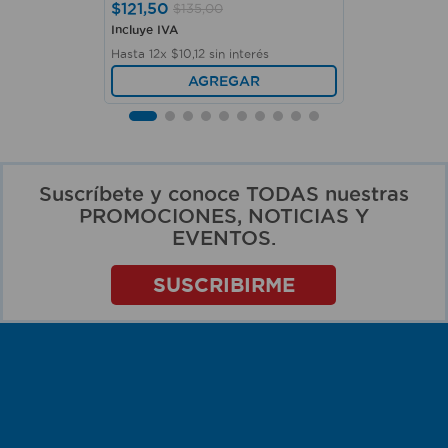
$
121
,
50
$
135
,
00
Incluye IVA
Hasta
12
x
$
10
,
12
sin interés
AGREGAR
Suscríbete y conoce TODAS nuestras
PROMOCIONES, NOTICIAS Y
EVENTOS.
SUSCRIBIRME