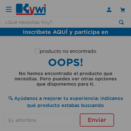
¿Qué necesitas hoy?
TÉRMINOS MÁS BUSCADOS
1
.
lamparas
2
.
ducha
OOPS!
3
.
silla
4
.
organizador
No hemos encontrado el producto que
necesitas. Pero puedes ver otras opciones
5
.
lampara
que disponemos para ti.
6
.
escritorio
🔍 Ayúdanos a mejorar tu experiencia: indícanos
7
.
cerradura
qué producto estabas buscando
8
.
aspiradora
Enviar
9
.
lavamanos