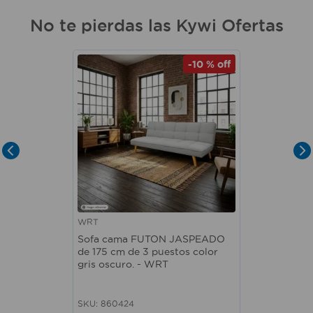
No te pierdas las Kywi Ofertas
-
10 %
off
WRT
Sofa cama FUTON JASPEADO
de 175 cm de 3 puestos color
gris oscuro. - WRT
SKU
:
860424