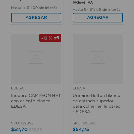
Incluye IVA
Hasta
1
x
$
11
,
00
sin interés
Hasta
9
x
$
12
,
66
sin interés
AGREGAR
AGREGAR
-
12 %
off
EDESA
EDESA
Inodoro CAMPEÓN HET
Urinario Bolton blanco
con asiento blanco. -
de entrada superior
EDESA
para colgar en la pared.
- EDESA
SKU
:
129852
SKU
:
120342
$
52
,
70
$
54
,
25
$
59
,
95