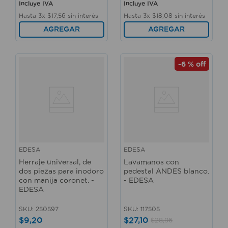
Incluye IVA
Incluye IVA
Hasta
3
x
$
17
,
56
sin interés
Hasta
3
x
$
18
,
08
sin interés
AGREGAR
AGREGAR
-
6 %
off
EDESA
EDESA
Herraje universal, de
Lavamanos con
dos piezas para inodoro
pedestal ANDES blanco.
con manija coronet. -
- EDESA
EDESA
SKU
:
250597
SKU
:
117505
$
9
,
20
$
27
,
10
$
28
,
96