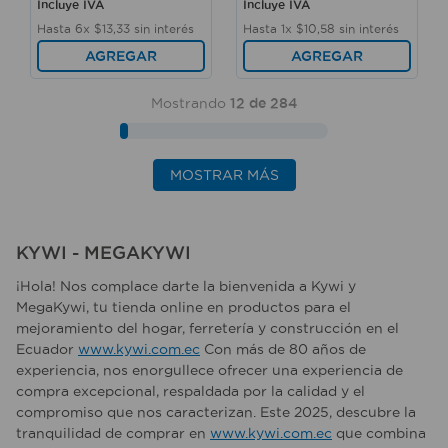
Incluye IVA
Incluye IVA
Hasta
6
x
$
13
,
33
sin interés
Hasta
1
x
$
10
,
58
sin interés
AGREGAR
AGREGAR
Mostrando
12 de 284
MOSTRAR MÁS
KYWI - MEGAKYWI
¡Hola! Nos complace darte la bienvenida a Kywi y
MegaKywi, tu tienda online en productos para el
mejoramiento del hogar, ferretería y construcción en el
Ecuador
www.kywi.com.ec
Con más de 80 años de
experiencia, nos enorgullece ofrecer una experiencia de
compra excepcional, respaldada por la calidad y el
compromiso que nos caracterizan. Este 2025, descubre la
tranquilidad de comprar en
www.kywi.com.ec
que combina