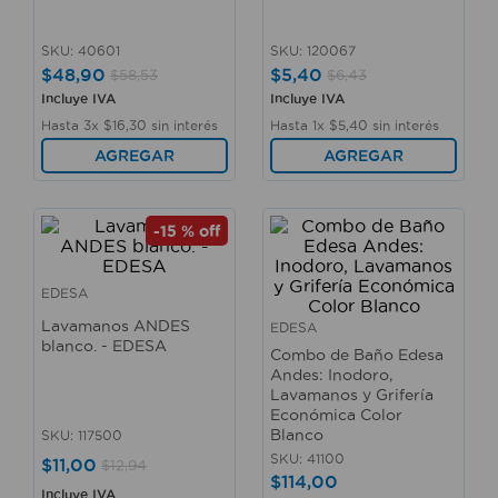
10
.
taladro
SKU
:
40601
SKU
:
120067
$
48
,
90
$
5
,
40
$
58
,
53
$
6
,
43
Incluye IVA
Incluye IVA
Hasta
3
x
$
16
,
30
sin interés
Hasta
1
x
$
5
,
40
sin interés
AGREGAR
AGREGAR
-
15 %
off
EDESA
Lavamanos ANDES
EDESA
blanco. - EDESA
Combo de Baño Edesa
Andes: Inodoro,
Lavamanos y Grifería
Económica Color
Blanco
SKU
:
117500
SKU
:
41100
$
11
,
00
$
12
,
94
$
114
,
00
Incluye IVA