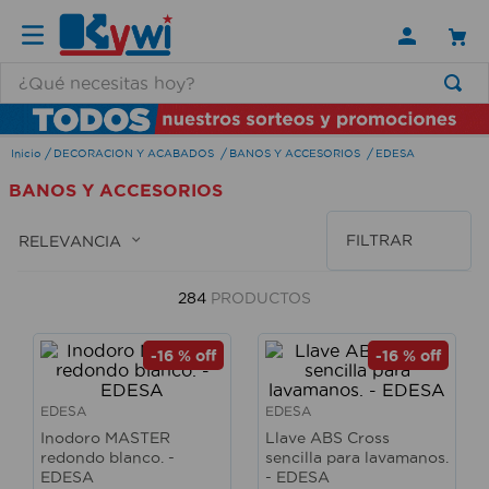
¿Qué necesitas hoy?
TÉRMINOS MÁS BUSCADOS
DECORACION Y ACABADOS
BANOS Y ACCESORIOS
EDESA
1
.
lamparas
BANOS Y ACCESORIOS
2
.
ducha
3
.
silla
FILTRAR
RELEVANCIA
4
.
organizador
284
PRODUCTOS
5
.
lampara
6
.
escritorio
-
16 %
off
-
16 %
off
7
.
cerradura
EDESA
EDESA
8
.
aspiradora
Inodoro MASTER
Llave ABS Cross
redondo blanco. -
sencilla para lavamanos.
9
.
lavamanos
EDESA
- EDESA