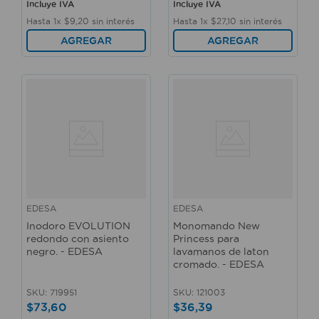
Incluye IVA
Incluye IVA
Hasta
1
x
$
9
,
20
sin interés
Hasta
1
x
$
27
,
10
sin interés
AGREGAR
AGREGAR
EDESA
EDESA
Inodoro EVOLUTION
Monomando New
redondo con asiento
Princess para
negro. - EDESA
lavamanos de laton
cromado. - EDESA
SKU
:
719951
SKU
:
121003
$
73
,
60
$
36
,
39