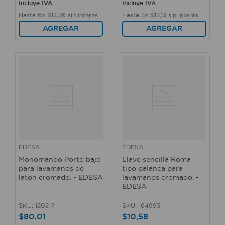
Incluye IVA
Incluye IVA
Hasta
6
x
$
12
,
26
sin interés
Hasta
3
x
$
12
,
13
sin interés
AGREGAR
AGREGAR
EDESA
EDESA
Monomando Porto bajo
Llave sencilla Roma
para lavamanos de
tipo palanca para
laton cromado. - EDESA
lavamanos cromado. -
EDESA
SKU
:
120217
SKU
:
164993
$
80
,
01
$
10
,
58