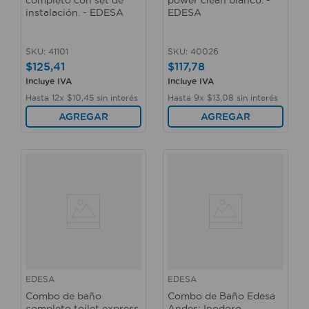
instalación. - EDESA
EDESA
SKU
:
41101
SKU
:
40026
$
125
,
41
$
117
,
78
Incluye IVA
Incluye IVA
Hasta
12
x
$
10
,
45
sin interés
Hasta
9
x
$
13
,
08
sin interés
AGREGAR
AGREGAR
EDESA
EDESA
Combo de baño
Combo de Baño Edesa
completo toilet express
Andes: Inodoro,