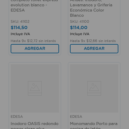
evolution blanco -
Lavamanos y Grifería
EDESA
Económica Color
Blanco
SKU
:
41102
SKU
:
41100
$
114
,
50
$
114
,
00
Incluye IVA
Incluye IVA
Hasta
9
x
$
12
,
72
sin interés
Hasta
9
x
$
12
,
66
sin interés
AGREGAR
AGREGAR
EDESA
EDESA
Inodoro OASIS redondo
Monomando Porto para
power clean plus
cocina de latón