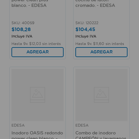
blanco. - EDESA
cromado. - EDESA
SKU
:
40059
SKU
:
120222
$
108
,
28
$
104
,
45
Incluye IVA
Incluye IVA
Hasta
9
x
$
12
,
03
sin interés
Hasta
9
x
$
11
,
60
sin interés
AGREGAR
AGREGAR
EDESA
EDESA
Inodoro OASIS redondo
Combo de inodoro
power clean blanco. -
CAMPEÓN y lavamanos