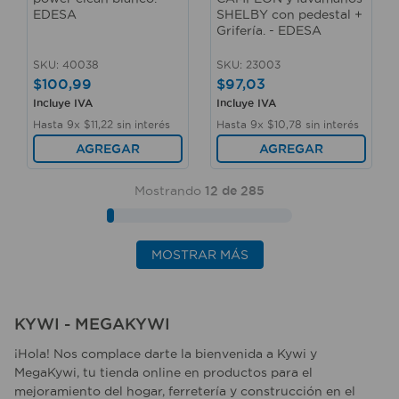
EDESA
SHELBY con pedestal +
Grifería. - EDESA
SKU
:
40038
SKU
:
23003
$
100
,
99
$
97
,
03
Incluye IVA
Incluye IVA
Hasta
9
x
$
11
,
22
sin interés
Hasta
9
x
$
10
,
78
sin interés
AGREGAR
AGREGAR
Mostrando
12 de 285
MOSTRAR MÁS
KYWI - MEGAKYWI
¡Hola! Nos complace darte la bienvenida a Kywi y
MegaKywi, tu tienda online en productos para el
mejoramiento del hogar, ferretería y construcción en el