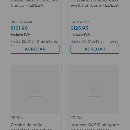
power clean slow down
completo toilet express
blanco. - EDESA
evolution bone - EDESA
SKU
:
40444
SKU
:
41103
$
161
,
96
$
125
,
95
Incluye IVA
Incluye IVA
Hasta
12
x
$
13
,
49
sin interés
Hasta
12
x
$
10
,
49
sin interés
AGREGAR
AGREGAR
EDESA
EDESA
Combo de baño
Inodoro OASIS alargado
completo con set de
power clean blanco. -