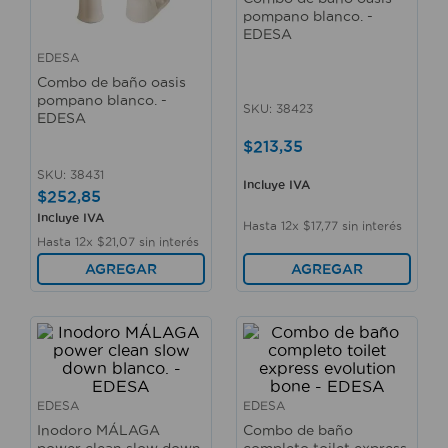
10
.
taladro
pompano blanco. -
EDESA
EDESA
Combo de baño oasis
pompano blanco. -
SKU
:
38423
EDESA
$
213
,
35
SKU
:
38431
Incluye IVA
$
252
,
85
Incluye IVA
Hasta
12
x
$
17
,
77
sin interés
Hasta
12
x
$
21
,
07
sin interés
AGREGAR
AGREGAR
EDESA
EDESA
Inodoro MÁLAGA
Combo de baño