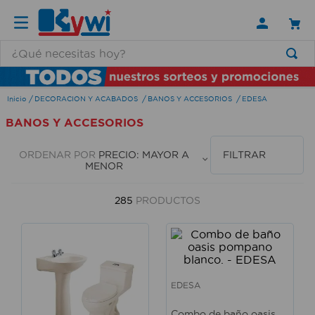
¿Qué necesitas hoy?
TÉRMINOS MÁS BUSCADOS
DECORACION Y ACABADOS
BANOS Y ACCESORIOS
EDESA
1
.
lamparas
BANOS Y ACCESORIOS
2
.
ducha
3
.
silla
ORDENAR POR
PRECIO: MAYOR A
FILTRAR
MENOR
4
.
lampara
5
.
organizador
285
PRODUCTOS
6
.
escritorio
7
.
cerradura
8
.
aspiradora
EDESA
9
.
fregadero
Combo de baño oasis