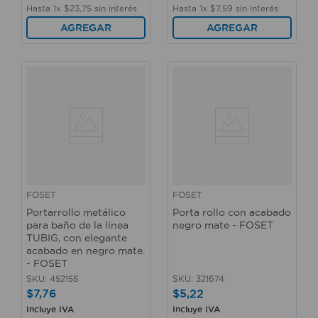
Hasta
1
x
$
23
,
75
sin interés
Hasta
1
x
$
7
,
59
sin interés
AGREGAR
AGREGAR
FOSET
FOSET
Portarrollo metálico
Porta rollo con acabado
para baño de la línea
negro mate - FOSET
TUBIG, con elegante
acabado en negro mate.
- FOSET
SKU
:
452155
SKU
:
321674
$
7
,
76
$
5
,
22
Incluye IVA
Incluye IVA