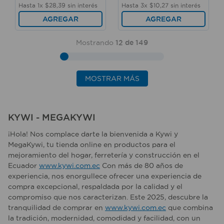
Hasta
1
x
$
28
,
39
sin interés
Hasta
3
x
$
10
,
27
sin interés
AGREGAR
AGREGAR
Mostrando
12 de 149
MOSTRAR MÁS
KYWI - MEGAKYWI
¡Hola! Nos complace darte la bienvenida a Kywi y
MegaKywi, tu tienda online en productos para el
mejoramiento del hogar, ferretería y construcción en el
Ecuador
www.kywi.com.ec
Con más de 80 años de
experiencia, nos enorgullece ofrecer una experiencia de
compra excepcional, respaldada por la calidad y el
compromiso que nos caracterizan. Este 2025, descubre la
tranquilidad de comprar en
www.kywi.com.ec
que combina
la tradición, modernidad, comodidad y facilidad, con un