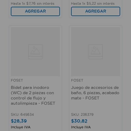
Hasta
1
x
$
7
,
76
sin interés
Hasta
1
x
$
5
,
22
sin interés
AGREGAR
AGREGAR
FOSET
FOSET
Bidet para inodoro
Juego de accesorios de
(WC) de 2 piezas con
baño, 6 piezas, acabado
control de flujo y
mate - FOSET
autolimpieza - FOSET
SKU
:
645634
SKU
:
236379
$
28
,
39
$
30
,
82
Incluye IVA
Incluye IVA