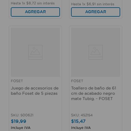
Hasta
1
x
$
8
,
72
sin interés
Hasta
1
x
$
6
,
91
sin interés
AGREGAR
AGREGAR
FOSET
FOSET
Juego de accesorios de
Toallero de baño de 61
baño Foset de 5 piezas
cm de acabado negro
mate Tubig. - FOSET
SKU
:
500621
SKU
:
452154
$
19
,
99
$
15
,
47
Incluye IVA
Incluye IVA