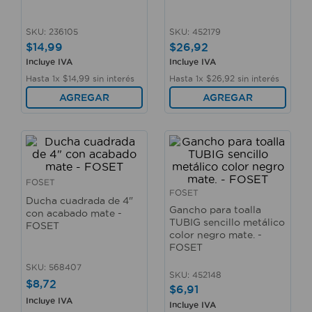
10
.
sillas
SKU
:
236105
SKU
:
452179
$
14
,
99
$
26
,
92
Incluye IVA
Incluye IVA
Hasta
1
x
$
14
,
99
sin interés
Hasta
1
x
$
26
,
92
sin interés
AGREGAR
AGREGAR
FOSET
FOSET
Ducha cuadrada de 4"
Gancho para toalla
con acabado mate -
TUBIG sencillo metálico
FOSET
color negro mate. -
FOSET
SKU
:
568407
SKU
:
452148
$
8
,
72
$
6
,
91
Incluye IVA
Incluye IVA