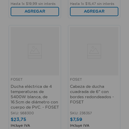
Hasta
1
x
$
19
,
99
sin interés
Hasta
1
x
$
15
,
47
sin interés
AGREGAR
AGREGAR
FOSET
FOSET
Ducha eléctrica de 4
Cabeza de ducha
temperaturas de
cuadrada de 6" con
5400W blanca, de
bordes redondeados -
16.5cm de diámetro con
FOSET
cuerpo de PVC. - FOSET
SKU
:
568300
SKU
:
236357
$
23
,
75
$
7
,
59
Incluye IVA
Incluye IVA