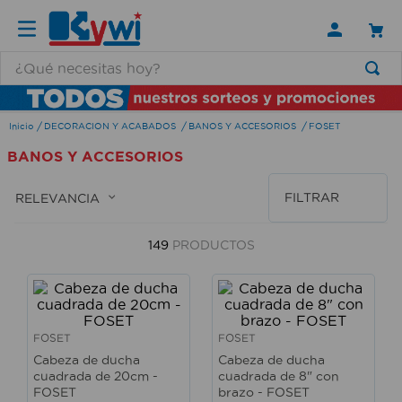
¿Qué necesitas hoy?
TÉRMINOS MÁS BUSCADOS
DECORACION Y ACABADOS
BANOS Y ACCESORIOS
FOSET
1
.
lamparas
BANOS Y ACCESORIOS
2
.
ducha
3
.
silla
FILTRAR
RELEVANCIA
4
.
lampara
149
PRODUCTOS
5
.
escritorio
6
.
organizador
7
.
aspiradora
FOSET
FOSET
8
.
cerradura
Cabeza de ducha
Cabeza de ducha
cuadrada de 20cm -
cuadrada de 8" con
9
.
taladro
FOSET
brazo - FOSET