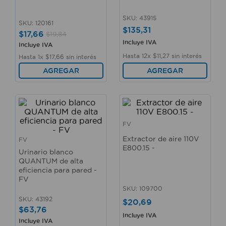
10
.
taladro
SKU
:
43915
SKU
:
120161
$
135
,
31
$
17
,
66
$
19
,
84
Incluye IVA
Incluye IVA
Hasta
12
x
$
11
,
27
sin interés
Hasta
1
x
$
17
,
66
sin interés
AGREGAR
AGREGAR
FV
Extractor de aire 110V
FV
E800.15 -
Urinario blanco
QUANTUM de alta
eficiencia para pared -
FV
SKU
:
109700
SKU
:
43192
$
20
,
69
$
63
,
76
Incluye IVA
Incluye IVA