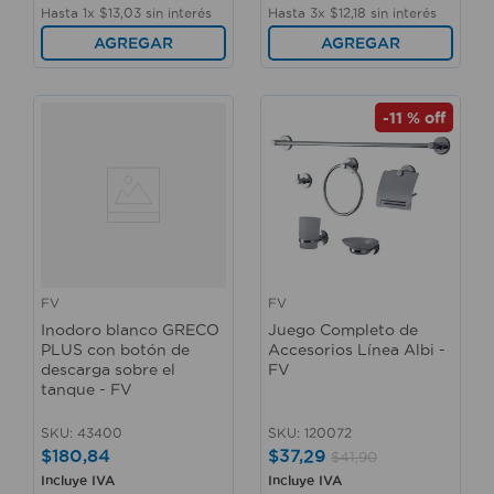
Hasta
1
x
$
13
,
03
sin interés
Hasta
3
x
$
12
,
18
sin interés
AGREGAR
AGREGAR
-
11 %
off
FV
FV
Inodoro blanco GRECO
Juego Completo de
PLUS con botón de
Accesorios Línea Albi -
descarga sobre el
FV
tanque - FV
SKU
:
43400
SKU
:
120072
$
180
,
84
$
37
,
29
$
41
,
90
Incluye IVA
Incluye IVA