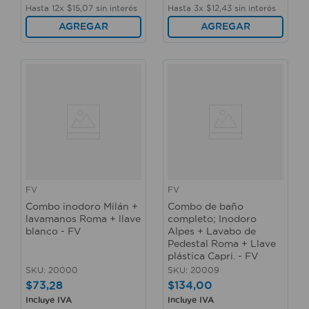
Hasta
12
x
$
15
,
07
sin interés
Hasta
3
x
$
12
,
43
sin interés
AGREGAR
AGREGAR
FV
FV
Combo inodoro Milán +
Combo de baño
lavamanos Roma + llave
completo; Inodoro
blanco - FV
Alpes + Lavabo de
Pedestal Roma + Llave
plástica Capri. - FV
SKU
:
20000
SKU
:
20009
$
73
,
28
$
134
,
00
Incluye IVA
Incluye IVA