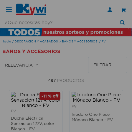
¿Qué necesitas hoy?
TÉRMINOS MÁS BUSCADOS
DECORACION Y ACABADOS
BANOS Y ACCESORIOS
FV
1
.
lamparas
BANOS Y ACCESORIOS
2
.
ducha
3
.
silla
FILTRAR
RELEVANCIA
4
.
organizador
497
PRODUCTOS
5
.
lampara
6
.
escritorio
-
11 %
off
7
.
cerradura
FV
FV
Inodoro One Piece
8
.
aspiradora
Ducha Eléctrica
Mónaco Blanco - FV
Sensación 127V, color
9
.
lavamanos
Blanco - FV