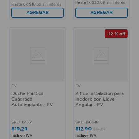
Hasta
1
x
$
20
,
69
sin interés
Hasta
6
x
$
10
,
62
sin interés
AGREGAR
AGREGAR
-
12 %
off
FV
FV
Ducha Plástica
Kit de Instalación para
Cuadrada
Inodoro con Llave
Autolimpiante - FV
Angular - FV
SKU
:
121361
SKU
:
156348
$
19
,
29
$
12
,
90
$
14
,
67
Incluye IVA
Incluye IVA