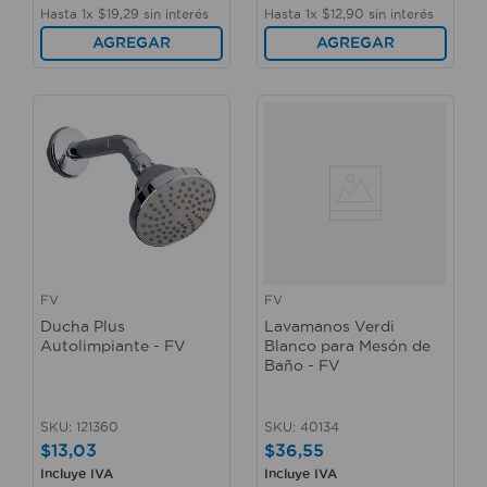
Hasta
1
x
$
19
,
29
sin interés
Hasta
1
x
$
12
,
90
sin interés
AGREGAR
AGREGAR
FV
FV
Ducha Plus
Lavamanos Verdi
Autolimpiante - FV
Blanco para Mesón de
Baño - FV
SKU
:
121360
SKU
:
40134
$
13
,
03
$
36
,
55
Incluye IVA
Incluye IVA