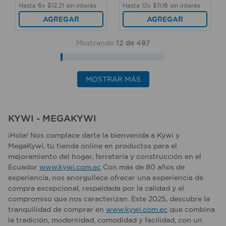
Hasta
6
x
$
12
,
21
sin interés
Hasta
12
x
$
11
,
16
sin interés
AGREGAR
AGREGAR
Mostrando
12 de 497
MOSTRAR MÁS
KYWI - MEGAKYWI
¡Hola! Nos complace darte la bienvenida a Kywi y
MegaKywi, tu tienda online en productos para el
mejoramiento del hogar, ferretería y construcción en el
Ecuador
www.kywi.com.ec
Con más de 80 años de
experiencia, nos enorgullece ofrecer una experiencia de
compra excepcional, respaldada por la calidad y el
compromiso que nos caracterizan. Este 2025, descubre la
tranquilidad de comprar en
www.kywi.com.ec
que combina
la tradición, modernidad, comodidad y facilidad, con un