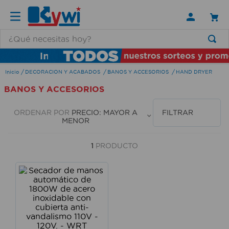
¿Qué necesitas hoy?
TÉRMINOS MÁS BUSCADOS
DECORACION Y ACABADOS
BANOS Y ACCESORIOS
HAND DRYER
1
.
lamparas
BANOS Y ACCESORIOS
2
.
ducha
3
.
silla
ORDENAR POR
PRECIO: MAYOR A
FILTRAR
MENOR
4
.
lampara
5
.
escritorio
1
PRODUCTO
6
.
organizador
7
.
aspiradora
8
.
cerradura
9
.
taladro