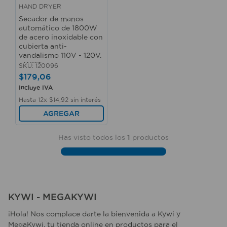
10
.
sillas
HAND DRYER
Secador de manos
automático de 1800W
de acero inoxidable con
cubierta anti-
vandalismo 110V - 120V.
- WRT
SKU
:
120096
$
179
,
06
Incluye IVA
Hasta
12
x
$
14
,
92
sin interés
AGREGAR
Has visto todos los
1
productos
KYWI - MEGAKYWI
¡Hola! Nos complace darte la bienvenida a Kywi y
MegaKywi, tu tienda online en productos para el