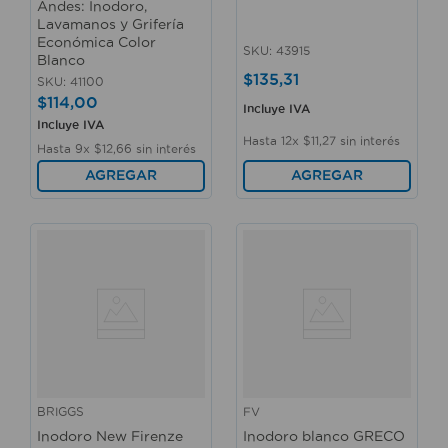
Andes: Inodoro,
Lavamanos y Grifería
Económica Color
SKU
:
43915
Blanco
$
135
,
31
SKU
:
41100
$
114
,
00
Incluye IVA
Incluye IVA
Hasta
12
x
$
11
,
27
sin interés
Hasta
9
x
$
12
,
66
sin interés
AGREGAR
AGREGAR
BRIGGS
FV
Inodoro New Firenze
Inodoro blanco GRECO