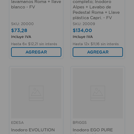
lavamanos Roma + llave
completo; Inodoro
blanco - FV
Alpes + Lavabo de
Pedestal Roma + Llave
plástica Capri. - FV
SKU
:
20000
SKU
:
20009
$
73
,
28
$
134
,
00
Incluye IVA
Incluye IVA
Hasta
6
x
$
12
,
21
sin interés
Hasta
12
x
$
11
,
16
sin interés
AGREGAR
AGREGAR
EDESA
BRIGGS
Inodoro EVOLUTION
Inodoro EGO PURE