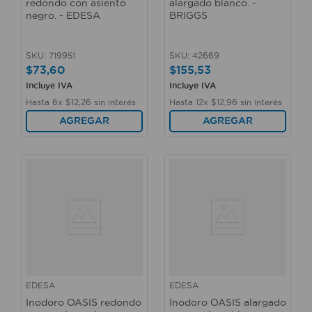
redondo con asiento
alargado blanco. -
negro. - EDESA
BRIGGS
SKU
:
719951
SKU
:
42669
$
73
,
60
$
155
,
53
Incluye IVA
Incluye IVA
Hasta
6
x
$
12
,
26
sin interés
Hasta
12
x
$
12
,
96
sin interés
AGREGAR
AGREGAR
EDESA
EDESA
Inodoro OASIS redondo
Inodoro OASIS alargado