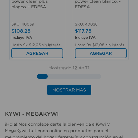
power clean plus
power clean blanco. -
blanco. - EDESA
EDESA
SKU
:
40059
SKU
:
40026
$
108
,
28
$
117
,
78
Incluye IVA
Incluye IVA
Hasta
9
x
$
12
,
03
sin interés
Hasta
9
x
$
13
,
08
sin interés
AGREGAR
AGREGAR
Mostrando
12 de 71
MOSTRAR MÁS
KYWI - MEGAKYWI
¡Hola! Nos complace darte la bienvenida a Kywi y
MegaKywi, tu tienda online en productos para el
mejoramiento del hogar, ferretería y construcción en el