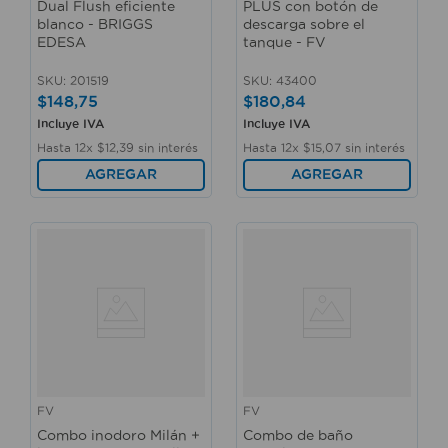
Dual Flush eficiente
PLUS con botón de
blanco - BRIGGS
descarga sobre el
EDESA
tanque - FV
SKU
:
201519
SKU
:
43400
$
148
,
75
$
180
,
84
Incluye IVA
Incluye IVA
Hasta
12
x
$
12
,
39
sin interés
Hasta
12
x
$
15
,
07
sin interés
AGREGAR
AGREGAR
FV
FV
Combo inodoro Milán +
Combo de baño