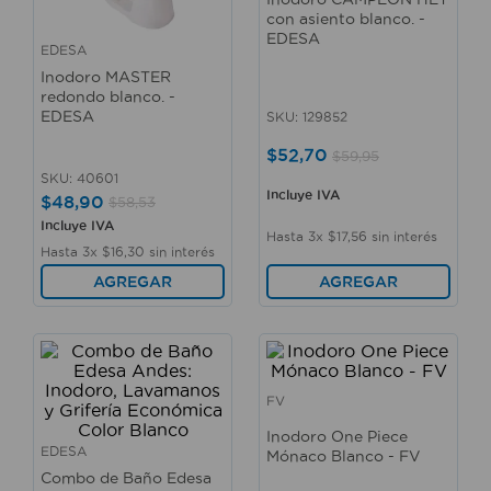
10
.
taladro
con asiento blanco. -
EDESA
EDESA
Inodoro MASTER
redondo blanco. -
EDESA
SKU
:
129852
$
52
,
70
$
59
,
95
SKU
:
40601
Incluye IVA
$
48
,
90
$
58
,
53
Incluye IVA
Hasta
3
x
$
17
,
56
sin interés
Hasta
3
x
$
16
,
30
sin interés
AGREGAR
AGREGAR
FV
Inodoro One Piece
EDESA
Mónaco Blanco - FV
Combo de Baño Edesa