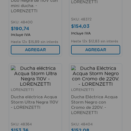
Duo Negra de 110V con
LORENZETTI
10
.
sillas
mini ducha. -
LORENZETTI
SKU
:
48372
SKU
:
48400
$
154
,
03
$
190
,
74
Incluye IVA
Incluye IVA
Hasta
12
x
$
12
,
83
sin interés
Hasta
12
x
$
15
,
89
sin interés
AGREGAR
AGREGAR
LORENZETTI
LORENZETTI
Ducha eléctrica Acqua
Ducha Eléctrica Acqua
Storm Ultra Negra 110V
Storm Negro con
- LORENZETTI
Cromo de 220V. -
LORENZETTI
SKU
:
48364
SKU
:
48404
$
153
,
36
$
152
,
08