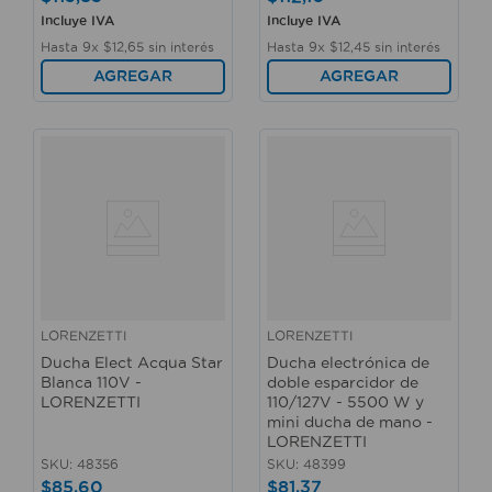
Incluye IVA
Incluye IVA
Hasta
9
x
$
12
,
65
sin interés
Hasta
9
x
$
12
,
45
sin interés
AGREGAR
AGREGAR
LORENZETTI
LORENZETTI
Ducha Elect Acqua Star
Ducha electrónica de
Blanca 110V -
doble esparcidor de
LORENZETTI
110/127V - 5500 W y
mini ducha de mano -
LORENZETTI
SKU
:
48356
SKU
:
48399
$
85
,
60
$
81
,
37