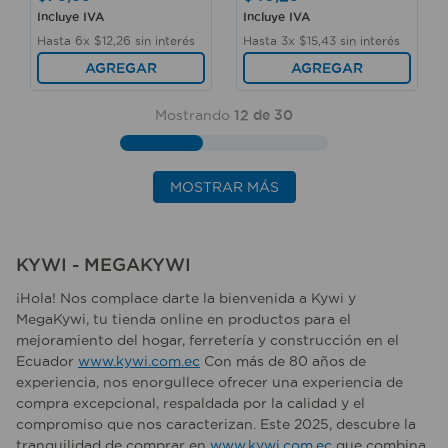
Incluye IVA
Incluye IVA
Hasta
6
x
$
12
,
26
sin interés
Hasta
3
x
$
15
,
43
sin interés
AGREGAR
AGREGAR
Mostrando
12 de 30
MOSTRAR MÁS
KYWI - MEGAKYWI
¡Hola! Nos complace darte la bienvenida a Kywi y
MegaKywi, tu tienda online en productos para el
mejoramiento del hogar, ferretería y construcción en el
Ecuador
www.kywi.com.ec
Con más de 80 años de
experiencia, nos enorgullece ofrecer una experiencia de
compra excepcional, respaldada por la calidad y el
compromiso que nos caracterizan. Este 2025, descubre la
tranquilidad de comprar en
www.kywi.com.ec
que combina