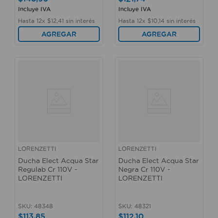
Incluye IVA
Incluye IVA
Hasta
12
x
$
12
,
41
sin interés
Hasta
12
x
$
10
,
14
sin interés
AGREGAR
AGREGAR
LORENZETTI
LORENZETTI
Ducha Elect Acqua Star
Ducha Elect Acqua Star
Regulab Cr 110V -
Negra Cr 110V -
LORENZETTI
LORENZETTI
SKU
:
48348
SKU
:
48321
$
113
,
85
$
112
,
10