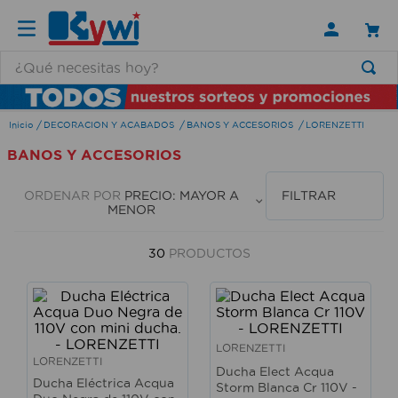
¿Qué necesitas hoy?
TÉRMINOS MÁS BUSCADOS
DECORACION Y ACABADOS
BANOS Y ACCESORIOS
LORENZETTI
1
.
lamparas
BANOS Y ACCESORIOS
2
.
ducha
3
.
silla
ORDENAR POR
PRECIO: MAYOR A
FILTRAR
MENOR
4
.
escritorio
5
.
lampara
30
PRODUCTOS
6
.
organizador
7
.
cerradura
8
.
taladro
LORENZETTI
LORENZETTI
Ducha Elect Acqua
9
.
aspiradora
Ducha Eléctrica Acqua
Storm Blanca Cr 110V -