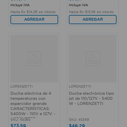
Incluye IVA
Incluye IVA
Hasta
6
x
$
14
,
26
sin interés
Hasta
6
x
$
13
,
56
sin interés
AGREGAR
AGREGAR
LORENZETTI
LORENZETTI
Ducha eléctrica de 4
Ducha electrónica tipo
temperaturas con
jet de 110/127V - 5400
esparcidor grande.
W - LORENZETTI
CARACTERÍSTICAS:
5400W - 110V a 127V. -
LORENZETTI
SKU
:
45365
SKU
:
45349
$
73
,
59
$
46
,
29