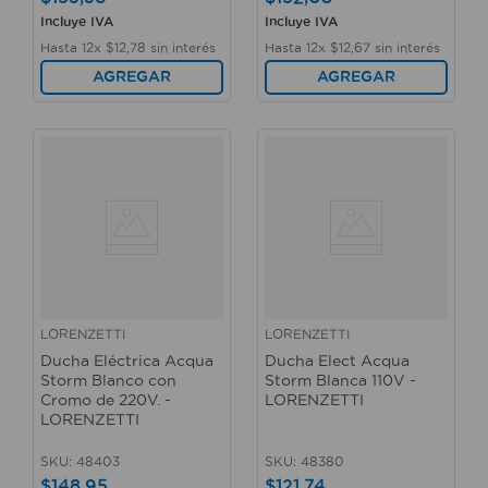
Incluye IVA
Incluye IVA
Hasta
12
x
$
12
,
78
sin interés
Hasta
12
x
$
12
,
67
sin interés
AGREGAR
AGREGAR
LORENZETTI
LORENZETTI
Ducha Eléctrica Acqua
Ducha Elect Acqua
Storm Blanco con
Storm Blanca 110V -
Cromo de 220V. -
LORENZETTI
LORENZETTI
SKU
:
48403
SKU
:
48380
$
148
,
95
$
121
,
74