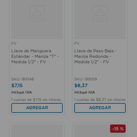
FV
FV
Llave de Manguera
Llave de Paso Baja -
Estándar - Manija "T" -
Manija Redonda -
Medida 1/2" - FV
Medida 1/2" - FV
SKU
:
181048
SKU
:
199109
$
7
,
15
$
8
,
37
Incluye IVA
Incluye IVA
1
cuotas de
$
7
,
15
sin interés
1
cuotas de
$
8
,
37
sin interés
AGREGAR
AGREGAR
-
15 %