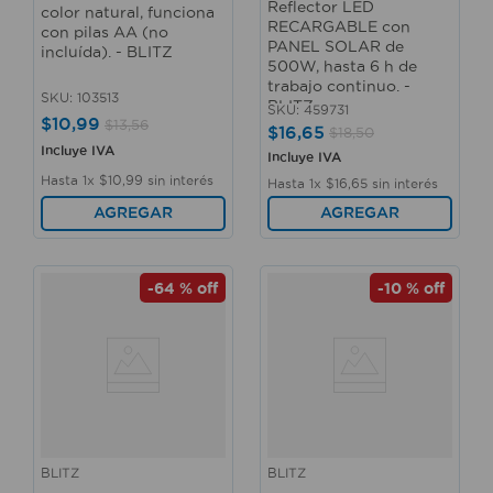
Reflector LED
color natural, funciona
RECARGABLE con
con pilas AA (no
PANEL SOLAR de
incluída). - BLITZ
500W, hasta 6 h de
trabajo continuo. -
SKU
:
103513
BLITZ
SKU
:
459731
$
10
,
99
$
13
,
56
$
16
,
65
$
18
,
50
Incluye IVA
Incluye IVA
Hasta
1
x
$
10
,
99
sin interés
Hasta
1
x
$
16
,
65
sin interés
AGREGAR
AGREGAR
-
64 %
off
-
10 %
off
BLITZ
BLITZ