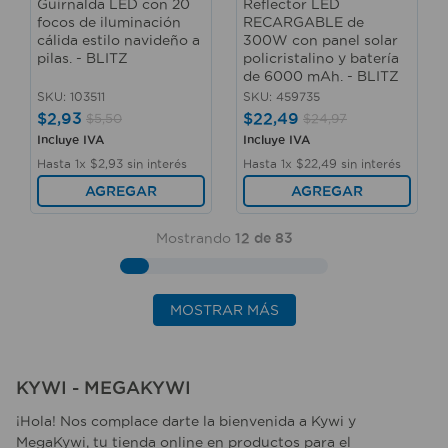
Guirnalda LED con 20
Reflector LED
focos de iluminación
RECARGABLE de
cálida estilo navideño a
300W con panel solar
pilas. - BLITZ
policristalino y batería
de 6000 mAh. - BLITZ
SKU
:
103511
SKU
:
459735
$
2
,
93
$
22
,
49
$
5
,
50
$
24
,
97
Incluye IVA
Incluye IVA
Hasta
1
x
$
2
,
93
sin interés
Hasta
1
x
$
22
,
49
sin interés
AGREGAR
AGREGAR
Mostrando
12 de 83
MOSTRAR MÁS
KYWI - MEGAKYWI
¡Hola! Nos complace darte la bienvenida a Kywi y
MegaKywi, tu tienda online en productos para el