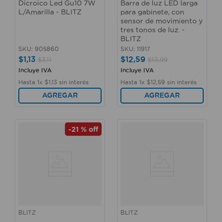
Dicroico Led Gu10 7W
Barra de luz LED larga
L/Amarilla - BLITZ
para gabinete, con
sensor de movimiento y
tres tonos de luz. -
BLITZ
SKU
:
905860
SKU
:
11917
$
1
,
13
$
12
,
59
$
3
,
11
$
13
,
99
Incluye IVA
Incluye IVA
Hasta
1
x
$
1
,
13
sin interés
Hasta
1
x
$
12
,
59
sin interés
AGREGAR
AGREGAR
-
21 %
off
BLITZ
BLITZ