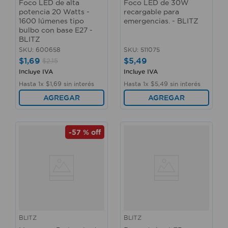
Foco LED de alta
Foco LED de 30W
potencia 20 Watts -
recargable para
1600 lúmenes tipo
emergencias. - BLITZ
bulbo con base E27 -
BLITZ
SKU
:
600658
SKU
:
511075
$
1
,
69
$
5
,
49
$
2
,
15
Incluye IVA
Incluye IVA
Hasta
1
x
$
1
,
69
sin interés
Hasta
1
x
$
5
,
49
sin interés
AGREGAR
AGREGAR
-
57 %
off
BLITZ
BLITZ