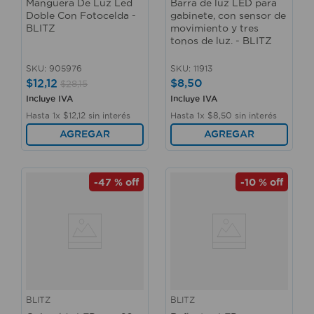
Manguera De Luz Led
Barra de luz LED para
Doble Con Fotocelda -
gabinete, con sensor de
BLITZ
movimiento y tres
tonos de luz. - BLITZ
SKU
:
905976
SKU
:
11913
$
12
,
12
$
8
,
50
$
28
,
15
Incluye IVA
Incluye IVA
Hasta
1
x
$
12
,
12
sin interés
Hasta
1
x
$
8
,
50
sin interés
AGREGAR
AGREGAR
-
47 %
off
-
10 %
off
BLITZ
BLITZ