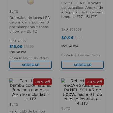
Foco LED A75 11 Watts
10
.
taladro
de luz cálida. Ahorro de
BLITZ
energía en un 85%, para
boquilla E27 - BLITZ
Guirnalda de luces LED
de 5 m de largo con 10
portalámparas + focos
SKU
:
369068
vintage. - BLITZ
$
0
,
94
$
1
,
28
SKU
:
780311
$
16
,
99
Incluye IVA
$
19
,
99
Incluye IVA
Hasta
1
x
$
0
,
94
sin interés
Hasta
1
x
$
16
,
99
sin interés
AGREGAR
AGREGAR
-
19 %
off
-
10 %
off
BLITZ
BLITZ
Farol LED de bambú