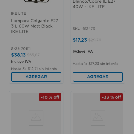
Blanco/Cobre 1L E27
40W - IKE LITE
IKE LITE
Lampara Colgante E27
3 L 60W Matt Black -
SKU
:
612473
IKE LITE
$
17
,
23
$
29
,
76
SKU
:
701111
Incluye IVA
$
38
,
13
$
65
,
87
Incluye IVA
Hasta
1
x
$
17
,
23
sin interés
Hasta
3
x
$
12
,
71
sin interés
AGREGAR
AGREGAR
-
10 %
off
-
33 %
off