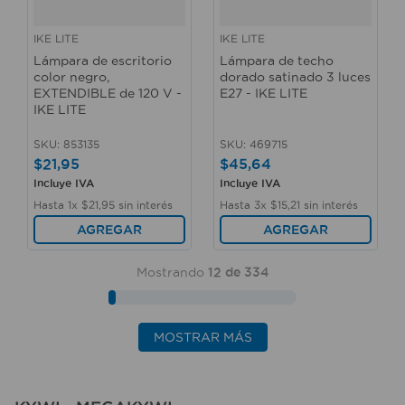
IKE LITE
IKE LITE
Lámpara de escritorio
Lámpara de techo
color negro,
dorado satinado 3 luces
EXTENDIBLE de 120 V -
E27 - IKE LITE
IKE LITE
SKU
:
853135
SKU
:
469715
$
21
,
95
$
45
,
64
Incluye IVA
Incluye IVA
Hasta
1
x
$
21
,
95
sin interés
Hasta
3
x
$
15
,
21
sin interés
AGREGAR
AGREGAR
Mostrando
12 de 334
MOSTRAR MÁS