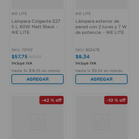
IKE LITE
IKE LITE
Lampara Colgante E27
Lámpara exterior de
5 L 60W Matt Black -
pared con 2 luces y 7 W
IKE LITE
de potencia. - IKE LITE
SKU
:
701112
SKU
:
852479
$
57
,
75
$
9
,
34
$
91
,
53
Incluye IVA
Incluye IVA
Hasta
3
x
$
19
,
25
sin interés
Hasta
1
x
$
9
,
34
sin interés
AGREGAR
AGREGAR
-
42 %
off
-
10 %
off