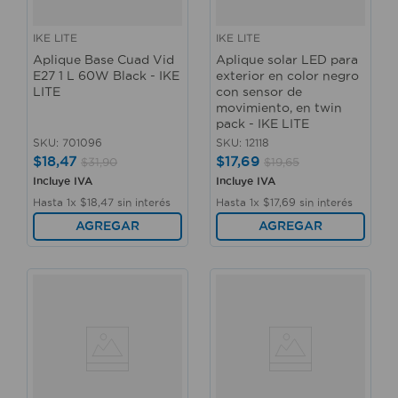
IKE LITE
IKE LITE
Aplique Base Cuad Vid
Aplique solar LED para
E27 1 L 60W Black - IKE
exterior en color negro
LITE
con sensor de
movimiento, en twin
pack - IKE LITE
SKU
:
701096
SKU
:
12118
$
18
,
47
$
17
,
69
$
31
,
90
$
19
,
65
Incluye IVA
Incluye IVA
Hasta
1
x
$
18
,
47
sin interés
Hasta
1
x
$
17
,
69
sin interés
AGREGAR
AGREGAR