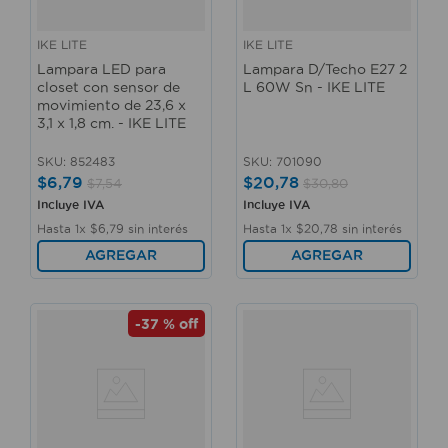
IKE LITE
IKE LITE
Lampara LED para
Lampara D/Techo E27 2
closet con sensor de
L 60W Sn - IKE LITE
movimiento de 23,6 x
3,1 x 1,8 cm. - IKE LITE
SKU
:
852483
SKU
:
701090
$
6
,
79
$
20
,
78
$
7
,
54
$
30
,
80
Incluye IVA
Incluye IVA
Hasta
1
x
$
6
,
79
sin interés
Hasta
1
x
$
20
,
78
sin interés
AGREGAR
AGREGAR
-
37 %
off