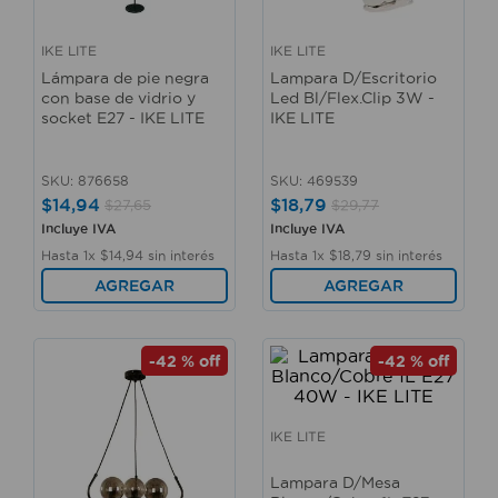
10
.
sillas
IKE LITE
IKE LITE
Lámpara de pie negra
Lampara D/Escritorio
con base de vidrio y
Led Bl/Flex.Clip 3W -
socket E27 - IKE LITE
IKE LITE
SKU
:
876658
SKU
:
469539
$
14
,
94
$
18
,
79
$
27
,
65
$
29
,
77
Incluye IVA
Incluye IVA
Hasta
1
x
$
14
,
94
sin interés
Hasta
1
x
$
18
,
79
sin interés
AGREGAR
AGREGAR
-
42 %
off
-
42 %
off
IKE LITE
Lampara D/Mesa