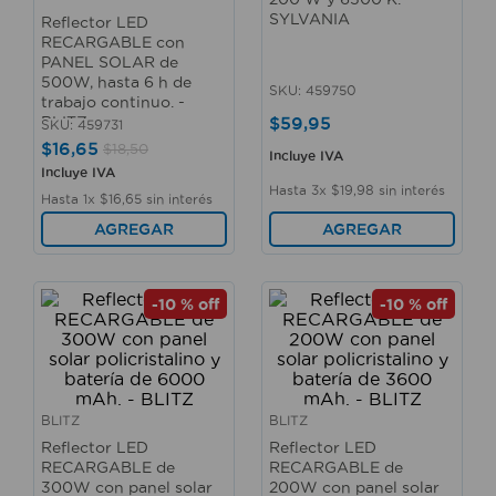
10
.
taladro
SYLVANIA
Reflector LED
RECARGABLE con
PANEL SOLAR de
500W, hasta 6 h de
SKU
:
459750
trabajo continuo. -
$
59
,
95
BLITZ
SKU
:
459731
$
16
,
65
$
18
,
50
Incluye IVA
Incluye IVA
Hasta
3
x
$
19
,
98
sin interés
Hasta
1
x
$
16
,
65
sin interés
AGREGAR
AGREGAR
-
10 %
off
-
10 %
off
BLITZ
BLITZ
Reflector LED
Reflector LED
RECARGABLE de
RECARGABLE de
300W con panel solar
200W con panel solar