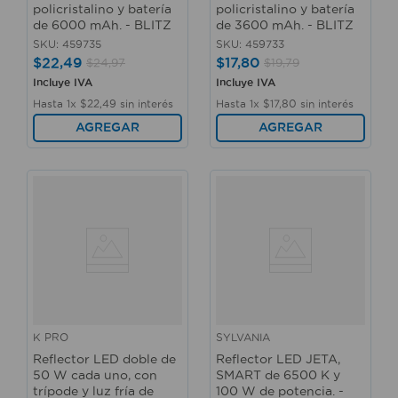
policristalino y batería
policristalino y batería
de 6000 mAh. - BLITZ
de 3600 mAh. - BLITZ
SKU
:
459735
SKU
:
459733
$
22
,
49
$
17
,
80
$
24
,
97
$
19
,
79
Incluye IVA
Incluye IVA
Hasta
1
x
$
22
,
49
sin interés
Hasta
1
x
$
17
,
80
sin interés
AGREGAR
AGREGAR
K PRO
SYLVANIA
Reflector LED doble de
Reflector LED JETA,
50 W cada uno, con
SMART de 6500 K y
trípode y luz fría de
100 W de potencia. -