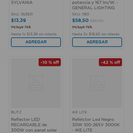
SYLVANIA
potencia y 167 lm/W. -
GENERAL LIGHTING
SKU
:
353931
SKU
:
1160
$
13
,
39
$
58
,
50
$
65
,
00
Incluye IVA
Incluye IVA
Hasta
1
x
$
13
,
39
sin interés
Hasta
3
x
$
19
,
50
sin interés
AGREGAR
AGREGAR
-
10 %
off
-
42 %
off
BLITZ
IKE LITE
Reflector LED
Refelctor Led Negro
RECARGABLE de
30W 100-265V 3000K
300W con panel solar
- IKE LITE