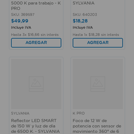
5000 K para trabajo - K
SYLVANIA
PRO
SKU
:
369597
SKU
:
640203
$
49
,
99
$
18
,
28
Incluye IVA
Incluye IVA
Hasta
3
x
$
16
,
66
sin interés
Hasta
1
x
$
18
,
28
sin interés
AGREGAR
AGREGAR
SYLVANIA
K PRO
Reflector LED SMART
Foco de 12 W de
de 150 W y luz de día
potencia con sensor de
de 6500 K. - SYLVANIA
movimiento 360° de 6