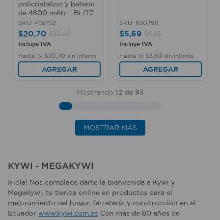
policristalino y batería
de 4800 mAh. - BLITZ
SKU
:
459732
SKU
:
650798
$
20
,
70
$
5
,
69
$
23
,
00
$
9
,
83
Incluye IVA
Incluye IVA
Hasta
1
x
$
20
,
70
sin interés
Hasta
1
x
$
5
,
69
sin interés
AGREGAR
AGREGAR
Mostrando
12 de 93
MOSTRAR MÁS
KYWI - MEGAKYWI
¡Hola! Nos complace darte la bienvenida a Kywi y
MegaKywi, tu tienda online en productos para el
mejoramiento del hogar, ferretería y construcción en el
Ecuador
www.kywi.com.ec
Con más de 80 años de