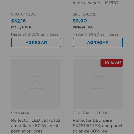
m de alcance. - K PRO
SKU
:
640205
SKU
:
560726
$
32
,
16
$
9
,
90
Incluye IVA
Incluye IVA
Hasta
3
x
$
10
,
72
sin interés
Hasta
1
x
$
9
,
90
sin interés
AGREGAR
AGREGAR
-
10 %
off
SYLVANIA
GENERAL LIGHTING
Reflector LED JETA, luz
Reflector LED para
amarilla de 50 W, ideal
EXTERIORES, con panel
para exteriores. -
solar de 60W de