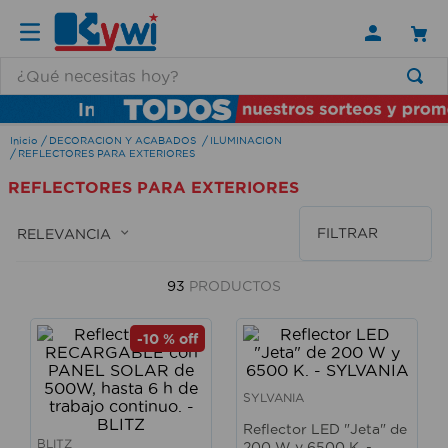
¿Qué necesitas hoy?
TÉRMINOS MÁS BUSCADOS
DECORACION Y ACABADOS
ILUMINACION
1
.
lamparas
REFLECTORES PARA EXTERIORES
2
.
ducha
REFLECTORES PARA EXTERIORES
3
.
silla
FILTRAR
RELEVANCIA
4
.
lampara
5
.
organizador
93
PRODUCTOS
6
.
escritorio
-
10 %
off
7
.
cerradura
8
.
aspiradora
SYLVANIA
9
.
fregadero
Reflector LED "Jeta" de
BLITZ
200 W y 6500 K. -