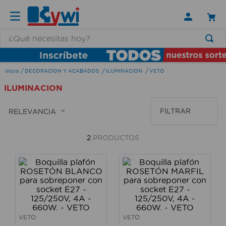
¿Qué necesitas hoy?
TÉRMINOS MÁS BUSCADOS
DECORACION Y ACABADOS
ILUMINACION
VETO
1
.
lamparas
ILUMINACION
2
.
ducha
3
.
silla
FILTRAR
RELEVANCIA
4
.
escritorio
2
PRODUCTOS
5
.
lampara
6
.
organizador
7
.
cerradura
8
.
taladro
9
.
aspiradora
VETO
VETO