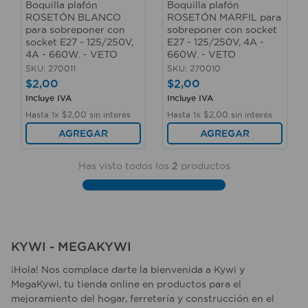
Boquilla plafón
Boquilla plafón
10
.
sillas
ROSETÓN BLANCO
ROSETÓN MARFIL para
para sobreponer con
sobreponer con socket
socket E27 - 125/250V,
E27 - 125/250V, 4A -
4A - 660W. - VETO
660W. - VETO
SKU
:
270011
SKU
:
270010
$
2
,
00
$
2
,
00
Incluye IVA
Incluye IVA
Hasta
1
x
$
2
,
00
sin interés
Hasta
1
x
$
2
,
00
sin interés
AGREGAR
AGREGAR
Has visto todos los
2
productos
KYWI - MEGAKYWI
¡Hola! Nos complace darte la bienvenida a Kywi y
MegaKywi, tu tienda online en productos para el
mejoramiento del hogar, ferretería y construcción en el