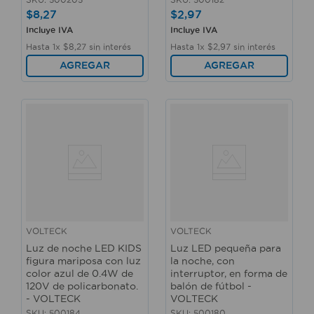
$
8
,
27
$
2
,
97
Incluye IVA
Incluye IVA
Hasta
1
x
$
8
,
27
sin interés
Hasta
1
x
$
2
,
97
sin interés
AGREGAR
AGREGAR
VOLTECK
VOLTECK
Luz de noche LED KIDS
Luz LED pequeña para
figura mariposa con luz
la noche, con
color azul de 0.4W de
interruptor, en forma de
120V de policarbonato.
balón de fútbol -
- VOLTECK
VOLTECK
SKU
:
500184
SKU
:
500180