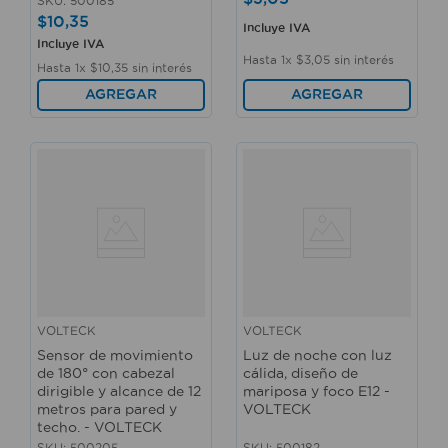
SKU
:
500185
$
10
,
35
Incluye IVA
Incluye IVA
Hasta
1
x
$
3
,
05
sin interés
Hasta
1
x
$
10
,
35
sin interés
AGREGAR
AGREGAR
VOLTECK
VOLTECK
Sensor de movimiento
Luz de noche con luz
de 180° con cabezal
cálida, diseño de
dirigible y alcance de 12
mariposa y foco E12 -
metros para pared y
VOLTECK
techo. - VOLTECK
SKU
:
500205
SKU
:
500182