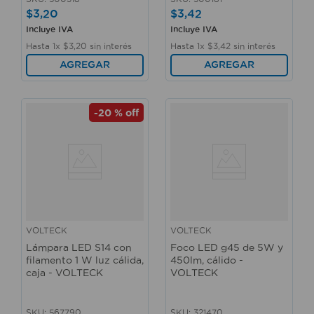
$
3
,
20
$
3
,
42
Incluye IVA
Incluye IVA
Hasta
1
x
$
3
,
20
sin interés
Hasta
1
x
$
3
,
42
sin interés
AGREGAR
AGREGAR
-
20 %
off
VOLTECK
VOLTECK
Lámpara LED S14 con
Foco LED g45 de 5W y
filamento 1 W luz cálida,
450lm, cálido -
caja - VOLTECK
VOLTECK
SKU
:
567790
SKU
:
321470