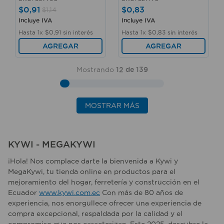
$
0
,
91
$
0
,
83
$
1
,
14
Incluye IVA
Incluye IVA
Hasta
1
x
$
0
,
91
sin interés
Hasta
1
x
$
0
,
83
sin interés
AGREGAR
AGREGAR
Mostrando
12 de 139
MOSTRAR MÁS
KYWI - MEGAKYWI
¡Hola! Nos complace darte la bienvenida a Kywi y
MegaKywi, tu tienda online en productos para el
mejoramiento del hogar, ferretería y construcción en el
Ecuador
www.kywi.com.ec
Con más de 80 años de
experiencia, nos enorgullece ofrecer una experiencia de
compra excepcional, respaldada por la calidad y el