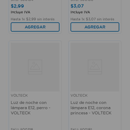
$
2
,
99
$
3
,
07
Incluye IVA
Incluye IVA
Hasta
1
x
$
2
,
99
sin interés
Hasta
1
x
$
3
,
07
sin interés
AGREGAR
AGREGAR
VOLTECK
VOLTECK
Luz de noche con
Luz de noche con
lámpara E12, perro -
lámpara E12, corona
VOLTECK
princesa - VOLTECK
SKU
:
500318
SKU
:
500181