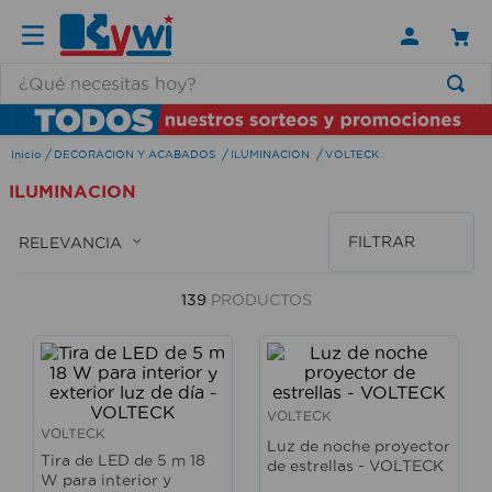
¿Qué necesitas hoy?
TÉRMINOS MÁS BUSCADOS
DECORACION Y ACABADOS
ILUMINACION
VOLTECK
1
.
lamparas
ILUMINACION
2
.
ducha
3
.
silla
FILTRAR
RELEVANCIA
4
.
lampara
139
PRODUCTOS
5
.
organizador
6
.
escritorio
7
.
cerradura
VOLTECK
8
.
aspiradora
VOLTECK
Luz de noche proyector
Tira de LED de 5 m 18
de estrellas - VOLTECK
9
.
fregadero
W para interior y