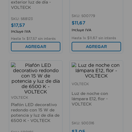
exterior luz de día -
10
.
taladro
VOLTECK
SKU
:
500779
SKU
:
568123
$
11
,
67
$
17
,
57
Incluye IVA
Incluye IVA
Hasta
1
x
$
11
,
67
sin interés
Hasta
1
x
$
17
,
57
sin interés
AGREGAR
AGREGAR
VOLTECK
Luz de noche con
VOLTECK
lámpara E12, flor -
VOLTECK
Plafón LED decorativo
redondo con 15 W de
potencia y luz de día de
6500 K - VOLTECK
SKU
:
500316
$
3
,
05