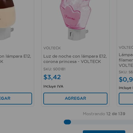
VOLTE
VOLTECK
Vista rápida
Vista 
Lámpar
on lámpara E12,
Luz de noche con lámpara E12,
filamen
CK
corona princesa - VOLTECK
VOLT
SKU
:
500181
SKU
:
5
$
3
,
42
$
0
,
9
Incluye IVA
Incluye
EGAR
AGREGAR
Mostrando
12 de 139