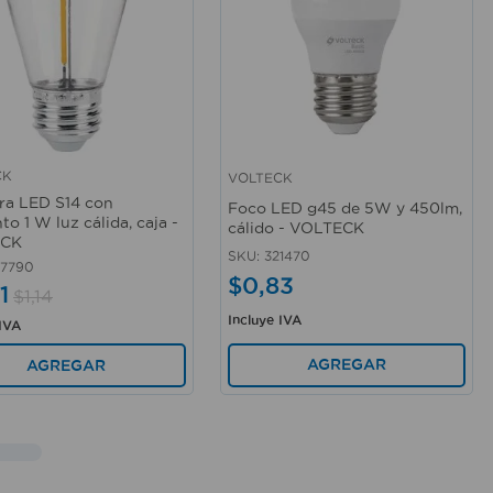
CK
VOLTECK
rápida
Vista rápida
a LED S14 con
Foco LED g45 de 5W y 450lm,
to 1 W luz cálida, caja -
cálido - VOLTECK
ECK
SKU
:
321470
67790
$
0
,
83
1
$
1
,
14
Incluye IVA
 IVA
AGREGAR
AGREGAR