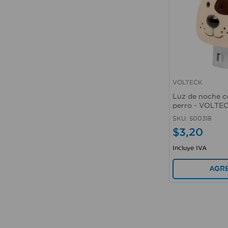
VOLTECK
Vista rápida
Luz de noche c
perro - VOLTE
SKU
:
500318
$
3
,
20
Incluye IVA
AGR