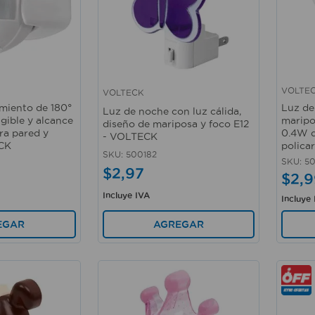
VOLTE
VOLTECK
Vista rápida
Vista 
miento de 180°
Luz de
Luz de noche con luz cálida,
igible y alcance
maripo
diseño de mariposa y foco E12
ra pared y
0.4W d
- VOLTECK
ECK
polica
SKU
:
500182
SKU
:
50
$
2
,
97
$
2
,
9
Incluye IVA
Incluye
AGREGAR
EGAR