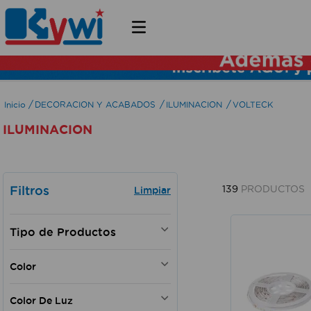
DECORACION Y ACABADOS
ILUMINACION
VOLTECK
ILUMINACION
Filtros
139
PRODUCTOS
FOCOS Y TUBOS LED
Color
LAMPARAS DECORATIVAS
REFLECTORES PARA
Blanco
EXTERIORES
Color De Luz
Negro