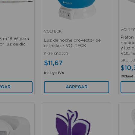
VOLTE
VOLTECK
Vista rápida
Vista 
Plafón
 5 m 18 W para
Luz de noche proyector de
redond
or luz de día -
estrellas - VOLTECK
y luz 
VOLT
SKU
:
500779
SKU
:
50
$
11
,
67
$
10
,
Incluye IVA
Incluye
EGAR
AGREGAR