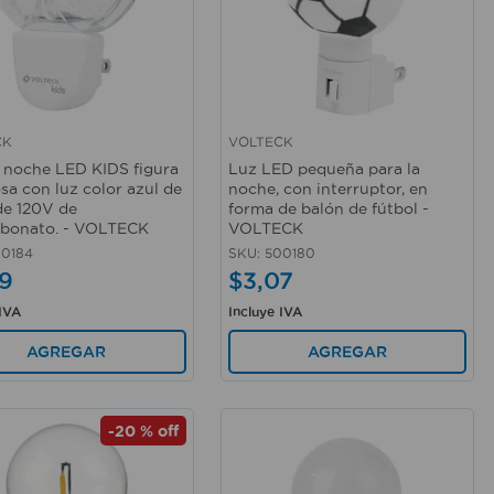
CK
VOLTECK
rápida
Vista rápida
 noche LED KIDS figura
Luz LED pequeña para la
sa con luz color azul de
noche, con interruptor, en
e 120V de
forma de balón de fútbol -
rbonato. - VOLTECK
VOLTECK
0184
SKU
:
500180
9
$
3
,
07
 IVA
Incluye IVA
AGREGAR
AGREGAR
-
20 %
off