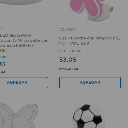
CK
VOLTECK
rápida
Vista rápida
 LED decorativo
Luz de noche con lámpara E12,
o con 15 W de potencia
flor - VOLTECK
de día de 6500 K -
ECK
SKU
:
500316
0185
$
3
,
05
35
Incluye IVA
 IVA
AGREGAR
AGREGAR