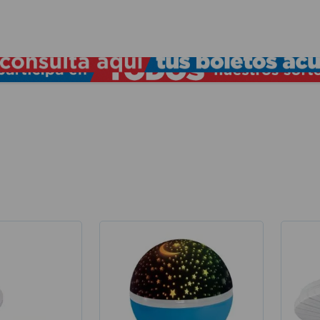
TÉRMINOS MÁS BUSCADOS
1
.
lamparas
2
.
ducha
3
.
silla
4
.
lampara
5
.
organizador
6
.
escritorio
7
.
cerradura
8
.
aspiradora
9
.
fregadero
10
.
taladro