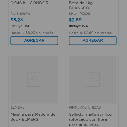
0,946 lt - CONDOR
Bote de 1 kg. -
BLANKCOL
SKU
:
12904
SKU
:
103526
$
8
,
23
$
2
,
69
Incluye IVA
Incluye IVA
Hasta
1
x
$
8
,
23
sin interés
Hasta
1
x
$
2
,
69
sin interés
AGREGAR
AGREGAR
ELMERS
PINTURAS UNIDAS
Masilla para Madera de
Sellador mate acrilico
8oz - ELMERS
reforzado con fibra
para ambientes