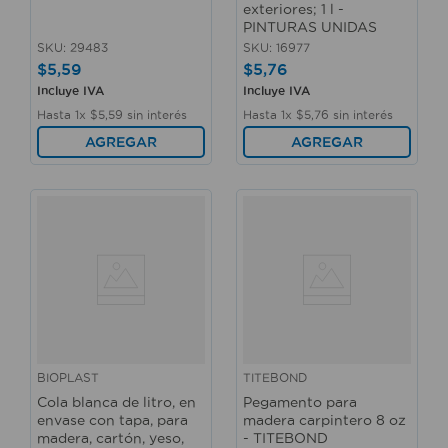
exteriores; 1 l -
PINTURAS UNIDAS
SKU
:
29483
SKU
:
16977
$
5
,
59
$
5
,
76
Incluye IVA
Incluye IVA
Hasta
1
x
$
5
,
59
sin interés
Hasta
1
x
$
5
,
76
sin interés
AGREGAR
AGREGAR
BIOPLAST
TITEBOND
Cola blanca de litro, en
Pegamento para
envase con tapa, para
madera carpintero 8 oz
madera, cartón, yeso,
- TITEBOND