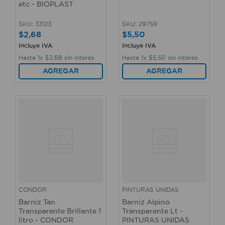
etc - BIOPLAST
SKU
:
33123
SKU
:
29759
$
2
,
68
$
5
,
50
Incluye IVA
Incluye IVA
Hasta
1
x
$
2
,
68
sin interés
Hasta
1
x
$
5
,
50
sin interés
AGREGAR
AGREGAR
CONDOR
PINTURAS UNIDAS
Barniz Tan
Barniz Alpino
Transparente Brillante 1
Transparente Lt -
litro - CONDOR
PINTURAS UNIDAS