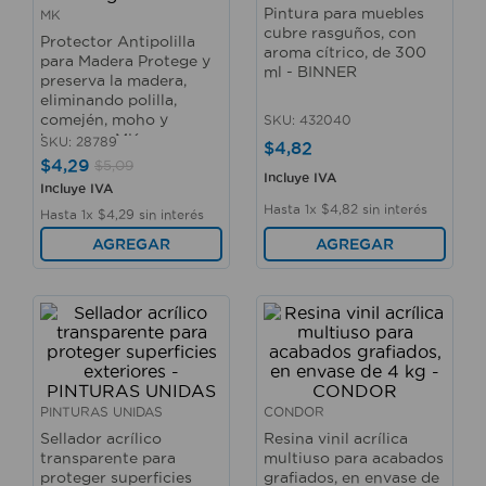
10
.
taladro
Pintura para muebles
MK
cubre rasguños, con
Protector Antipolilla
aroma cítrico, de 300
para Madera Protege y
ml - BINNER
preserva la madera,
eliminando polilla,
comején, moho y
SKU
:
432040
hongos. - MK
SKU
:
28789
$
4
,
82
$
4
,
29
$
5
,
09
Incluye IVA
Incluye IVA
Hasta
1
x
$
4
,
82
sin interés
Hasta
1
x
$
4
,
29
sin interés
AGREGAR
AGREGAR
PINTURAS UNIDAS
CONDOR
Sellador acrílico
Resina vinil acrílica
transparente para
multiuso para acabados
proteger superficies
grafiados, en envase de