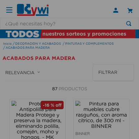
¿Qué necesitas hoy?
TÉRMINOS MÁS BUSCADOS
DECORACION Y ACABADOS
PINTURAS Y COMPLEMENTOS
1
.
lamparas
ACABADOS PARA MADERA
2
.
ducha
ACABADOS PARA MADERA
3
.
silla
FILTRAR
RELEVANCIA
4
.
lampara
5
.
organizador
87
PRODUCTOS
6
.
escritorio
-
16 %
off
7
.
cerradura
8
.
aspiradora
9
.
fregadero
BINNER