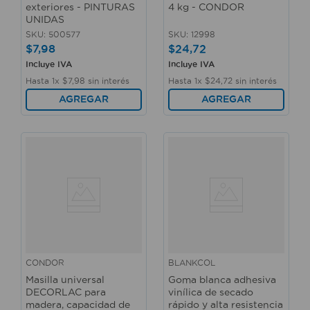
exteriores - PINTURAS
4 kg - CONDOR
UNIDAS
SKU
:
500577
SKU
:
12998
$
7
,
98
$
24
,
72
Incluye IVA
Incluye IVA
Hasta
1
x
$
7
,
98
sin interés
Hasta
1
x
$
24
,
72
sin interés
AGREGAR
AGREGAR
CONDOR
BLANKCOL
Masilla universal
Goma blanca adhesiva
DECORLAC para
vinílica de secado
madera, capacidad de
rápido y alta resistencia