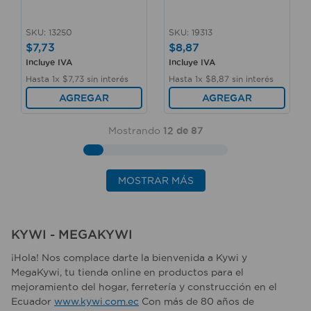
SKU
:
13250
SKU
:
19313
$
7
,
73
$
8
,
87
Incluye IVA
Incluye IVA
Hasta
1
x
$
7
,
73
sin interés
Hasta
1
x
$
8
,
87
sin interés
AGREGAR
AGREGAR
Mostrando
12 de 87
MOSTRAR MÁS
KYWI - MEGAKYWI
¡Hola! Nos complace darte la bienvenida a Kywi y
MegaKywi, tu tienda online en productos para el
mejoramiento del hogar, ferretería y construcción en el
Ecuador
www.kywi.com.ec
Con más de 80 años de