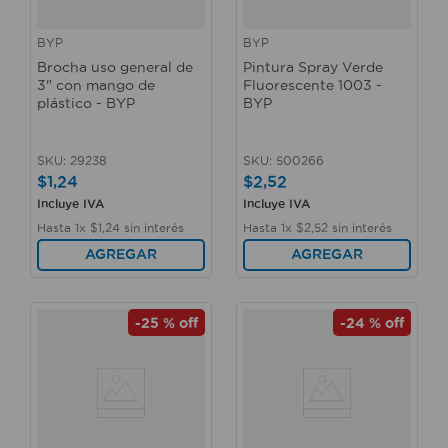
BYP
BYP
Brocha uso general de
Pintura Spray Verde
3" con mango de
Fluorescente 1003 -
plástico - BYP
BYP
SKU
:
29238
SKU
:
500266
$
1
,
24
$
2
,
52
Incluye IVA
Incluye IVA
Hasta
1
x
$
1
,
24
sin interés
Hasta
1
x
$
2
,
52
sin interés
AGREGAR
AGREGAR
-
25 %
off
-
24 %
off