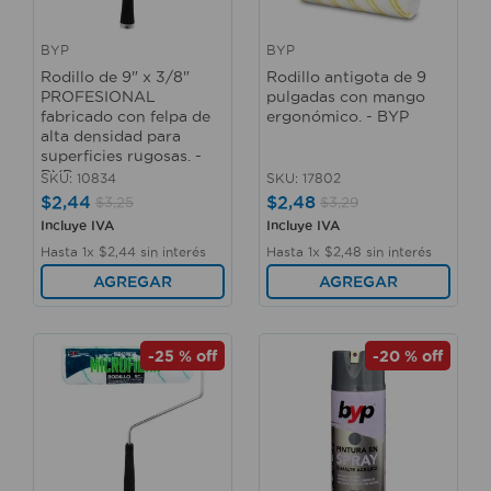
10
.
taladro
BYP
BYP
Rodillo de 9" x 3/8"
Rodillo antigota de 9
PROFESIONAL
pulgadas con mango
fabricado con felpa de
ergonómico. - BYP
alta densidad para
superficies rugosas. -
BYP
SKU
:
10834
SKU
:
17802
$
2
,
44
$
2
,
48
$
3
,
25
$
3
,
29
Incluye IVA
Incluye IVA
Hasta
1
x
$
2
,
44
sin interés
Hasta
1
x
$
2
,
48
sin interés
AGREGAR
AGREGAR
-
25 %
off
-
20 %
off