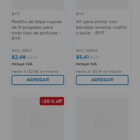
BYP
BYP
Rodillo de felpa rugosa
Kit para pintor con
de 9 pulgadas para
bandeja, brocha, rodillo
todo tipo de pinturas -
y jaula. - BYP
BYP
SKU
:
16837
SKU
:
10845
$
2
,
48
$
5
,
41
$
3
,
29
$
7
,
21
Incluye IVA
Incluye IVA
Hasta
1
x
$
2
,
48
sin interés
Hasta
1
x
$
5
,
41
sin interés
AGREGAR
AGREGAR
-
20 %
off