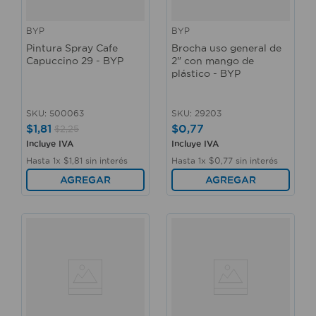
BYP
BYP
Pintura Spray Cafe
Brocha uso general de
Capuccino 29 - BYP
2" con mango de
plástico - BYP
SKU
:
500063
SKU
:
29203
$
1
,
81
$
0
,
77
$
2
,
25
Incluye IVA
Incluye IVA
Hasta
1
x
$
1
,
81
sin interés
Hasta
1
x
$
0
,
77
sin interés
AGREGAR
AGREGAR