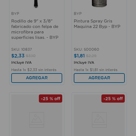
BYP
BYP
Rodillo de 9" x 3/8"
Pintura Spray Gris
fabricado con felpa de
Maquina 22 Byp - BYP
microfibra para
superficies lisas. - BYP
SKU
:
10837
SKU
:
500060
$
2
,
33
$
1
,
81
$
3
,
10
$
2
,
25
Incluye IVA
Incluye IVA
Hasta
1
x
$
2
,
33
sin interés
Hasta
1
x
$
1
,
81
sin interés
AGREGAR
AGREGAR
-
25 %
off
-
25 %
off