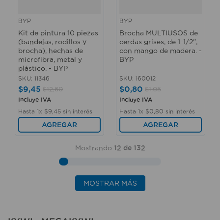
BYP
BYP
Kit de pintura 10 piezas
Brocha MULTIUSOS de
(bandejas, rodillos y
cerdas grises, de 1-1/2",
brocha), hechas de
con mango de madera. -
microfibra, metal y
BYP
plástico. - BYP
SKU
:
11346
SKU
:
160012
$
9
,
45
$
0
,
80
$
12
,
60
$
1
,
05
Incluye IVA
Incluye IVA
Hasta
1
x
$
9
,
45
sin interés
Hasta
1
x
$
0
,
80
sin interés
AGREGAR
AGREGAR
Mostrando
12 de 132
MOSTRAR MÁS