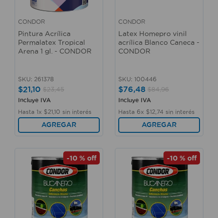
CONDOR
CONDOR
Pintura Acrílica
Latex Homepro vinil
Permalatex Tropical
acrílica Blanco Caneca -
Arena 1 gl. - CONDOR
CONDOR
SKU
:
261378
SKU
:
100446
$
21
,
10
$
76
,
48
$
23
,
45
$
84
,
96
Incluye IVA
Incluye IVA
Hasta
1
x
$
21
,
10
sin interés
Hasta
6
x
$
12
,
74
sin interés
AGREGAR
AGREGAR
-
10 %
off
-
10 %
off