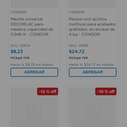
CONDOR
CONDOR
Masilla universal
Resina vinil acrílica
DECORLAC para
multiuso para acabados
madera, capacidad de
grafiados, en envase de
0,946 lt - CONDOR
4 kg - CONDOR
SKU
:
12904
SKU
:
12998
$
8
,
23
$
24
,
72
Incluye IVA
Incluye IVA
Hasta
1
x
$
8
,
23
sin interés
Hasta
1
x
$
24
,
72
sin interés
AGREGAR
AGREGAR
-
12 %
off
-
10 %
off