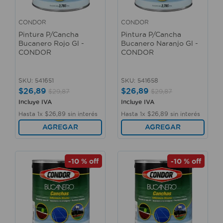
CONDOR
CONDOR
Pintura P/Cancha
Pintura P/Cancha
Bucanero Rojo Gl -
Bucanero Naranjo Gl -
CONDOR
CONDOR
SKU
:
541651
SKU
:
541658
$
26
,
89
$
26
,
89
$
29
,
87
$
29
,
87
Incluye IVA
Incluye IVA
Hasta
1
x
$
26
,
89
sin interés
Hasta
1
x
$
26
,
89
sin interés
AGREGAR
AGREGAR
-
10 %
off
-
10 %
off