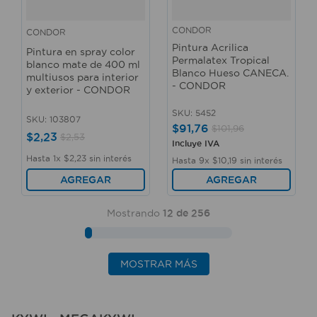
CONDOR
CONDOR
Pintura Acrilica
Pintura en spray color
Permalatex Tropical
blanco mate de 400 ml
Blanco Hueso CANECA.
multiusos para interior
- CONDOR
y exterior - CONDOR
SKU
:
5452
SKU
:
103807
$
91
,
76
$
101
,
96
$
2
,
23
$
2
,
53
Incluye IVA
Hasta
1
x
$
2
,
23
sin interés
Hasta
9
x
$
10
,
19
sin interés
AGREGAR
AGREGAR
Mostrando
12 de 256
MOSTRAR MÁS