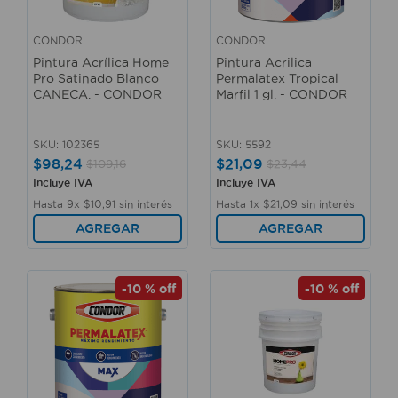
10
.
taladro
CONDOR
CONDOR
Pintura Acrílica Home
Pintura Acrilica
Pro Satinado Blanco
Permalatex Tropical
CANECA. - CONDOR
Marfil 1 gl. - CONDOR
SKU
:
102365
SKU
:
5592
$
98
,
24
$
21
,
09
$
109
,
16
$
23
,
44
Incluye IVA
Incluye IVA
Hasta
9
x
$
10
,
91
sin interés
Hasta
1
x
$
21
,
09
sin interés
AGREGAR
AGREGAR
-
10 %
off
-
10 %
off