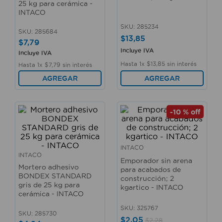
25 kg para cerámica -
10
.
fregadero
INTACO
SKU
:
285234
SKU
:
285684
$
13
,
85
$
7
,
79
Incluye IVA
Incluye IVA
Hasta
1
x
$
13
,
85
sin interés
Hasta
1
x
$
7
,
79
sin interés
AGREGAR
AGREGAR
-
10 %
off
INTACO
INTACO
Emporador sin arena
Mortero adhesivo
para acabados de
BONDEX STANDARD
construcción; 2
gris de 25 kg para
kgartico - INTACO
cerámica - INTACO
SKU
:
325767
SKU
:
285730
$
2
,
05
$
2
,
28