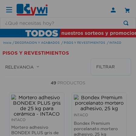
¿Qué necesitas hoy?
TÉRMINOS MÁS BUSCADOS
DECORACION Y ACABADOS
PISOS Y REVESTIMIENTOS
INTACO
1
.
lamparas
PISOS Y REVESTIMIENTOS
2
.
ducha
3
.
silla
FILTRAR
RELEVANCIA
4
.
lampara
49
PRODUCTOS
5
.
organizador
6
.
escritorio
7
.
aspiradora
INTACO
8
.
taladro
INTACO
Bondex Premium
Mortero adhesivo
porcelanato mortero
9
.
cerradura
BONDEX PLUS gris de
adhesivo, 25 kg