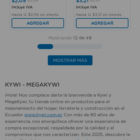
$
2
,
05
$
3
,
21
$
2
,
28
$
3
,
57
Incluye IVA
Incluye IVA
Hasta
1
x
$
2
,
05
sin interés
Hasta
1
x
$
3
,
21
sin interés
AGREGAR
AGREGAR
Mostrando
12 de 49
MOSTRAR MÁS
KYWI - MEGAKYWI
¡Hola! Nos complace darte la bienvenida a Kywi y
MegaKywi, tu tienda online en productos para el
mejoramiento del hogar, ferretería y construcción en el
Ecuador
www.kywi.com.ec
Con más de 80 años de
experiencia, nos enorgullece ofrecer una experiencia de
compra excepcional, respaldada por la calidad y el
compromiso que nos caracterizan. Este 2025, descubre la