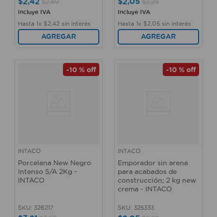
$
2
,
42
$
2
,
05
$
2
,
69
$
2
,
28
Incluye IVA
Incluye IVA
Hasta
1
x
$
2
,
42
sin interés
Hasta
1
x
$
2
,
05
sin interés
AGREGAR
AGREGAR
-
10 %
off
-
10 %
off
INTACO
INTACO
Porcelana New Negro
Emporador sin arena
Intenso S/A 2Kg -
para acabados de
INTACO
construcción; 2 kg new
crema - INTACO
SKU
:
326217
SKU
:
325333