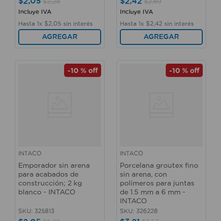
$
2
,
05
$
2
,
42
$
2
,
28
$
2
,
69
Incluye IVA
Incluye IVA
Hasta
1
x
$
2
,
05
sin interés
Hasta
1
x
$
2
,
42
sin interés
AGREGAR
AGREGAR
-
10 %
off
-
10 %
off
INTACO
INTACO
Emporador sin arena
Porcelana groutex fino
para acabados de
sin arena, con
construcción; 2 kg
polímeros para juntas
blanco - INTACO
de 1.5 mm a 6 mm -
INTACO
SKU
:
325813
SKU
:
326228