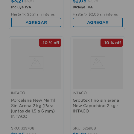
$
3
,
21
$
2
,
05
$
3
,
57
$
2
,
28
Incluye IVA
Incluye IVA
Hasta
1
x
$
3
,
21
sin interés
Hasta
1
x
$
2
,
05
sin interés
AGREGAR
AGREGAR
-
10 %
off
-
10 %
off
INTACO
INTACO
Porcelana New Marfil
Groutex fino sin arena
Sin Arena 2 kg (Para
New Capuchino 2 kg -
juntas de 1.5 a 6 mm) -
INTACO
INTACO
SKU
:
325708
SKU
:
325988