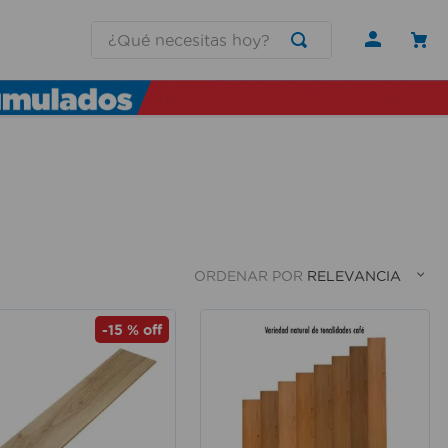
¿Qué necesitas hoy?
ORDENAR POR
RELEVANCIA
-
15 %
off