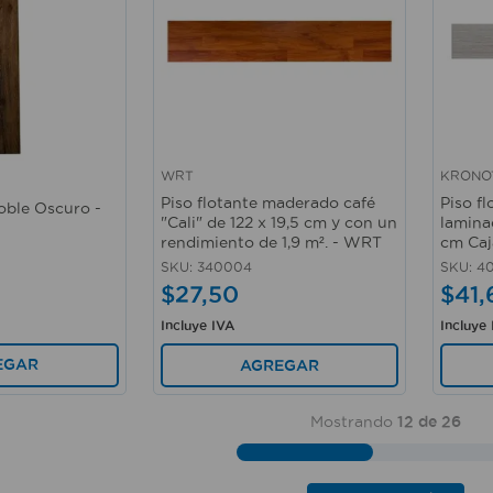
WRT
KRONO
Vista rápida
Vista 
Piso flotante maderado café
Piso f
oble Oscuro -
"Cali" de 122 x 19,5 cm y con un
lamina
rendimiento de 1,9 m². - WRT
cm Caj
SKU
:
340004
SKU
:
4
$
27
,
50
$
41
,
Incluye IVA
Incluye
EGAR
AGREGAR
Mostrando
12 de 26