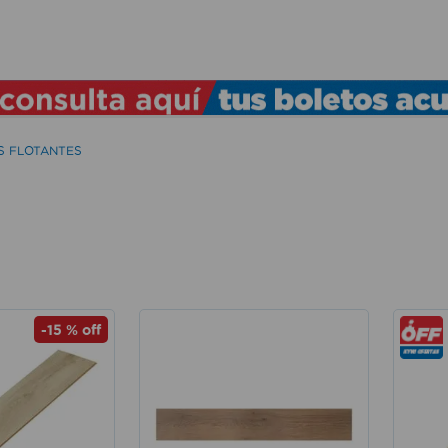
TÉRMINOS MÁS BUSCADOS
1
.
lamparas
2
.
ducha
S FLOTANTES
3
.
silla
4
.
organizador
5
.
lampara
6
.
escritorio
7
.
cerradura
-
15 %
off
8
.
aspiradora
9
.
lavamanos
10
.
taladro