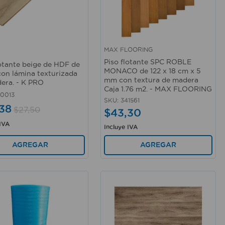
MAX FLOORING
rápida
Vista rápida
Piso flotante SPC ROBLE
lotante beige de HDF de
MONACO de 122 x 18 cm x 5
on lámina texturizada
mm con textura de madera
era. - K PRO
Caja 1.76 m2. - MAX FLOORING
0013
SKU
:
341561
38
$
27
,
50
$
43
,
30
 IVA
Incluye IVA
AGREGAR
AGREGAR