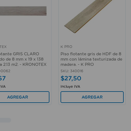
TEX
K PRO
rápida
Vista rápida
lotante GRIS CLARO
Piso flotante gris de HDF de 8
do de 8 mm x 19 x 138
mm con lámina texturizada de
a 2.13 m2. - KRONOTEX
madera. - K PRO
00062
SKU
:
340016
67
$
27
,
50
 IVA
Incluye IVA
AGREGAR
AGREGAR