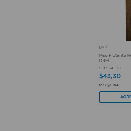
DRM
Vista rápida
Piso Flotante R
DRM
SKU
:
341538
$
43
,
30
Incluye IVA
AGR