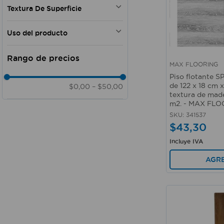
NO
Textura De Superficie
Laminado
Uso del producto
Maderada
Maderado semi liso
Piso
Maderado liso
Doméstico - Comercial
MAX FLOORING
VINIL
Vista rápida
Piso flotante S
Texturizado
de 122 x 18 cm
$0,00
–
$50,00
textura de made
m2. - MAX FL
SKU
:
341537
$
43
,
30
Incluye IVA
AGR