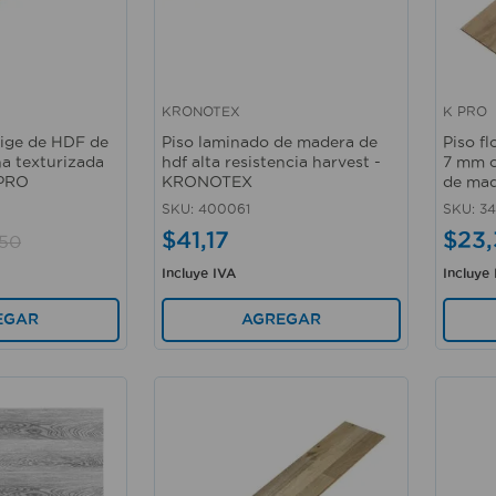
KRONOTEX
K PRO
Vista rápida
Vista 
eige de HDF de
Piso laminado de madera de
Piso f
a texturizada
hdf alta resistencia harvest -
7 mm c
 PRO
KRONOTEX
de mad
SKU
:
400061
SKU
:
34
$
41
,
17
$
23
,
50
Incluye IVA
Incluye
EGAR
AGREGAR