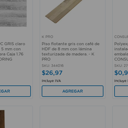
K PRO
CONSU
Vista rápida
Vista 
PC GRIS claro
Piso flotante gris con café de
Polyex
 x 5 mm con
HDF de 8 mm con lámina
instala
ra Caja 1.76
texturizada de madera. - K
embala
OORING
PRO
CONS
SKU
:
344016
SKU
:
2
$
26
,
97
$
0
,
9
Incluye IVA
Incluye
EGAR
AGREGAR