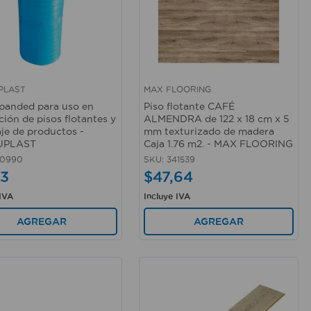
PLAST
MAX FLOORING
rápida
Vista rápida
panded para uso en
Piso flotante CAFÉ
ción de pisos flotantes y
ALMENDRA de 122 x 18 cm x 5
je de productos -
mm texturizado de madera
UPLAST
Caja 1.76 m2. - MAX FLOORING
70990
SKU
:
341539
3
$
47
,
64
 IVA
Incluye IVA
AGREGAR
AGREGAR