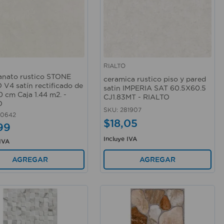
RIALTO
rápida
Vista rápida
anato rustico STONE
ceramica rustico piso y pared
V4 satín rectificado de
satin IMPERIA SAT 60.5X60.5
0 cm Caja 1.44 m2. -
CJ1.83MT - RIALTO
O
SKU
:
281907
20642
$
18
,
05
99
Incluye IVA
 IVA
AGREGAR
AGREGAR