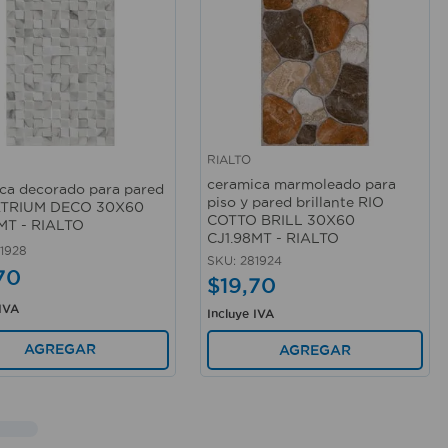
RIALTO
rápida
Vista rápida
ceramica marmoleado para
ca decorado para pared
piso y pared brillante RIO
 ATRIUM DECO 30X60
COTTO BRILL 30X60
MT - RIALTO
CJ1.98MT - RIALTO
1928
SKU
:
281924
70
$
19
,
70
 IVA
Incluye IVA
AGREGAR
AGREGAR