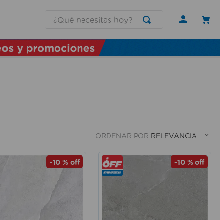
¿Qué necesitas hoy?
ORDENAR POR
RELEVANCIA
-
10 %
off
-
10 %
off