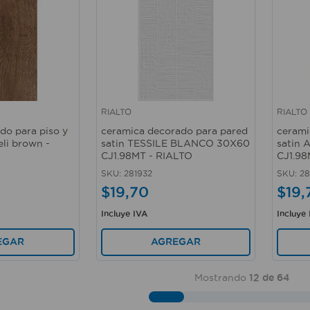
RIALTO
RIALTO
Vista rápida
Vista 
do para piso y
ceramica decorado para pared
cerami
eli brown -
satin TESSILE BLANCO 30X60
satin
CJ1.98MT - RIALTO
CJ1.98
SKU
:
281932
SKU
:
28
$
19
,
70
$
19
,
Incluye IVA
Incluye
EGAR
AGREGAR
Mostrando
12 de 64