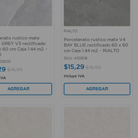
RIALTO
rápida
Vista rápida
anato rustico mate
Porcelanato rustico mate V4
 GREY V3 rectificado
BAY BLUE rectificado 60 x 60
x 60 cm Caja 1.44 m2. -
cm Caja 1.44 m2. - RIALTO
O
SKU
:
420618
20600
$
15
,
29
$
16
,
99
29
$
16
,
99
Incluye IVA
 IVA
AGREGAR
AGREGAR