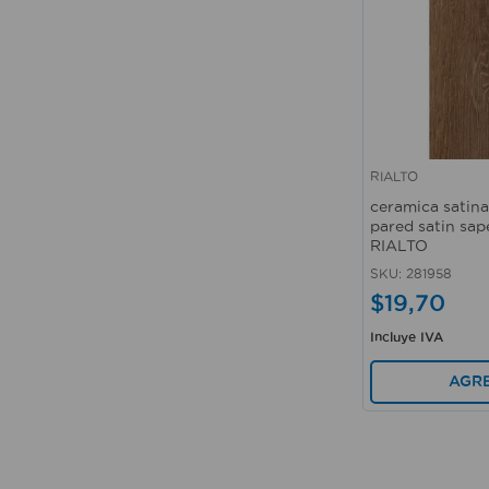
RIALTO
Vista rápida
ceramica satina
pared satin sap
RIALTO
SKU
:
281958
$
19
,
70
Incluye IVA
AGR