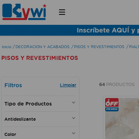
DECORACION Y ACABADOS
PISOS Y REVESTIMIENTOS
RIAL
PISOS Y REVESTIMIENTOS
Filtros
64
PRODUCTOS
CERAMICA PARA PISO Y PARED
Antideslizante
PORCELANATO
Si
Color
No