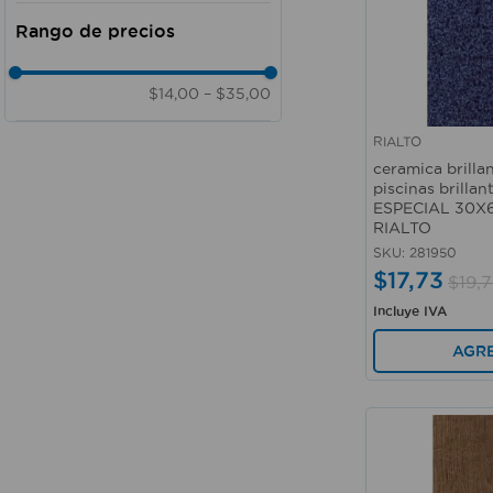
Brillante
Piso - Pared
Satinado
Pared
Lisa
Doméstico - Comercial
$14,00
–
$35,00
RIALTO
Vista rápida
ceramica brilla
piscinas brilla
ESPECIAL 30X6
RIALTO
SKU
:
281950
$
17
,
73
$
19
,
7
Incluye IVA
AGR