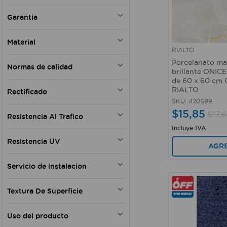
Blanco
Garantia
Gris
Beige - Blanco
Si
Material
Blanco - Gris
RIALTO
Vista rápida
Cerámica
Porcelanato m
Normas de calidad
Porcelanato
brillante ONICE
de 60 x 60 cm C
ISO 9001
RIALTO
Rectificado
NTE INEN 13006
SKU
:
420599
Si
$
15
,
85
$
17
,
6
Resistencia Al Trafico
No
Incluye IVA
Si
Resistencia UV
No
AGR
Si
Servicio de instalacion
No
Textura De Superficie
Mate
Uso del producto
Satin