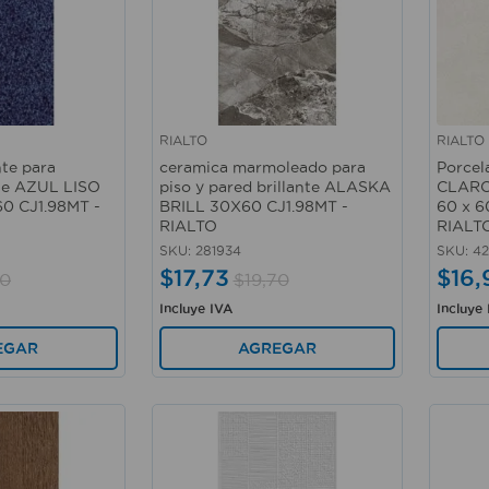
RIALTO
RIALTO
Vista rápida
Vista 
nte para
ceramica marmoleado para
Porcel
nte AZUL LISO
piso y pared brillante ALASKA
CLARO 
0 CJ1.98MT -
BRILL 30X60 CJ1.98MT -
60 x 6
RIALTO
RIALT
SKU
:
281934
SKU
:
4
$
17
,
73
$
16
,
0
$
19
,
70
Incluye IVA
Incluye
EGAR
AGREGAR