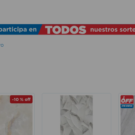
TÉRMINOS MÁS BUSCADOS
1
.
lamparas
2
.
ducha
TO
3
.
silla
4
.
lampara
5
.
organizador
6
.
escritorio
7
.
aspiradora
-
10 %
off
8
.
taladro
9
.
cerradura
10
.
fregadero