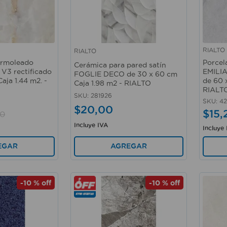
RIALTO
RIALTO
Vista rápida
Vista 
armoleado
Porcel
Cerámica para pared satín
 V3 rectificado
EMILIA
FOGLIE DECO de 30 x 60 cm
aja 1.44 m2. -
de 60 
Caja 1.98 m2 - RIALTO
RIALT
SKU
:
281926
SKU
:
4
$
20
,
00
$
15
,
0
Incluye IVA
Incluye
AGREGAR
EGAR
-
10 %
off
-
10 %
off