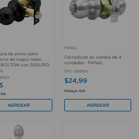
FANAL
rápida
Vista rápida
ura de pomo para
Cerraduras en combo de 4
orio de negro mate,
unidades - FANAL
o BOLTON con SEGURO.
AL
SKU
:
695164
6343
$
24
,
99
5
Incluye IVA
 IVA
AGREGAR
AGREGAR