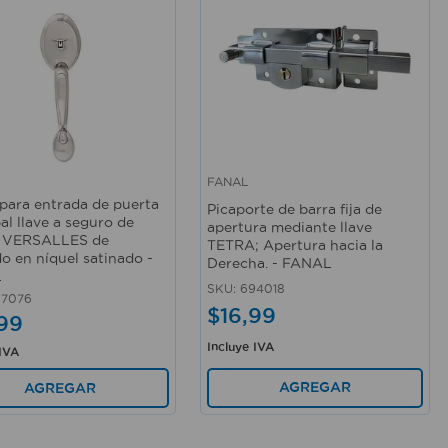
FANAL
rápida
Vista rápida
para entrada de puerta
Picaporte de barra fija de
al llave a seguro de
apertura mediante llave
o VERSALLES de
TETRA; Apertura hacia la
o en níquel satinado -
Derecha. - FANAL
L
SKU
:
694018
07076
$
16
,
99
99
Incluye IVA
 IVA
AGREGAR
AGREGAR