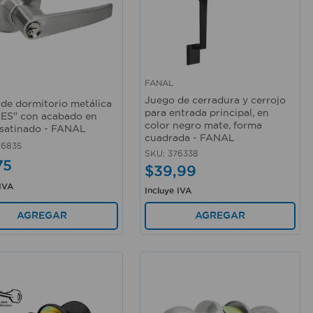
FANAL
rápida
Vista rápida
Juego de cerradura y cerrojo
 de dormitorio metálica
para entrada principal, en
ES" con acabado en
color negro mate, forma
 satinado - FANAL
cuadrada - FANAL
06835
SKU
:
376338
75
$
39
,
99
 IVA
Incluye IVA
AGREGAR
AGREGAR