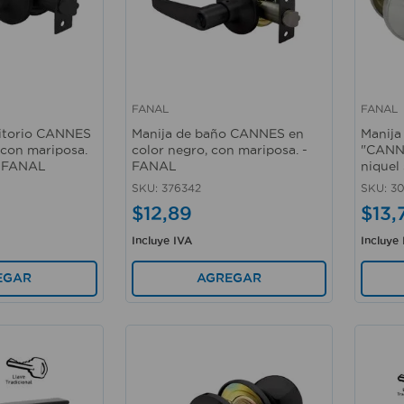
FANAL
FANAL
Vista rápida
Vista 
itorio CANNES
Manija de baño CANNES en
Manija
 con mariposa.
color negro, con mariposa. -
"CANN
 - FANAL
FANAL
niquel
SKU
:
376342
SKU
:
3
$
12
,
89
$
13
,
Incluye IVA
Incluye
EGAR
AGREGAR