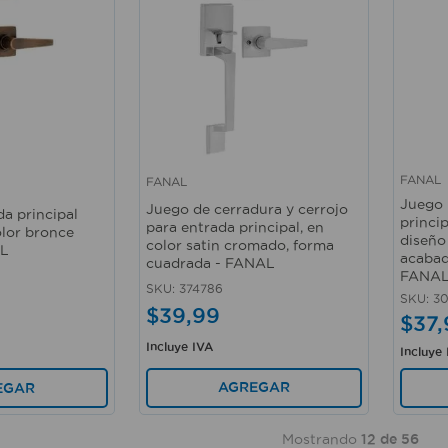
FANAL
FANAL
Vista rápida
Vista 
Juego 
Juego de cerradura y cerrojo
a principal
princip
para entrada principal, en
olor bronce
diseñ
color satin cromado, forma
AL
acabad
cuadrada - FANAL
FANA
SKU
:
374786
SKU
:
3
$
39
,
99
$
37
,
Incluye IVA
Incluye
AGREGAR
EGAR
Mostrando
12 de 56