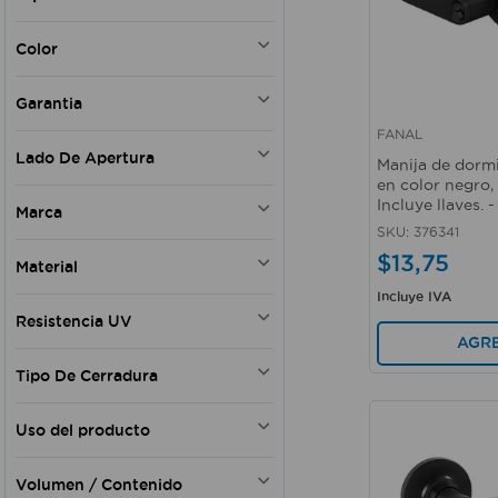
CERRADURAS
Color
Negro
Garantia
Beige
Plateado
FANAL
Si
Vista rápida
Lado De Apertura
Cobre
Manija de dorm
en color negro,
Bronce
Izquierda
Incluye llaves.
Dorado
Marca
Derecha
Plomo
SKU
:
376341
Izquierda - Derecha
FANAL
Latón antiguo
$
13
,
75
Material
Derecha - Izquierda
HERMEX
Latón atiguo
Bilateral
Incluye IVA
KWIKSET
Acero
Bronce antiguo
Resistencia UV
TRITON
Latón
AGR
PROSOURCE
Metal
SI
WRT
Tipo De Cerradura
Níquel
NATIONAL HARDWARE
Cobre
Empotrada
GEO
Uso del producto
Pomo
HOGGAN
Tradicional
Doméstico
DISMAC
Volumen / Contenido
175 Monta Fácil
Doméstico - Comercial