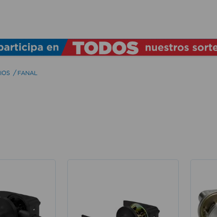
TÉRMINOS MÁS BUSCADOS
1
.
lamparas
2
.
ducha
IOS
FANAL
3
.
silla
4
.
lampara
5
.
organizador
6
.
escritorio
7
.
cerradura
8
.
aspiradora
9
.
fregadero
10
.
taladro