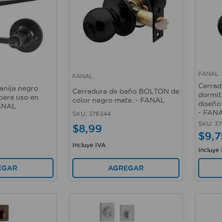
FANAL
FANAL
Vista rápida
Vista 
Cerrad
anija negro
Cerradura de baño BOLTON de
dormit
para uso en
color negro mate. - FANAL
diseñ
FANAL
- FAN
SKU
:
376344
SKU
:
37
$
8
,
99
$
9
,
7
Incluye IVA
Incluye
EGAR
AGREGAR