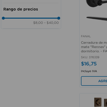
Manija
Doméstico - Comercial -
4 pcs
166 Tradicional
Residencial
175 Tradicional
Comercial - Residencial - Industrial
Cerrojo
Comercial - Residencial -
$8,00
–
$40,00
Doméstico
Pomo - Cerrojo
Juego de manija
FANAL
Vista rápida
Cerradura de m
mate "Rennes" 
dormitorio. - 
SKU
:
376339
$
16
,
75
Incluye IVA
AGR