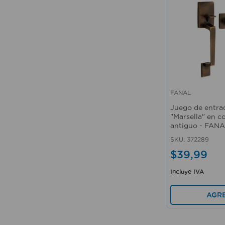
FANAL
Vista rápida
Juego de entrad
"Marsella" en c
antiguo - FAN
SKU
:
372289
$
39
,
99
Incluye IVA
AGR