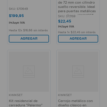
de 72 mm con cilindro
suelto reversible. Ideal
SKU
:
570649
para puertas metálicas
$
199
,
95
o madera. - KWIKSET
SKU
:
372159
$
22
,
45
Incluye IVA
Incluye IVA
Hasta
12
x
$
16
,
66
sin interés
Hasta
1
x
$
22
,
45
sin interés
AGREGAR
AGREGAR
KWIKSET
KWIKSET
Kit residencial de
Cerrojo metálico con
cerradura "Palermo"
diseño clásico en