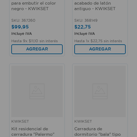
para embutir el color
acabado de latón
negro - KWIKSET
antiguo - KWIKSET
SKU
:
367260
SKU
:
368149
$
99
,
95
$
22
,
75
Incluye IVA
Incluye IVA
Hasta
9
x
$
11
,
10
sin interés
Hasta
1
x
$
22
,
75
sin interés
AGREGAR
AGREGAR
KWIKSET
KWIKSET
Kit residencial de
Cerradura de
cerradura "Palermo"
dormitorio "bala" tipo