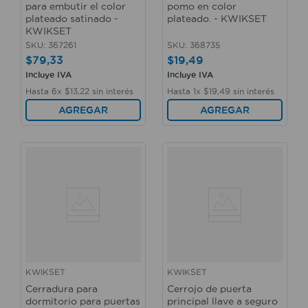
para embutir el color
pomo en color
plateado satinado -
plateado. - KWIKSET
KWIKSET
SKU
:
367261
SKU
:
368735
$
79
,
33
$
19
,
49
Incluye IVA
Incluye IVA
Hasta
6
x
$
13
,
22
sin interés
Hasta
1
x
$
19
,
49
sin interés
AGREGAR
AGREGAR
KWIKSET
KWIKSET
Cerradura para
Cerrojo de puerta
dormitorio para puertas
principal llave a seguro