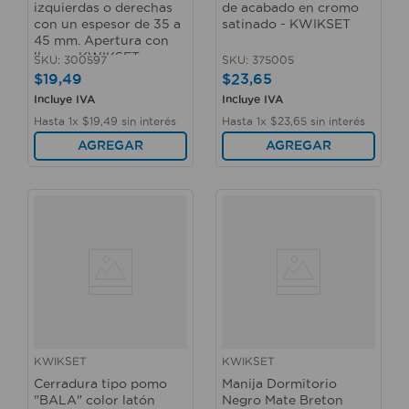
izquierdas o derechas
de acabado en cromo
con un espesor de 35 a
satinado - KWIKSET
45 mm. Apertura con
llave. - KWIKSET
SKU
:
300597
SKU
:
375005
$
19
,
49
$
23
,
65
Incluye IVA
Incluye IVA
Hasta
1
x
$
19
,
49
sin interés
Hasta
1
x
$
23
,
65
sin interés
AGREGAR
AGREGAR
KWIKSET
KWIKSET
Cerradura tipo pomo
Manija Dormitorio
"BALA" color latón
Negro Mate Breton