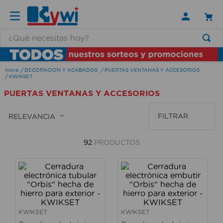
¿Qué necesitas hoy?
TÉRMINOS MÁS BUSCADOS
DECORACION Y ACABADOS
PUERTAS VENTANAS Y ACCESORIOS
1
.
lamparas
KWIKSET
2
.
ducha
PUERTAS VENTANAS Y ACCESORIOS
3
.
silla
FILTRAR
RELEVANCIA
4
.
lampara
5
.
organizador
92
PRODUCTOS
6
.
escritorio
7
.
cerradura
8
.
aspiradora
9
.
fregadero
KWIKSET
KWIKSET