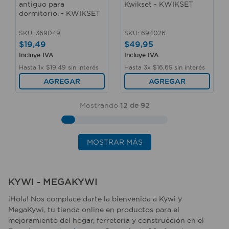
antiguo para
Kwikset - KWIKSET
dormitorio. - KWIKSET
SKU
:
369049
SKU
:
694026
$
19
,
49
$
49
,
95
Incluye IVA
Incluye IVA
Hasta
1
x
$
19
,
49
sin interés
Hasta
3
x
$
16
,
65
sin interés
AGREGAR
AGREGAR
Mostrando
12 de 92
MOSTRAR MÁS
KYWI - MEGAKYWI
¡Hola! Nos complace darte la bienvenida a Kywi y
MegaKywi, tu tienda online en productos para el
mejoramiento del hogar, ferretería y construcción en el