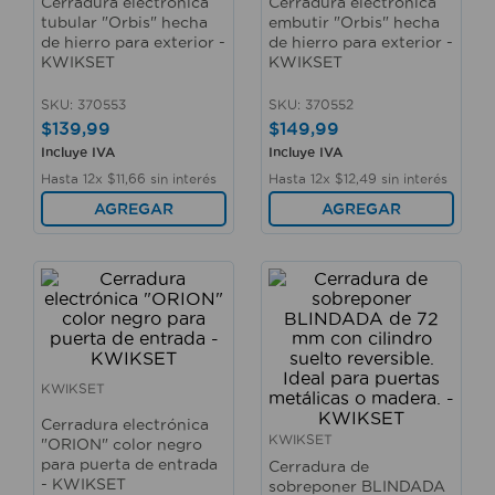
Cerradura electrónica
Cerradura electrónica
10
.
taladro
tubular "Orbis" hecha
embutir "Orbis" hecha
de hierro para exterior -
de hierro para exterior -
KWIKSET
KWIKSET
SKU
:
370553
SKU
:
370552
$
139
,
99
$
149
,
99
Incluye IVA
Incluye IVA
Hasta
12
x
$
11
,
66
sin interés
Hasta
12
x
$
12
,
49
sin interés
AGREGAR
AGREGAR
KWIKSET
Cerradura electrónica
KWIKSET
"ORION" color negro
para puerta de entrada
Cerradura de
- KWIKSET
sobreponer BLINDADA