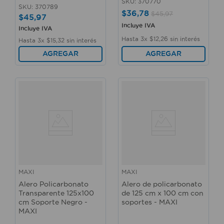
SKU
:
370770
SKU
:
370789
$
36
,
78
$
45
,
97
$
45
,
97
Incluye IVA
Incluye IVA
Hasta
3
x
$
12
,
26
sin interés
Hasta
3
x
$
15
,
32
sin interés
AGREGAR
AGREGAR
MAXI
MAXI
Alero Policarbonato
Alero de policarbonato
Transparente 125x100
de 125 cm x 100 cm con
cm Soporte Negro -
soportes - MAXI
MAXI