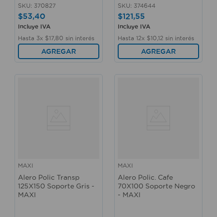
SKU
:
370827
SKU
:
374644
$
53
,
40
$
121
,
55
Incluye IVA
Incluye IVA
Hasta
3
x
$
17
,
80
sin interés
Hasta
12
x
$
10
,
12
sin interés
AGREGAR
AGREGAR
MAXI
MAXI
Alero Polic Transp
Alero Polic. Cafe
125X150 Soporte Gris -
70X100 Soporte Negro
MAXI
- MAXI