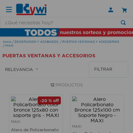
¿Qué necesitas hoy?
TÉRMINOS MÁS BUSCADOS
DECORACION Y ACABADOS
PUERTAS VENTANAS Y ACCESORIOS
1
.
lamparas
MAXI
2
.
ducha
PUERTAS VENTANAS Y ACCESORIOS
3
.
silla
FILTRAR
RELEVANCIA
4
.
organizador
5
.
lampara
12
PRODUCTOS
6
.
escritorio
-
20 %
off
7
.
cerradura
8
.
aspiradora
MAXI
9
.
lavamanos
MAXI
Alero de Policarbonato