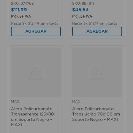
SKU
:
374768
SKU
:
584819
$
111
,
99
$
45
,
53
Incluye IVA
Incluye IVA
Hasta
9
x
$
12
,
44
sin interés
Hasta
3
x
$
15
,
17
sin interés
AGREGAR
AGREGAR
MAXI
MAXI
Alero Policarbonato
Alero Policarbonato
Transparente 125x80
Translúcido 70x100 cm
cm Soporte Negro -
Soporte Negro - MAXI
MAXI