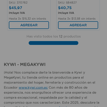
SKU
:
370762
SKU
:
584827
$
45
,
97
$
40
,
75
Incluye IVA
Incluye IVA
Hasta
3
x
$
15
,
32
sin interés
Hasta
3
x
$
13
,
58
sin interés
AGREGAR
AGREGAR
Has visto todos los
12
productos
KYWI - MEGAKYWI
¡Hola! Nos complace darte la bienvenida a Kywi y
MegaKywi, tu tienda online en productos para el
mejoramiento del hogar, ferretería y construcción en el
Ecuador
www.kywi.com.ec
Con más de 80 años de
experiencia, nos enorgullece ofrecer una experiencia de
compra excepcional, respaldada por la calidad y el
compromiso que nos caracterizan. Este 2025, descubre la