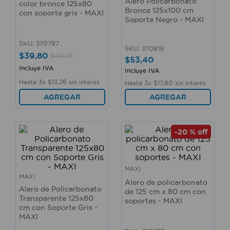
Alero Policarbonato
color bronce 125x80
10
.
taladro
Bronce 125x100 cm
con soporte gris - MAXI
Soporte Negro - MAXI
SKU
:
370797
SKU
:
370819
$
39
,
80
$
49
,
75
$
53
,
40
Incluye IVA
Incluye IVA
Hasta
3
x
$
13
,
26
sin interés
Hasta
3
x
$
17
,
80
sin interés
AGREGAR
AGREGAR
-
20 %
off
MAXI
MAXI
Alero de policarbonato
Alero de Policarbonato
de 125 cm x 80 cm con
Transparente 125x80
soportes - MAXI
cm con Soporte Gris -
MAXI