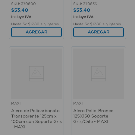
SKU
:
370800
SKU
:
370835
$
53
,
40
$
53
,
40
Incluye IVA
Incluye IVA
Hasta
3
x
$
17
,
80
sin interés
Hasta
3
x
$
17
,
80
sin interés
AGREGAR
AGREGAR
MAXI
MAXI
Alero de Policarbonato
Alero Polic. Bronce
Transparente 125cm x
125X150 Soporte
100cm con Soporte Gris
Gris/Cafe - MAXI
- MAXI