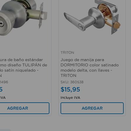
TRITON
rápida
Vista rápida
ura de baño estándar
Juego de manija para
omo diseño TULIPÁN de
DORMITORIO color satinado
o satín niquelado -
modelo delta, con llaves -
N
TRITON
1496
SKU
:
360538
5
$
15
,
95
 IVA
Incluye IVA
AGREGAR
AGREGAR