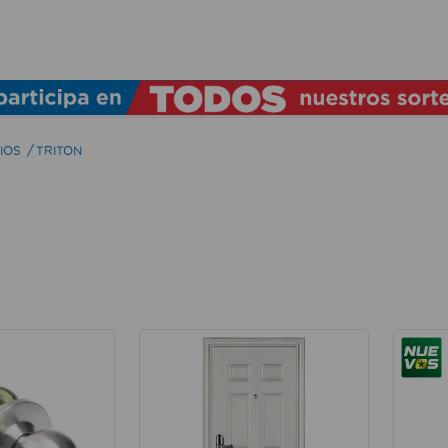
TÉRMINOS MÁS BUSCADOS
1
.
lamparas
2
.
ducha
IOS
TRITON
3
.
silla
4
.
lampara
5
.
organizador
6
.
escritorio
7
.
cerradura
8
.
aspiradora
9
.
fregadero
10
.
taladro