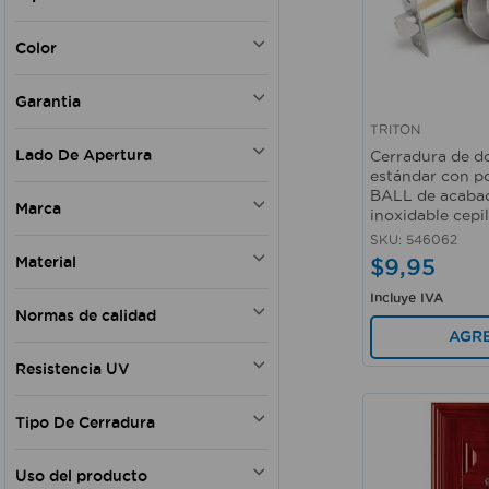
CERRADURAS
Color
PUERTAS METALICAS DE
SUGURIDAD
Plateado
Garantia
Vino
TRITON
Cafe
Si
Vista rápida
Lado De Apertura
Cerradura de d
Latón antiguo
estándar con p
Izquierda
BALL de acaba
Marca
inoxidable cepi
Derecha
Izquierda - Derecha
SKU
:
546062
TRITON
Material
$
9
,
95
Bilateral
HERMEX
KWIKSET
Incluye IVA
Acero
Normas de calidad
PROSOURCE
Latón
AGR
FANAL
Metal
ANSI
WRT
Resistencia UV
NATIONAL HARDWARE
SI
GEO
Tipo De Cerradura
HOGGAN
Pomo
DISMAC
Uso del producto
Manija