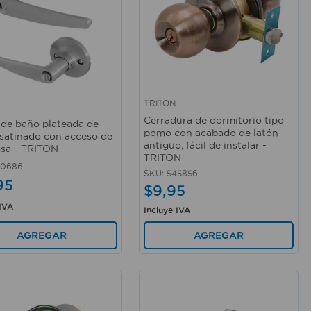
TRITON
rápida
Vista rápida
Cerradura de dormitorio tipo
 de baño plateada de
pomo con acabado de latón
 satinado con acceso de
antiguo, fácil de instalar -
sa - TRITON
TRITON
60686
SKU
:
545856
95
$
9
,
95
 IVA
Incluye IVA
AGREGAR
AGREGAR