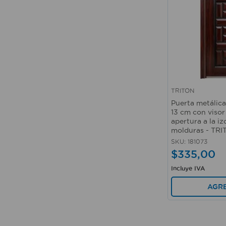
TRITON
Vista rápida
Puerta metálica
13 cm con visor
apertura a la iz
molduras - TR
SKU
:
181073
$
335
,
00
Incluye IVA
AGR