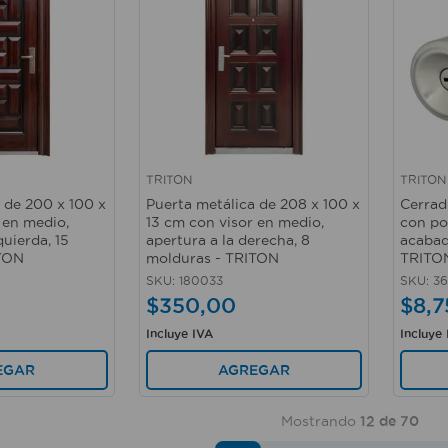
TRITON
TRITON
Vista rápida
Vista 
 de 200 x 100 x
Puerta metálica de 208 x 100 x
Cerrad
 en medio,
13 cm con visor en medio,
con p
quierda, 15
apertura a la derecha, 8
acabad
ITON
molduras - TRITON
TRITO
SKU
:
180033
SKU
:
36
$
350
,
00
$
8
,
7
Incluye IVA
Incluye
EGAR
AGREGAR
Mostrando
12 de 70