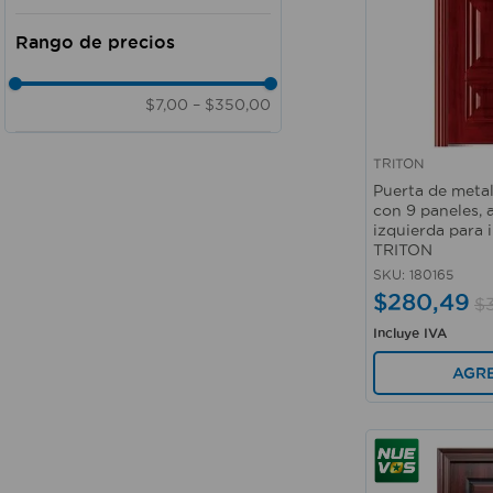
Doméstico
Comercial - Industrial
$7,00
–
$350,00
TRITON
Vista rápida
Puerta de meta
con 9 paneles, 
izquierda para i
TRITON
SKU
:
180165
$
280
,
49
$
Incluye IVA
AGR