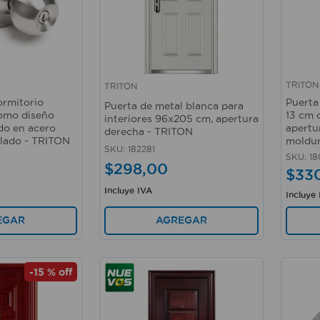
TRITON
TRITON
Vista rápida
Vista 
ormitorio
Puerta
Puerta de metal blanca para
omo diseño
13 cm 
interiores 96x205 cm, apertura
do en acero
apertur
derecha - TRITON
llado - TRITON
moldur
SKU
:
182281
SKU
:
18
$
298
,
00
$
33
Incluye IVA
Incluye
AGREGAR
EGAR
-
15 %
off