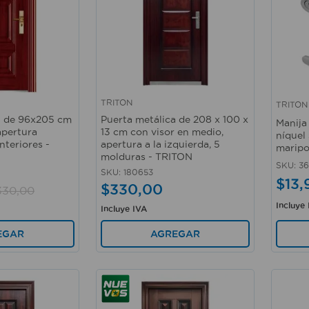
TRITON
TRITON
Vista rápida
Vista 
l de 96x205 cm
Puerta metálica de 208 x 100 x
Manija
apertura
13 cm con visor en medio,
níquel
nteriores -
apertura a la izquierda, 5
maripo
molduras - TRITON
SKU
:
3
SKU
:
180653
$
13
,
$
330
,
00
330
,
00
Incluye
Incluye IVA
EGAR
AGREGAR