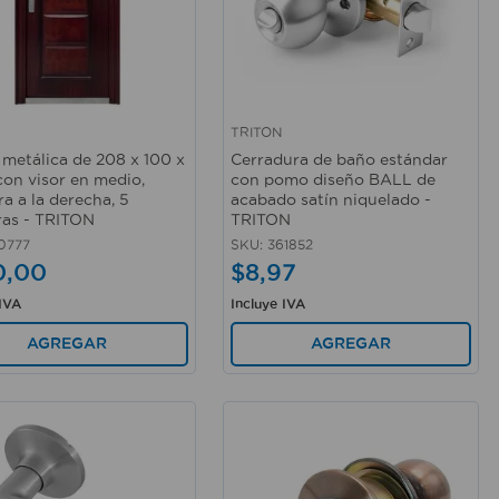
TRITON
rápida
Vista rápida
 metálica de 208 x 100 x
Cerradura de baño estándar
con visor en medio,
con pomo diseño BALL de
a a la derecha, 5
acabado satín niquelado -
as - TRITON
TRITON
0777
SKU
:
361852
0
,
00
$
8
,
97
 IVA
Incluye IVA
AGREGAR
AGREGAR