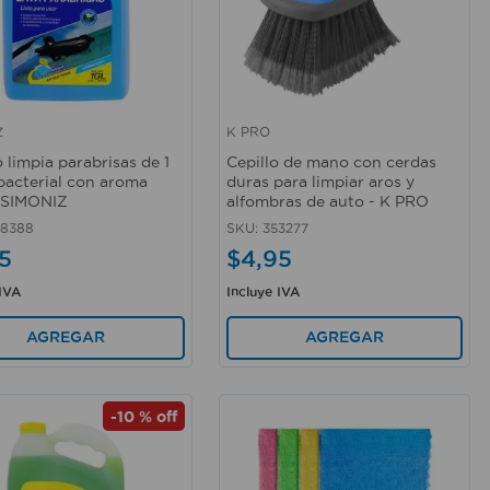
Z
K PRO
rápida
Vista rápida
 limpia parabrisas de 1
Cepillo de mano con cerdas
ibacterial con aroma
duras para limpiar aros y
 SIMONIZ
alfombras de auto - K PRO
28388
SKU
:
353277
5
$
4
,
95
 IVA
Incluye IVA
AGREGAR
AGREGAR
-
10 %
off