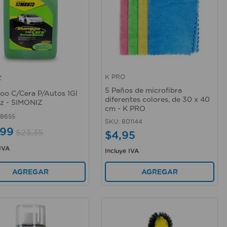
K PRO
Z
rápida
Vista rápida
5 Paños de microfibra
o C/Cera P/Autos 1Gl
diferentes colores, de 30 x 40
z - SIMONIZ
cm - K PRO
8655
SKU
:
801144
99
$
23
,
35
$
4
,
95
 IVA
Incluye IVA
AGREGAR
AGREGAR