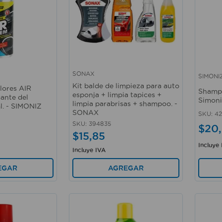
SONAX
SIMONI
Vista rápida
Vista 
Kit balde de limpieza para auto
lores AIR
Shampo
esponja + limpia tapices +
ante del
Simoni
limpia parabrisas + shampoo. -
l. - SIMONIZ
SONAX
SKU
:
42
SKU
:
394835
$
20
,
$
15
,
85
Incluye
Incluye IVA
EGAR
AGREGAR