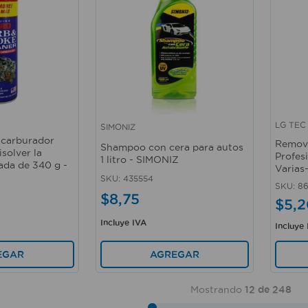
LG TEC
SIMONIZ
Vista rápida
Vista 
 carburador
Remov
Shampoo con cera para autos
isolver la
Profes
1 litro - SIMONIZ
ada de 340 g -
Varias
SKU
:
435554
SKU
:
8
$
8
,
75
$
5
,
2
Incluye IVA
Incluye
AGREGAR
EGAR
Mostrando
12 de 248