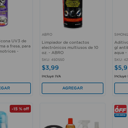
ABRO
SIMONI
Vista rápida
Vista 
licona UV3 de
Limpiador de contactos
Aditivo
a a fresa, para
electrónicos multiusos de 10
gl ant
motrices -
oz. - ABRO
aqua -
SKU
:
450550
SKU
:
4
$
3
,
99
$
5
,
9
Incluye IVA
Incluye
AGREGAR
EGAR
-
15 %
off