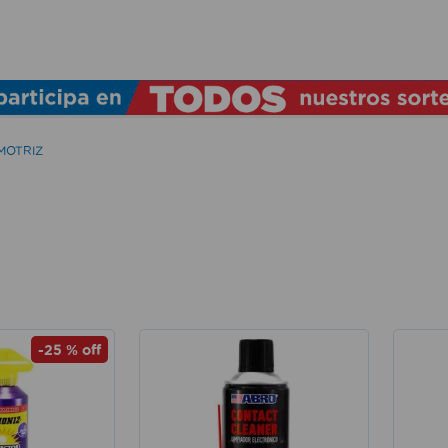
TÉRMINOS MÁS BUSCADOS
1
.
lamparas
2
.
ducha
MOTRIZ
3
.
silla
4
.
lampara
5
.
escritorio
6
.
organizador
7
.
aspiradora
-
25 %
off
8
.
cerradura
9
.
taladro
10
.
sillas