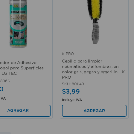
K PRO
rápida
Vista rápida
Cepillo para limpiar
edor de Adhesivo
neumáticos y alfombras, en
ional para Superficies
color gris, negro y amarillo - K
- LG TEC
PRO
68965
SKU
:
801149
0
$
3
,
99
 IVA
Incluye IVA
AGREGAR
AGREGAR