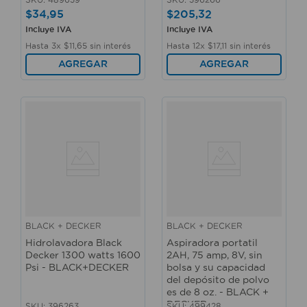
DECKER
$
34
,
95
$
205
,
32
Incluye IVA
Incluye IVA
Hasta
3
x
$
11
,
65
sin interés
Hasta
12
x
$
17
,
11
sin interés
AGREGAR
AGREGAR
BLACK + DECKER
BLACK + DECKER
Hidrolavadora Black
Aspiradora portatil
Decker 1300 watts 1600
2AH, 75 amp, 8V, sin
Psi - BLACK+DECKER
bolsa y su capacidad
del depósito de polvo
es de 8 oz. - BLACK +
DECKER
SKU
:
396263
SKU
:
499428