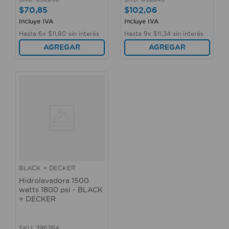
$
70
,
85
$
102
,
06
Incluye IVA
Incluye IVA
Hasta
6
x
$
11
,
80
sin interés
Hasta
9
x
$
11
,
34
sin interés
AGREGAR
AGREGAR
BLACK + DECKER
Hidrolavadora 1500
watts 1800 psi - BLACK
+ DECKER
SKU
:
396264