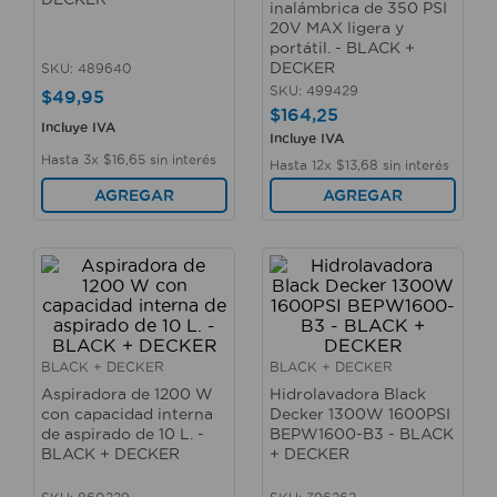
inalámbrica de 350 PSI
10
.
taladro
20V MAX ligera y
portátil. - BLACK +
DECKER
SKU
:
489640
SKU
:
499429
$
49
,
95
$
164
,
25
Incluye IVA
Incluye IVA
Hasta
3
x
$
16
,
65
sin interés
Hasta
12
x
$
13
,
68
sin interés
AGREGAR
AGREGAR
BLACK + DECKER
BLACK + DECKER
Aspiradora de 1200 W
Hidrolavadora Black
con capacidad interna
Decker 1300W 1600PSI
de aspirado de 10 L. -
BEPW1600-B3 - BLACK
BLACK + DECKER
+ DECKER