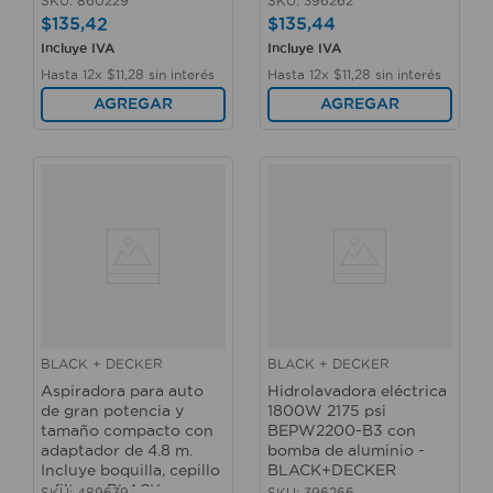
SKU
:
860229
SKU
:
396262
$
135
,
42
$
135
,
44
Incluye IVA
Incluye IVA
Hasta
12
x
$
11
,
28
sin interés
Hasta
12
x
$
11
,
28
sin interés
AGREGAR
AGREGAR
BLACK + DECKER
BLACK + DECKER
Aspiradora para auto
Hidrolavadora eléctrica
de gran potencia y
1800W 2175 psi
tamaño compacto con
BEPW2200-B3 con
adaptador de 4.8 m.
bomba de aluminio -
Incluye boquilla, cepillo
BLACK+DECKER
y filtro - BLACK +
SKU
:
489639
SKU
:
396266