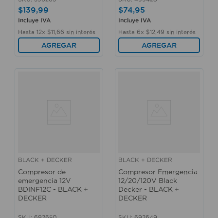
$
139
,
99
$
74
,
95
Incluye IVA
Incluye IVA
Hasta
12
x
$
11
,
66
sin interés
Hasta
6
x
$
12
,
49
sin interés
AGREGAR
AGREGAR
BLACK + DECKER
BLACK + DECKER
Compresor de
Compresor Emergencia
emergencia 12V
12/20/120V Black
BDINF12C - BLACK +
Decker - BLACK +
DECKER
DECKER
SKU
:
692650
SKU
:
692649