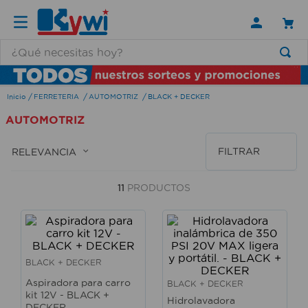
¿Qué necesitas hoy?
TÉRMINOS MÁS BUSCADOS
FERRETERIA
AUTOMOTRIZ
BLACK + DECKER
1
.
lamparas
AUTOMOTRIZ
2
.
ducha
3
.
silla
FILTRAR
RELEVANCIA
4
.
lampara
11
PRODUCTOS
5
.
organizador
6
.
escritorio
7
.
cerradura
BLACK + DECKER
8
.
aspiradora
Aspiradora para carro
BLACK + DECKER
9
.
fregadero
kit 12V - BLACK +
Hidrolavadora
DECKER