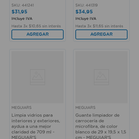
SKU
:
441241
SKU
:
441319
$
31
,
95
$
34
,
95
Incluye IVA
Incluye IVA
Hasta
3
x
$
10
,
65
sin interés
Hasta
3
x
$
11
,
65
sin interés
AGREGAR
AGREGAR
MEGUIARS
MEGUIARS
Limpia vidrios para
Guante limpiador de
interiores y exteriores,
carrocería de
aydua a una mejor
microfibra, de color
claridad de 709 ml -
blanco de 29 x 19,5 x 1,5
MEGUIAR'S
cm - MEGUIAR'S