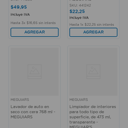
SKU
:
441242
$
49
,
95
$
22
,
25
Incluye IVA
Incluye IVA
Hasta
3
x
$
16
,
65
sin interés
Hasta
1
x
$
22
,
25
sin interés
AGREGAR
AGREGAR
MEGUIARS
MEGUIARS
Lavador de auto en
Limpiador de interiores
seco con cera 768 ml -
para todo tipo de
MEGUIARS
superficie, de 473 ml,
transparente -
MEGUIAR'S