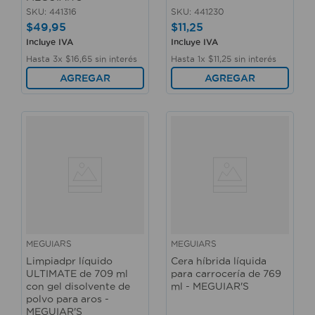
SKU
:
441316
SKU
:
441230
$
49
,
95
$
11
,
25
Incluye IVA
Incluye IVA
Hasta
3
x
$
16
,
65
sin interés
Hasta
1
x
$
11
,
25
sin interés
AGREGAR
AGREGAR
MEGUIARS
MEGUIARS
Limpiadpr líquido
Cera híbrida líquida
ULTIMATE de 709 ml
para carrocería de 769
con gel disolvente de
ml - MEGUIAR'S
polvo para aros -
MEGUIAR'S