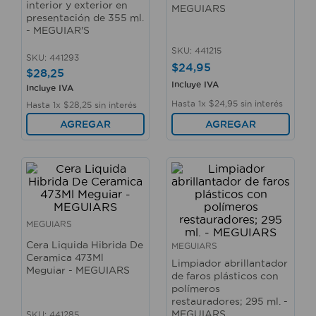
interior y exterior en
MEGUIARS
10
.
sillas
presentación de 355 ml.
- MEGUIAR'S
SKU
:
441215
SKU
:
441293
$
24
,
95
$
28
,
25
Incluye IVA
Incluye IVA
Hasta
1
x
$
24
,
95
sin interés
Hasta
1
x
$
28
,
25
sin interés
AGREGAR
AGREGAR
MEGUIARS
Cera Liquida Hibrida De
MEGUIARS
Ceramica 473Ml
Limpiador abrillantador
Meguiar - MEGUIARS
de faros plásticos con
polímeros
restauradores; 295 ml. -
MEGUIARS
SKU
:
441285