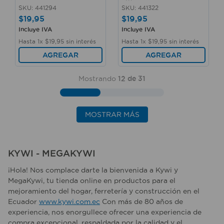
SKU
:
441294
SKU
:
441322
$
19
,
95
$
19
,
95
Incluye IVA
Incluye IVA
Hasta
1
x
$
19
,
95
sin interés
Hasta
1
x
$
19
,
95
sin interés
AGREGAR
AGREGAR
Mostrando
12 de 31
MOSTRAR MÁS
KYWI - MEGAKYWI
¡Hola! Nos complace darte la bienvenida a Kywi y
MegaKywi, tu tienda online en productos para el
mejoramiento del hogar, ferretería y construcción en el
Ecuador
www.kywi.com.ec
Con más de 80 años de
experiencia, nos enorgullece ofrecer una experiencia de
compra excepcional, respaldada por la calidad y el