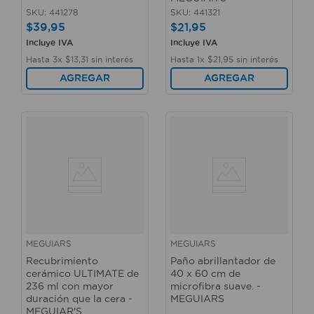
SKU
:
441278
SKU
:
441321
$
39
,
95
$
21
,
95
Incluye IVA
Incluye IVA
Hasta
3
x
$
13
,
31
sin interés
Hasta
1
x
$
21
,
95
sin interés
AGREGAR
AGREGAR
MEGUIARS
MEGUIARS
Recubrimiento
Paño abrillantador de
cerámico ULTIMATE de
40 x 60 cm de
236 ml con mayor
microfibra suave. -
duración que la cera -
MEGUIARS
MEGUIAR'S