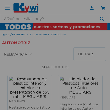
¿Qué necesitas hoy?
TÉRMINOS MÁS BUSCADOS
FERRETERIA
AUTOMOTRIZ
MEGUIARS
1
.
lamparas
AUTOMOTRIZ
2
.
ducha
3
.
silla
FILTRAR
RELEVANCIA
4
.
lampara
31
PRODUCTOS
5
.
escritorio
6
.
organizador
7
.
aspiradora
8
.
cerradura
MEGUIARS
MEGUIARS
Limpiador de Plásticos
9
.
taladro
Restaurador de plástico
Interiores de Auto -