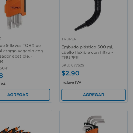
R
TRUPER
rápida
Vista rápida
de 9 llaves TORX de
Embudo plástico 500 ml,
al cromo vanadio con
cuello flexible con filtro -
zador abatible. -
TRUPER
ER
SKU
:
677525
6041
$
2
,
90
8
Incluye IVA
 IVA
AGREGAR
AGREGAR