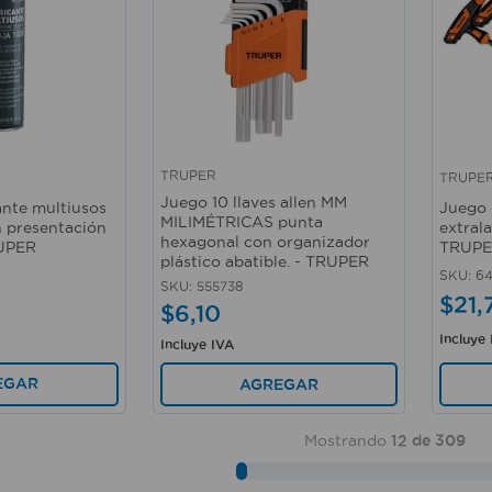
TRUPER
TRUPE
Vista rápida
Vista 
Juego 10 llaves allen MM
ante multiusos
Juego 
MILIMÉTRICAS punta
n presentación
extral
hexagonal con organizador
RUPER
TRUP
plástico abatible. - TRUPER
SKU
:
6
SKU
:
555738
$
21
,
$
6
,
10
Incluye
Incluye IVA
EGAR
AGREGAR
Mostrando
12 de 309