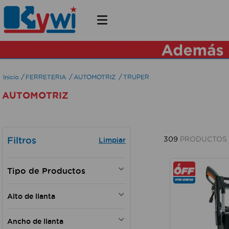
FERRETERIA
AUTOMOTRIZ
TRUPER
AUTOMOTRIZ
Filtros
309
PRODUCTOS
HERRAMIENTAS PARA
Alto de llanta
MECANICOS
HIDROLAVADORAS Y
25 cm
ACCESORIOS
Ancho de llanta
98 mm
AMARRAS Y ESLINGAS PARA