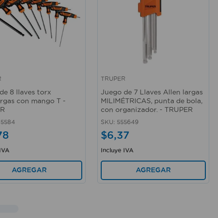
R
TRUPER
rápida
Vista rápida
de 8 llaves torx
Juego de 7 Llaves Allen largas
argas con mango T -
MILIMÉTRICAS, punta de bola,
ER
con organizador. - TRUPER
45584
SKU
:
555649
78
$
6
,
37
 IVA
Incluye IVA
AGREGAR
AGREGAR