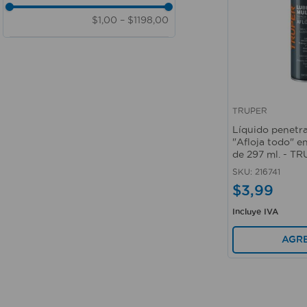
Profesional - Industrial -
1 lt
$1,00
–
$1198,00
Doméstico
550 ml
Comercial - Profesional
30 ml
Profesional - Doméstico -
90 ml
Industrial
110 ml
240 ml
297 ml
TRUPER
Vista rápida
Líquido penetr
"Afloja todo" e
de 297 ml. - T
SKU
:
216741
$
3
,
99
Incluye IVA
AGR