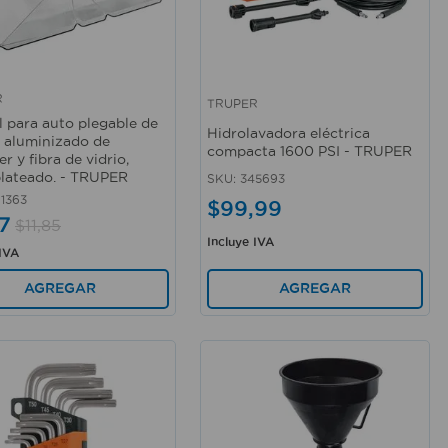
R
TRUPER
rápida
Vista rápida
l para auto plegable de
Hidrolavadora eléctrica
 aluminizado de
compacta 1600 PSI - TRUPER
er y fibra de vidrio,
plateado. - TRUPER
SKU
:
345693
1363
$
99
,
99
7
$
11
,
85
Incluye IVA
 IVA
AGREGAR
AGREGAR