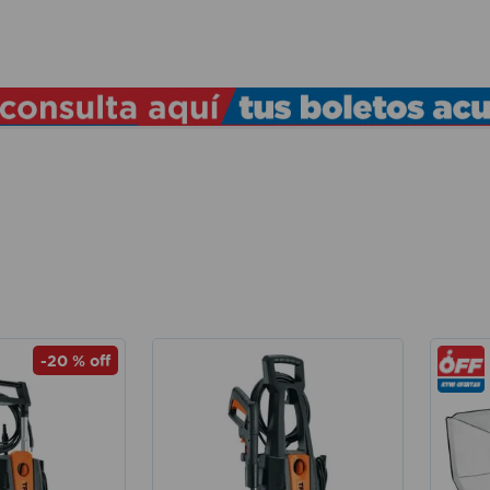
TÉRMINOS MÁS BUSCADOS
1
.
lamparas
2
.
ducha
3
.
silla
4
.
lampara
5
.
organizador
6
.
escritorio
7
.
cerradura
-
20 %
off
8
.
aspiradora
9
.
fregadero
10
.
taladro