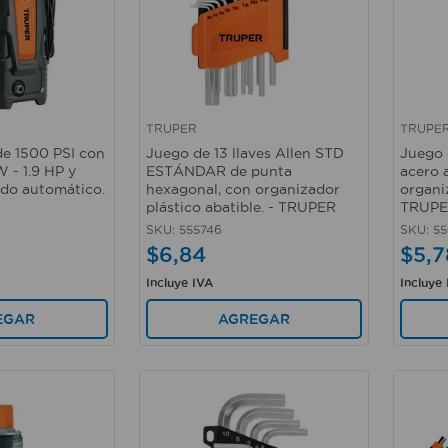
TRUPER
TRUPE
Vista rápida
Vista 
de 1500 PSI con
Juego de 13 llaves Allen STD
Juego 
 - 1.9 HP y
ESTÁNDAR de punta
acero 
ado automático.
hexagonal, con organizador
organi
plástico abatible. - TRUPER
TRUP
SKU
:
555746
SKU
:
55
$
6
,
84
$
5
,
7
Incluye IVA
Incluye
EGAR
AGREGAR