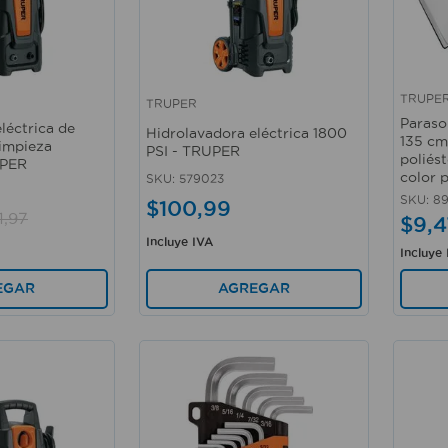
TRUPE
TRUPER
Vista rápida
Vista 
Paraso
léctrica de
Hidrolavadora eléctrica 1800
135 cm
limpieza
PSI - TRUPER
poliést
UPER
color 
SKU
:
579023
SKU
:
89
$
100
,
99
1
,
97
$
9
,
4
Incluye IVA
Incluye
EGAR
AGREGAR