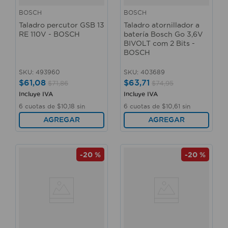
BOSCH
BOSCH
Taladro percutor GSB 13
Taladro atornillador a
RE 110V - BOSCH
batería Bosch Go 3,6V
BIVOLT com 2 Bits -
BOSCH
SKU
:
493960
SKU
:
403689
$
61
,
08
$
63
,
71
$
71
,
86
$
74
,
95
Incluye IVA
Incluye IVA
6
cuotas de
$
10
,
18
sin
6
cuotas de
$
10
,
61
sin
interés
interés
AGREGAR
AGREGAR
-
20 %
-
20 %