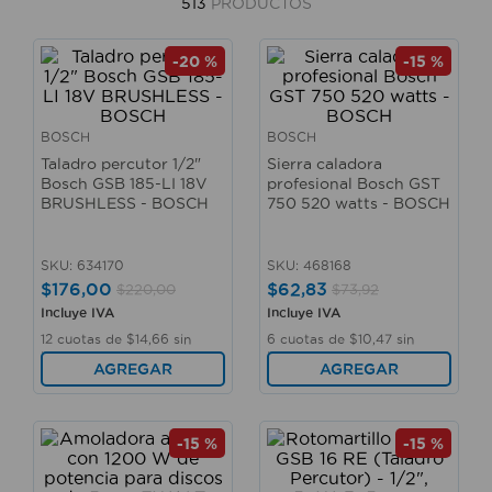
513
PRODUCTOS
10
.
taladro
-
20 %
-
15 %
BOSCH
BOSCH
Taladro percutor 1/2"
Sierra caladora
Bosch GSB 185-LI 18V
profesional Bosch GST
BRUSHLESS - BOSCH
750 520 watts - BOSCH
SKU
:
634170
SKU
:
468168
$
176
,
00
$
62
,
83
$
220
,
00
$
73
,
92
Incluye IVA
Incluye IVA
12
cuotas de
$
14
,
66
sin
6
cuotas de
$
10
,
47
sin
interés
interés
AGREGAR
AGREGAR
-
15 %
-
15 %