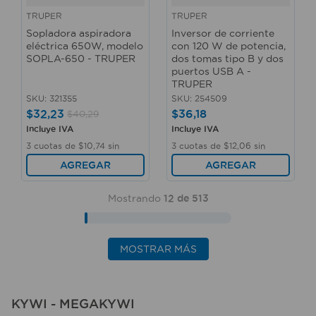
TRUPER
TRUPER
Sopladora aspiradora
Inversor de corriente
eléctrica 650W, modelo
con 120 W de potencia,
SOPLA-650 - TRUPER
dos tomas tipo B y dos
puertos USB A -
TRUPER
SKU
:
321355
SKU
:
254509
$
32
,
23
$
36
,
18
$
40
,
29
Incluye IVA
Incluye IVA
3
cuotas de
$
10
,
74
sin
3
cuotas de
$
12
,
06
sin
interés
interés
AGREGAR
AGREGAR
Mostrando
12 de 513
MOSTRAR MÁS
KYWI - MEGAKYWI