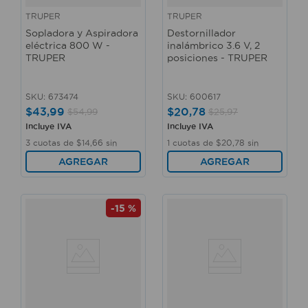
TRUPER
TRUPER
Sopladora y Aspiradora
Destornillador
eléctrica 800 W -
inalámbrico 3.6 V, 2
TRUPER
posiciones - TRUPER
SKU
:
673474
SKU
:
600617
$
43
,
99
$
20
,
78
$
54
,
99
$
25
,
97
Incluye IVA
Incluye IVA
3
cuotas de
$
14
,
66
sin
1
cuotas de
$
20
,
78
sin
interés
interés
AGREGAR
AGREGAR
-
15 %