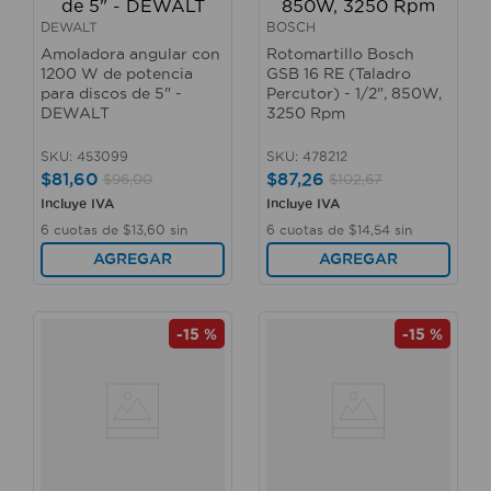
DEWALT
BOSCH
Amoladora angular con
Rotomartillo Bosch
1200 W de potencia
GSB 16 RE (Taladro
para discos de 5" -
Percutor) - 1/2", 850W,
DEWALT
3250 Rpm
SKU
:
453099
SKU
:
478212
$
81
,
60
$
87
,
26
$
96
,
00
$
102
,
67
Incluye IVA
Incluye IVA
6
cuotas de
$
13
,
60
sin
6
cuotas de
$
14
,
54
sin
interés
interés
AGREGAR
AGREGAR
-
15 %
-
15 %