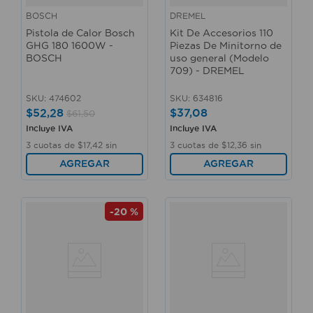
BOSCH
DREMEL
Pistola de Calor Bosch
Kit De Accesorios 110
GHG 180 1600W -
Piezas De Minitorno de
BOSCH
uso general (Modelo
709) - DREMEL
SKU
:
474602
SKU
:
634816
$
52
,
28
$
37
,
08
$
61
,
50
Incluye IVA
Incluye IVA
3
cuotas de
$
17
,
42
sin
3
cuotas de
$
12
,
36
sin
interés
interés
AGREGAR
AGREGAR
-
20 %