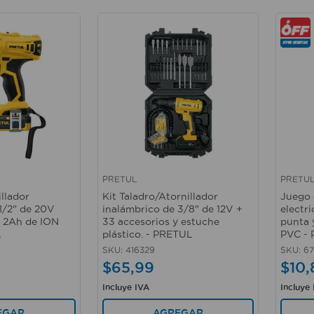
PRETUL
PRETU
Vista rápida
Vista 
illador
Kit Taladro/Atornillador
Juego 
1/2" de 20V
inalámbrico de 3/8" de 12V +
electri
e 2Ah de ION
33 accesorios y estuche
punta 
L
plástico. - PRETUL
PVC -
SKU
:
416329
SKU
:
67
$
65
,
99
$
10
,
Incluye IVA
Incluye
EGAR
AGREGAR