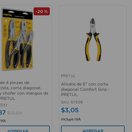
-
20 %
L
PRETUL
rápida
Vista rápida
de 4 pinzas de
Alicate de 6" con corte
cista, corte diagonal,
diagonal Comfort Grip -
y chofer con mangos de
PRETUL
 PRETUL
SKU
:
673129
3137
$
3
,
05
87
$
13
,
59
Incluye IVA
 IVA
AGREGAR
AGREGAR