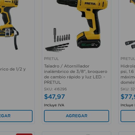
PRETUL
PRETU
Vista rápida
Vista 
Taladro / Atornillador
Hidrol
rico de 1/2 y
inalámbrico de 3/8", broquero
psi, 1.
de cambio rápido y luz LED. -
máximo
PRETUL
domést
SKU
:
416296
SKU
:
32
$
47
,
97
$
77
,
Incluye IVA
Incluye
EGAR
AGREGAR