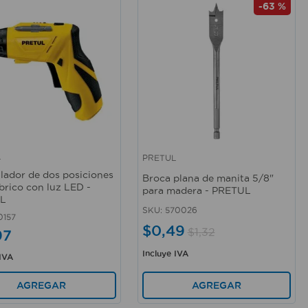
-
63 %
L
PRETUL
rápida
Vista rápida
llador de dos posiciones
Broca plana de manita 5/8"
brico con luz LED -
para madera - PRETUL
L
SKU
:
570026
0157
$
0
,
49
$
1
,
32
97
Incluye IVA
 IVA
AGREGAR
AGREGAR