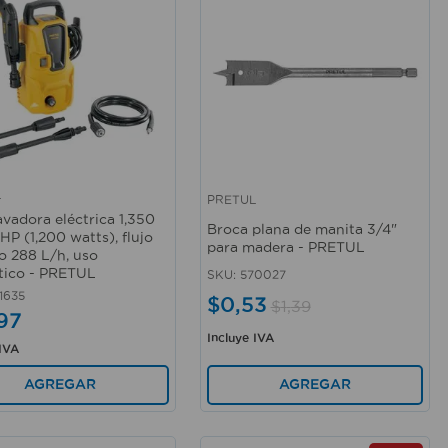
L
PRETUL
rápida
Vista rápida
avadora eléctrica 1,350
Broca plana de manita 3/4"
6 HP (1,200 watts), flujo
para madera - PRETUL
 288 L/h, uso
ico - PRETUL
SKU
:
570027
1635
$
0
,
53
$
1
,
39
97
Incluye IVA
 IVA
AGREGAR
AGREGAR