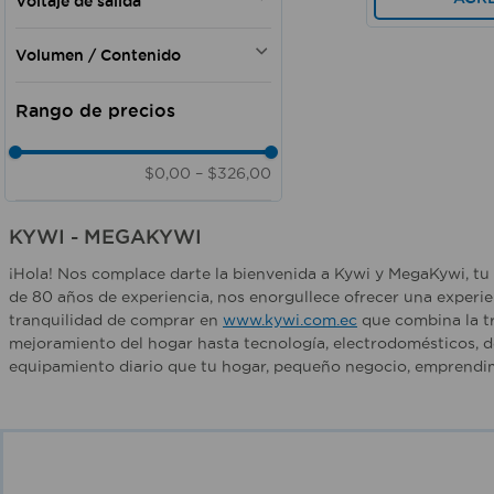
Voltaje de salida
Profesional ligero
127V
Aire a presión
Doméstico - Comercial
120V
127V
Aire exterior
Hobby - Doméstico - Comercial
Volumen / Contenido
12V
100 Amp CC
Doméstico - Industrial
20V
100 A cc
600 ml
Profesional - Industrial
3.6 V
127 V
8 lt
Doméstico - Profesional
12V - 127V
1 Par
Profesional - Doméstico
12 V
340 gr
$0,00
–
$326,00
20 V
45 cm3
20 V / 12 V
1200 ml
KYWI - MEGAKYWI
16 Onz
10 Onz
¡Hola! Nos complace darte la bienvenida a Kywi y MegaKywi, tu 
310 gr
de 80 años de experiencia, nos enorgullece ofrecer una experie
113 gr
tranquilidad de comprar en
www.kywi.com.ec
que combina la tr
mejoramiento del hogar hasta tecnología, electrodomésticos, d
equipamiento diario que tu hogar, pequeño negocio, emprendim