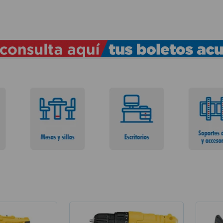
TÉRMINOS MÁS BUSCADOS
1
.
lamparas
2
.
ducha
3
.
silla
4
.
lampara
5
.
organizador
6
.
escritorio
7
.
cerradura
8
.
aspiradora
9
.
fregadero
10
.
taladro