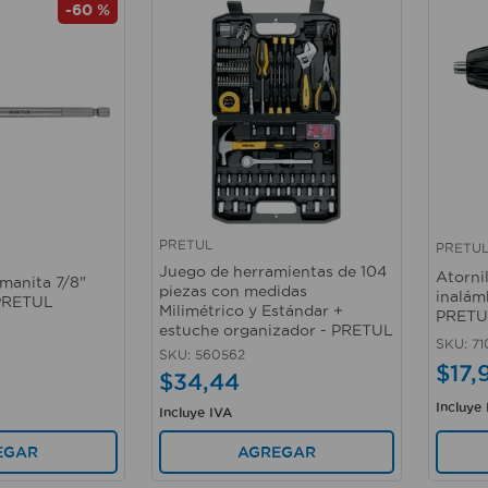
-
60 %
PRETUL
PRETU
Vista rápida
Vista 
Juego de herramientas de 104
Atorni
manita 7/8"
piezas con medidas
inalám
 PRETUL
Milimétrico y Estándar +
PRETU
estuche organizador - PRETUL
SKU
:
71
SKU
:
560562
$
17
,
$
34
,
44
Incluye
Incluye IVA
EGAR
AGREGAR