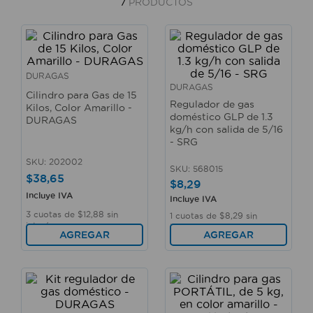
7
PRODUCTOS
10
.
taladro
DURAGAS
DURAGAS
Cilindro para Gas de 15
Regulador de gas
Kilos, Color Amarillo -
doméstico GLP de 1.3
DURAGAS
kg/h con salida de 5/16
- SRG
SKU
:
202002
SKU
:
568015
$
38
,
65
$
8
,
29
Incluye IVA
Incluye IVA
3
cuotas de
$
12
,
88
sin
1
cuotas de
$
8
,
29
sin
interés
interés
AGREGAR
AGREGAR