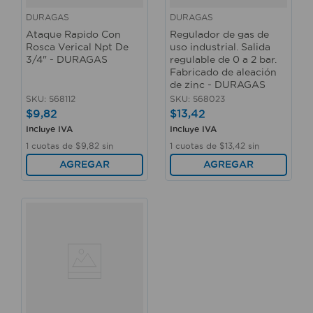
DURAGAS
DURAGAS
Ataque Rapido Con
Regulador de gas de
Rosca Verical Npt De
uso industrial. Salida
3/4" - DURAGAS
regulable de 0 a 2 bar.
Fabricado de aleación
de zinc - DURAGAS
SKU
:
568112
SKU
:
568023
$
9
,
82
$
13
,
42
Incluye IVA
Incluye IVA
1
cuotas de
$
9
,
82
sin
1
cuotas de
$
13
,
42
sin
interés
interés
AGREGAR
AGREGAR