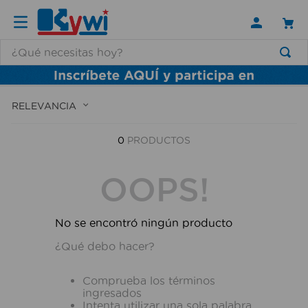
¿Qué necesitas hoy?
TÉRMINOS MÁS BUSCADOS
1
.
lamparas
RELEVANCIA
2
.
ducha
0
PRODUCTOS
3
.
silla
4
.
lampara
OOPS!
5
.
organizador
6
.
escritorio
No se encontró ningún producto
7
.
aspiradora
¿Qué debo hacer?
8
.
taladro
Comprueba los términos
9
.
cerradura
ingresados
Intenta utilizar una sola palabra