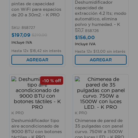
Deshumidificador
pintas de capacidad
10
.
taladro
capacidad de
con WiFi para espacios
extracción 4.2 lts; modo
de 20 a 30m2. - K PRO
automático, elimina
polvo y humedad. - K
SKU
:
858727
PRO
SKU
:
858726
$
197
,
09
$
219
,
00
$
156
,
00
Incluye IVA
Incluye IVA
Hasta
12
x
$
16
,
42
sin interés
Hasta
12
x
$
13
,
00
sin interés
AGREGAR
AGREGAR
-
10 %
off
K PRO
K PRO
Deshumidificador tipo
Chimenea de pared de
aire acondicionado de
35 pulgadas con panel
9000 BTU con botones
curvo. 750W a 1500W
táctiles - K PRO
con luces LED. - K PRO