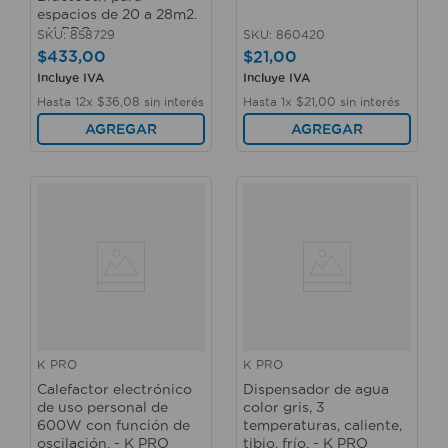
espacios de 20 a 28m2.
- K PRO
SKU
:
858729
SKU
:
860420
$
433
,
00
$
21
,
00
Incluye IVA
Incluye IVA
Hasta
12
x
$
36
,
08
sin interés
Hasta
1
x
$
21
,
00
sin interés
AGREGAR
AGREGAR
K PRO
K PRO
Calefactor electrónico
Dispensador de agua
de uso personal de
color gris, 3
600W con función de
temperaturas, caliente,
oscilación. - K PRO
tibio, frío. - K PRO