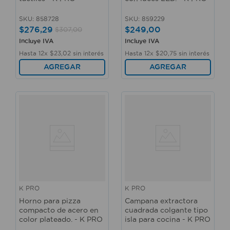
SKU
:
858728
SKU
:
859229
$
276
,
29
$
249
,
00
$
307
,
00
Incluye IVA
Incluye IVA
Hasta
12
x
$
23
,
02
sin interés
Hasta
12
x
$
20
,
75
sin interés
AGREGAR
AGREGAR
K PRO
K PRO
Horno para pizza
Campana extractora
compacto de acero en
cuadrada colgante tipo
color plateado. - K PRO
isla para cocina - K PRO