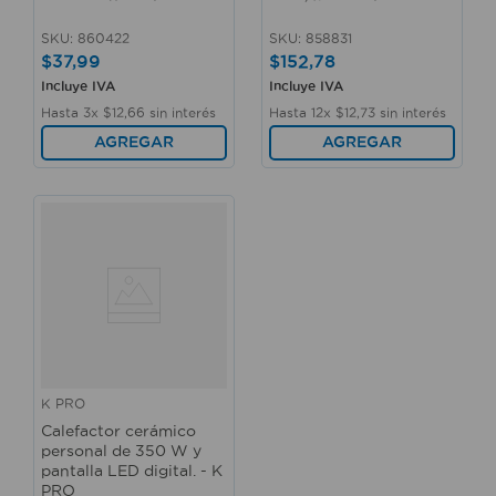
SKU
:
860422
SKU
:
858831
$
37
,
99
$
152
,
78
Incluye IVA
Incluye IVA
Hasta
3
x
$
12
,
66
sin interés
Hasta
12
x
$
12
,
73
sin interés
AGREGAR
AGREGAR
K PRO
Calefactor cerámico
personal de 350 W y
pantalla LED digital. - K
PRO