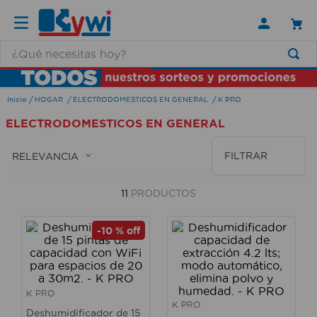
¿Qué necesitas hoy?
TÉRMINOS MÁS BUSCADOS
HOGAR
ELECTRODOMESTICOS EN GENERAL
K PRO
1
.
lamparas
ELECTRODOMESTICOS EN GENERAL
2
.
ducha
3
.
silla
FILTRAR
RELEVANCIA
4
.
organizador
11
PRODUCTOS
5
.
lampara
6
.
escritorio
-
10 %
off
7
.
cerradura
8
.
aspiradora
K PRO
9
.
lavamanos
K PRO
Deshumidificador de 15