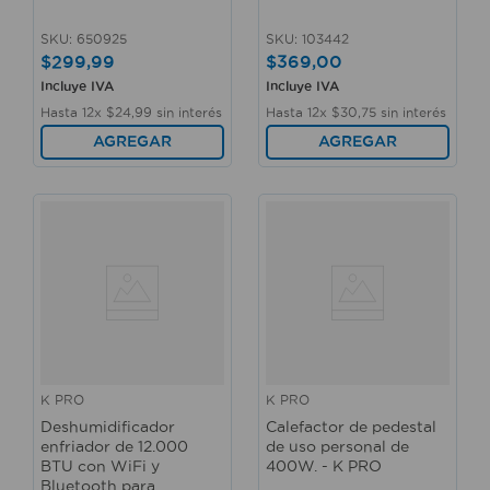
SKU
:
650925
SKU
:
103442
$
299
,
99
$
369
,
00
Incluye IVA
Incluye IVA
Hasta
12
x
$
24
,
99
sin interés
Hasta
12
x
$
30
,
75
sin interés
AGREGAR
AGREGAR
K PRO
K PRO
Deshumidificador
Calefactor de pedestal
enfriador de 12.000
de uso personal de
BTU con WiFi y
400W. - K PRO
Bluetooth para