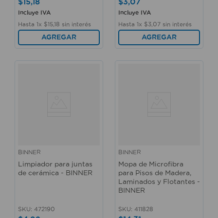
$
15
,
18
$
3
,
07
Incluye IVA
Incluye IVA
Hasta
1
x
$
15
,
18
sin interés
Hasta
1
x
$
3
,
07
sin interés
AGREGAR
AGREGAR
BINNER
BINNER
Limpiador para juntas
Mopa de Microfibra
de cerámica - BINNER
para Pisos de Madera,
Laminados y Flotantes -
BINNER
SKU
:
472190
SKU
:
411828