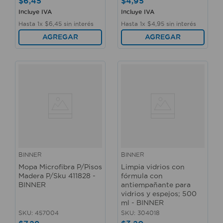
$
6
,
45
$
4
,
95
Incluye IVA
Incluye IVA
Hasta
1
x
$
6
,
45
sin interés
Hasta
1
x
$
4
,
95
sin interés
AGREGAR
AGREGAR
BINNER
BINNER
Mopa Microfibra P/Pisos
Limpia vidrios con
Madera P/Sku 411828 -
fórmula con
BINNER
antiempañante para
vidrios y espejos; 500
ml - BINNER
SKU
:
457004
SKU
:
304018