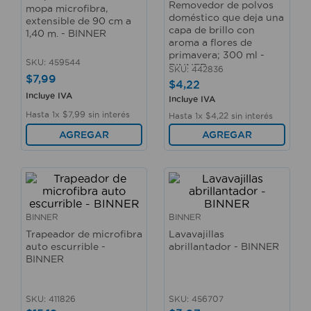
Removedor de polvos
mopa microfibra,
10
.
sillas
doméstico que deja una
extensible de 90 cm a
capa de brillo con
1,40 m. - BINNER
aroma a flores de
primavera; 300 ml -
SKU
:
459544
BINNER
SKU
:
442836
$
7
,
99
$
4
,
22
Incluye IVA
Incluye IVA
Hasta
1
x
$
7
,
99
sin interés
Hasta
1
x
$
4
,
22
sin interés
AGREGAR
AGREGAR
BINNER
BINNER
Trapeador de microfibra
Lavavajillas
auto escurrible -
abrillantador - BINNER
BINNER
SKU
:
411826
SKU
:
456707