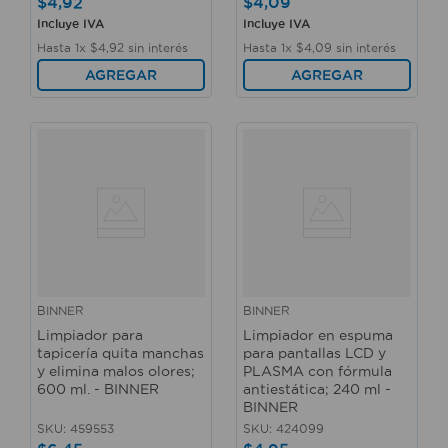
$
4
,
92
$
4
,
09
Incluye IVA
Incluye IVA
Hasta
1
x
$
4
,
92
sin interés
Hasta
1
x
$
4
,
09
sin interés
AGREGAR
AGREGAR
BINNER
BINNER
Limpiador para
Limpiador en espuma
tapicería quita manchas
para pantallas LCD y
y elimina malos olores;
PLASMA con fórmula
600 ml. - BINNER
antiestática; 240 ml -
BINNER
SKU
:
459553
SKU
:
424099