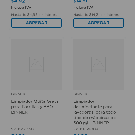
$
4
,
92
$
14
,
31
Incluye IVA
Incluye IVA
Hasta
1
x
$
4
,
92
sin interés
Hasta
1
x
$
14
,
31
sin interés
AGREGAR
AGREGAR
BINNER
BINNER
Limpiador Quita Grasa
Limpiador
para Parrillas y BBQ -
desinfectante para
BINNER
lavadoras, para todo
tipo de máquinas de
300 ml - BINNER
SKU
:
472247
SKU
:
869008