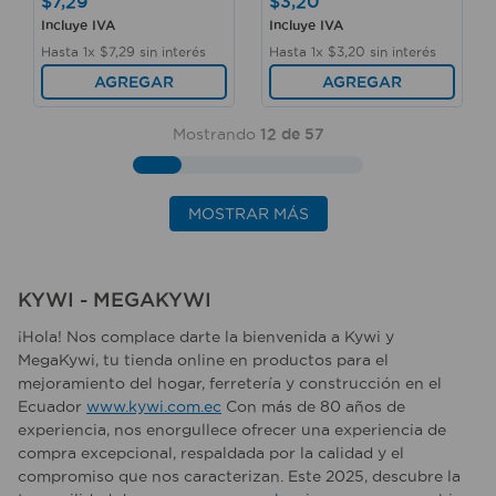
$
7
,
29
$
3
,
20
Incluye IVA
Incluye IVA
Hasta
1
x
$
7
,
29
sin interés
Hasta
1
x
$
3
,
20
sin interés
AGREGAR
AGREGAR
Mostrando
12 de 57
MOSTRAR MÁS
KYWI - MEGAKYWI
¡Hola! Nos complace darte la bienvenida a Kywi y
MegaKywi, tu tienda online en productos para el
mejoramiento del hogar, ferretería y construcción en el
Ecuador
www.kywi.com.ec
Con más de 80 años de
experiencia, nos enorgullece ofrecer una experiencia de
compra excepcional, respaldada por la calidad y el
compromiso que nos caracterizan. Este 2025, descubre la