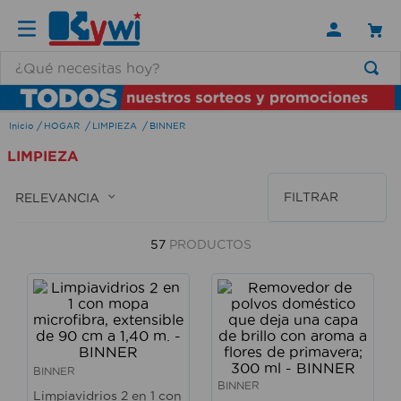
¿Qué necesitas hoy?
TÉRMINOS MÁS BUSCADOS
HOGAR
LIMPIEZA
BINNER
1
.
lamparas
LIMPIEZA
2
.
ducha
3
.
silla
FILTRAR
RELEVANCIA
4
.
lampara
57
PRODUCTOS
5
.
escritorio
6
.
organizador
7
.
aspiradora
8
.
cerradura
BINNER
9
.
taladro
BINNER
Limpiavidrios 2 en 1 con