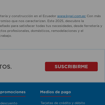
etería y construcción en el Ecuador
www.kywi.com.ec
Con más
romiso que nos caracterizan. Este 2025, descubre la
ñado para satisfacer todas tus necesidades, desde ferretería y
tos profesionales, domésticos, remodelaciones y el
rabajo.
TOS.
SUSCRIBIRME
 promociones
Medios de pago
Tarjetas de crédito y débito
 descuento