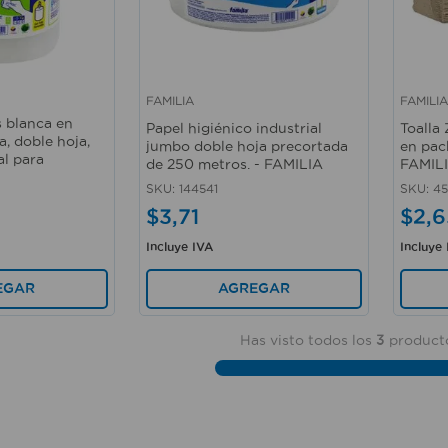
FAMILIA
FAMILIA
Vista rápida
Vista 
s blanca en
Papel higiénico industrial
Toalla 
a, doble hoja,
jumbo doble hoja precortada
en pac
al para
de 250 metros. - FAMILIA
FAMIL
SKU
:
144541
SKU
:
45
$
3
,
71
$
2
,
6
Incluye IVA
Incluye
AGREGAR
EGAR
Has visto todos los
3
product