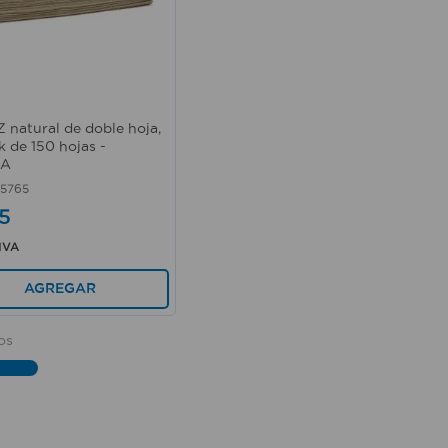
rápida
Z natural de doble hoja,
k de 150 hojas -
IA
5765
5
 IVA
AGREGAR
os