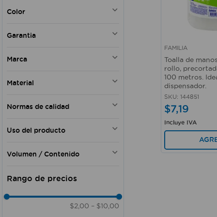
PAPELES HIGIENICOS
Color
FRANELAS Y LIMPIONES
ARTICULOS DE LIMPIEZA
Café
Garantia
FAMILIA
Si
Vista rápida
Marca
Toalla de mano
rollo, precortad
FAMILIA
100 metros. Ide
Material
dispensador.
TIPS
CASA PICA
SKU
:
144851
Papel
Normas de calidad
$
7
,
19
GLADE
BINNER
Incluye IVA
FSC C003255
K HOME
Uso del producto
MICROLIMPIA
AGR
Doméstico
PLAPASA
Volumen / Contenido
SELLO AZUL
150 hojas
WRT
$2,00
–
$10,00