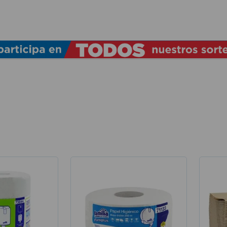
TÉRMINOS MÁS BUSCADOS
1
.
lamparas
2
.
ducha
3
.
silla
4
.
lampara
5
.
organizador
6
.
escritorio
7
.
cerradura
8
.
aspiradora
9
.
fregadero
10
.
taladro