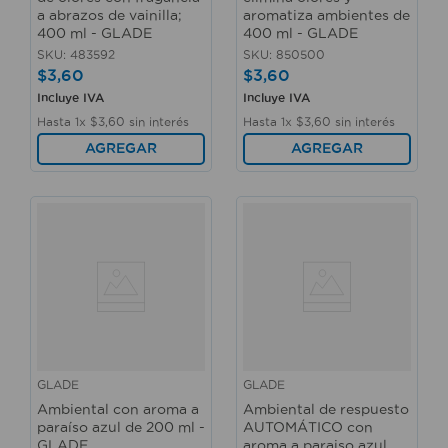
a abrazos de vainilla;
aromatiza ambientes de
400 ml - GLADE
400 ml - GLADE
SKU
:
483592
SKU
:
850500
$
3
,
60
$
3
,
60
Incluye IVA
Incluye IVA
Hasta
1
x
$
3
,
60
sin interés
Hasta
1
x
$
3
,
60
sin interés
AGREGAR
AGREGAR
GLADE
GLADE
Ambiental con aroma a
Ambiental de respuesto
paraíso azul de 200 ml -
AUTOMÁTICO con
GLADE
aroma a paraiso azul,