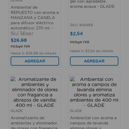
GLADE
gel con agradable
10
.
taladro
aroma acqua - GLADE
Ambiental de
REPUESTO con aroma a
MANZANA y CANELA
para difusor eléctrico
SKU
:
845469
automático; 270 ml. -
$
2
,
54
GLADE
SKU
:
483597
$
26
,
98
Incluye IVA
Incluye IVA
Hasta
1
x
$
2
,
54
sin interés
Hasta
1
x
$
26
,
98
sin interés
AGREGAR
AGREGAR
GLADE
GLADE
Aromatizante de
Ambiental con aroma a
ambientes y eliminador
campos de lavanda
de olores con fragancia
elimina olores y