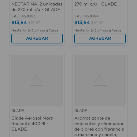
NECTARINA, 2 unidades
270 ml c/u - GLADE
de 270 ml c/u - GLADE
SKU
:
453093
SKU
:
453094
$
13
,
54
$
13
,
54
$
19
,
33
$
19
,
33
Hasta
1
x
$
13
,
54
sin interés
Hasta
1
x
$
13
,
54
sin interés
AGREGAR
AGREGAR
GLADE
GLADE
Glade Aerosol Mora
Aromatizante de
Radiante 400Ml -
ambientes y eliminador
GLADE
de olores con fragancia
a manzana y canela;