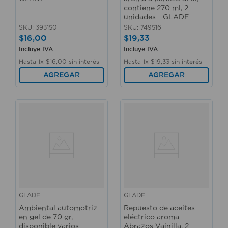
contiene 270 ml, 2
unidades - GLADE
SKU
:
393150
SKU
:
749516
$
16
,
00
$
19
,
33
Incluye IVA
Incluye IVA
Hasta
1
x
$
16
,
00
sin interés
Hasta
1
x
$
19
,
33
sin interés
AGREGAR
AGREGAR
GLADE
GLADE
Ambiental automotriz
Repuesto de aceites
en gel de 70 gr,
eléctrico aroma
disponible varios
Abrazos Vainilla, 2