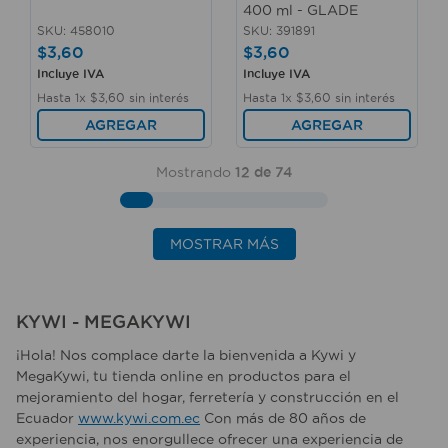
400 ml - GLADE
SKU
:
458010
SKU
:
391891
$
3
,
60
$
3
,
60
Incluye IVA
Incluye IVA
Hasta
1
x
$
3
,
60
sin interés
Hasta
1
x
$
3
,
60
sin interés
AGREGAR
AGREGAR
Mostrando
12 de 74
MOSTRAR MÁS
KYWI - MEGAKYWI
¡Hola! Nos complace darte la bienvenida a Kywi y
MegaKywi, tu tienda online en productos para el
mejoramiento del hogar, ferretería y construcción en el
Ecuador
www.kywi.com.ec
Con más de 80 años de
experiencia, nos enorgullece ofrecer una experiencia de