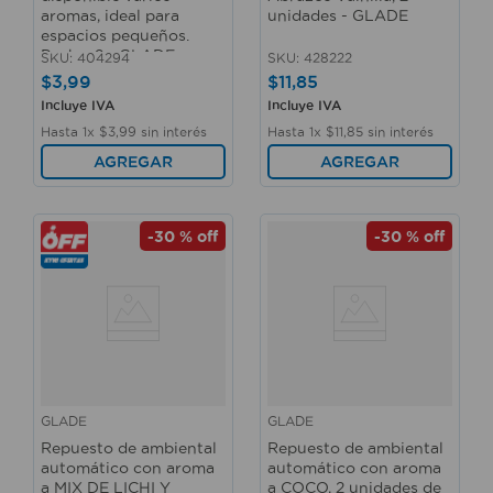
aromas, ideal para
unidades - GLADE
espacios pequeños.
Pack x 2 - GLADE
SKU
:
404294
SKU
:
428222
$
3
,
99
$
11
,
85
Incluye IVA
Incluye IVA
Hasta
1
x
$
3
,
99
sin interés
Hasta
1
x
$
11
,
85
sin interés
AGREGAR
AGREGAR
-
30 %
off
-
30 %
off
GLADE
GLADE
Repuesto de ambiental
Repuesto de ambiental
automático con aroma
automático con aroma
a MIX DE LICHI Y
a COCO, 2 unidades de