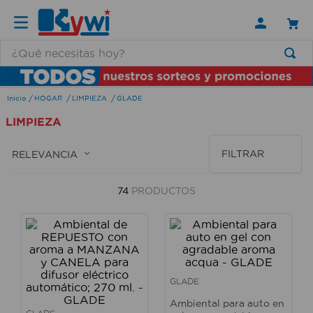
¿Qué necesitas hoy?
TÉRMINOS MÁS BUSCADOS
HOGAR
LIMPIEZA
GLADE
1
.
lamparas
LIMPIEZA
2
.
ducha
3
.
silla
FILTRAR
RELEVANCIA
4
.
organizador
74
PRODUCTOS
5
.
lampara
6
.
escritorio
7
.
cerradura
8
.
aspiradora
GLADE
9
.
lavamanos
Ambiental para auto en