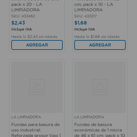
pack x 20 - LA
cm; pack x 10 - LA
LIMPIADORA
LIMPIADORA
SKU
:
433462
SKU
:
433217
$
2
,
43
$
1
,
68
Incluye IVA
Incluye IVA
Hasta
1
x
$
2
,
43
sin interés
Hasta
1
x
$
1
,
68
sin interés
AGREGAR
AGREGAR
LA LIMPIADORA
LA LIMPIADORA
Fundas para basura de
Fundas de basura
uso industrial.
económicas de 1 micra
Reforzada grosor tipo 1
de 46 x 61 cm; pack x 10