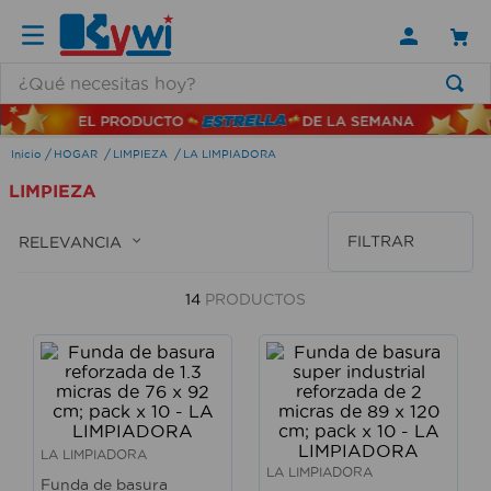
¿Qué necesitas hoy?
TÉRMINOS MÁS BUSCADOS
HOGAR
LIMPIEZA
LA LIMPIADORA
1
.
lamparas
LIMPIEZA
2
.
ducha
3
.
silla
FILTRAR
RELEVANCIA
4
.
lampara
14
PRODUCTOS
5
.
organizador
6
.
escritorio
7
.
aspiradora
8
.
taladro
LA LIMPIADORA
9
.
cerradura
LA LIMPIADORA
Funda de basura