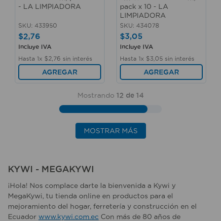
- LA LIMPIADORA
pack x 10 - LA
LIMPIADORA
SKU
:
433950
SKU
:
434078
$
2
,
76
$
3
,
05
Incluye IVA
Incluye IVA
Hasta
1
x
$
2
,
76
sin interés
Hasta
1
x
$
3
,
05
sin interés
AGREGAR
AGREGAR
Mostrando
12 de 14
MOSTRAR MÁS
KYWI - MEGAKYWI
¡Hola! Nos complace darte la bienvenida a Kywi y
MegaKywi, tu tienda online en productos para el
mejoramiento del hogar, ferretería y construcción en el
Ecuador
www.kywi.com.ec
Con más de 80 años de