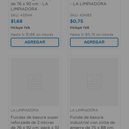
de 76 x 92 cm - LA
- LA LIMPIADORA
LIMPIADORA
SKU
:
433144
SKU
:
434183
$
1
,
68
$
0
,
75
Incluye IVA
Incluye IVA
Hasta
1
x
$
1
,
68
sin interés
Hasta
1
x
$
0
,
75
sin interés
AGREGAR
AGREGAR
LA LIMPIADORA
LA LIMPIADORA
Fundas de basura super
Funda de basura
reforzada de 2 micras
industrial con cinta de
de 76 x 92 cm; pack x 10
amarre de 75 x 88 cm;