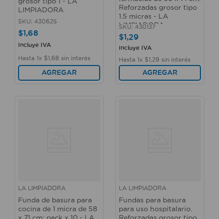
grosor tipo 1 - LA
Reforzadas grosor tipo
LIMPIADORA
1.5 micras - LA
SKU
:
430625
LIMPIADORA
SKU
:
430137
$
1
,
68
$
1
,
29
Incluye IVA
Incluye IVA
Hasta
1
x
$
1
,
68
sin interés
Hasta
1
x
$
1
,
29
sin interés
AGREGAR
AGREGAR
LA LIMPIADORA
LA LIMPIADORA
Funda de basura para
Fundas para basura
cocina de 1 micra de 58
para uso hospitalario.
x 71 cm; pack x 10 - LA
Reforzadas grosor tipo