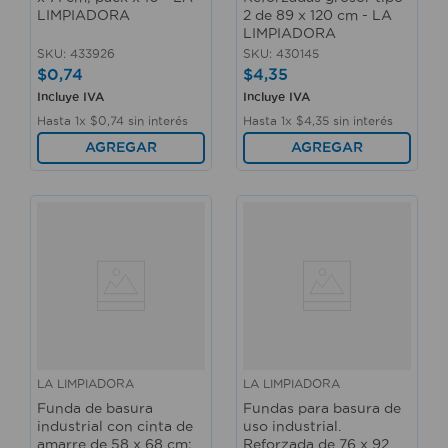
LIMPIADORA
2 de 89 x 120 cm - LA
LIMPIADORA
SKU
:
433926
SKU
:
430145
$
0
,
74
$
4
,
35
Incluye IVA
Incluye IVA
Hasta
1
x
$
0
,
74
sin interés
Hasta
1
x
$
4
,
35
sin interés
AGREGAR
AGREGAR
LA LIMPIADORA
LA LIMPIADORA
Funda de basura
Fundas para basura de
industrial con cinta de
uso industrial.
amarre de 58 x 68 cm;
Reforzada de 76 x 92