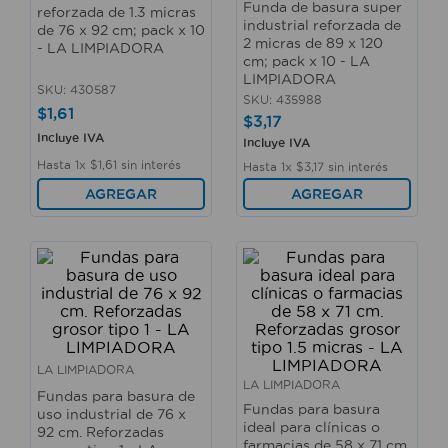
Funda de basura super
reforzada de 1.3 micras
10
.
fregadero
industrial reforzada de
de 76 x 92 cm; pack x 10
2 micras de 89 x 120
- LA LIMPIADORA
cm; pack x 10 - LA
LIMPIADORA
SKU
:
430587
SKU
:
435988
$
1
,
61
$
3
,
17
Incluye IVA
Incluye IVA
Hasta
1
x
$
1
,
61
sin interés
Hasta
1
x
$
3
,
17
sin interés
AGREGAR
AGREGAR
LA LIMPIADORA
LA LIMPIADORA
Fundas para basura de
Fundas para basura
uso industrial de 76 x
ideal para clínicas o
92 cm. Reforzadas
farmacias de 58 x 71 cm.