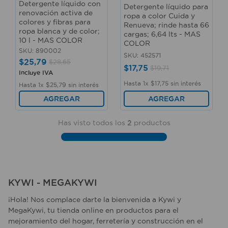
Detergente líquido con
10
.
taladro
Detergente líquido para
renovación activa de
ropa a color Cuida y
colores y fibras para
Renueva; rinde hasta 66
ropa blanca y de color;
cargas; 6,64 lts - MAS
10 l - MAS COLOR
COLOR
SKU
:
890002
SKU
:
452571
$
25
,
79
$
28
,
65
$
17
,
75
$
19
,
71
Incluye IVA
Hasta
1
x
$
17
,
75
sin interés
Hasta
1
x
$
25
,
79
sin interés
AGREGAR
AGREGAR
Has visto todos los
2
productos
KYWI - MEGAKYWI
¡Hola! Nos complace darte la bienvenida a Kywi y
MegaKywi, tu tienda online en productos para el
mejoramiento del hogar, ferretería y construcción en el