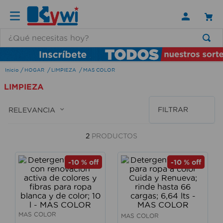
¿Qué necesitas hoy?
TÉRMINOS MÁS BUSCADOS
HOGAR
LIMPIEZA
MAS COLOR
1
.
lamparas
LIMPIEZA
2
.
ducha
3
.
silla
FILTRAR
RELEVANCIA
4
.
lampara
2
PRODUCTOS
5
.
organizador
6
.
escritorio
-
10 %
off
-
10 %
off
7
.
cerradura
8
.
aspiradora
9
.
fregadero
MAS COLOR
MAS COLOR