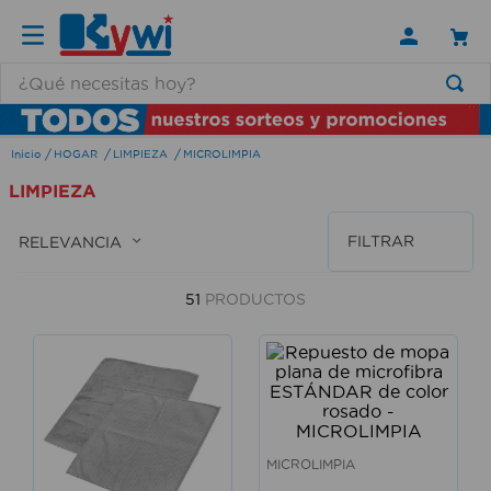
¿Qué necesitas hoy?
TÉRMINOS MÁS BUSCADOS
HOGAR
LIMPIEZA
MICROLIMPIA
1
.
lamparas
LIMPIEZA
2
.
ducha
3
.
silla
FILTRAR
RELEVANCIA
4
.
organizador
51
PRODUCTOS
5
.
lampara
6
.
escritorio
7
.
cerradura
8
.
aspiradora
9
.
lavamanos
MICROLIMPIA