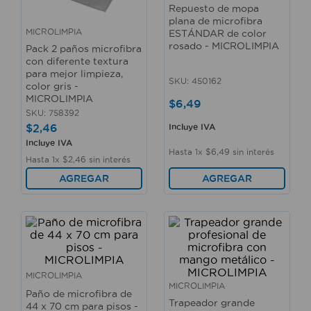
Repuesto de mopa
10
.
taladro
plana de microfibra
MICROLIMPIA
ESTÁNDAR de color
rosado - MICROLIMPIA
Pack 2 paños microfibra
con diferente textura
para mejor limpieza,
SKU
:
450162
color gris -
MICROLIMPIA
$
6
,
49
SKU
:
758392
$
2
,
46
Incluye IVA
Incluye IVA
Hasta
1
x
$
6
,
49
sin interés
Hasta
1
x
$
2
,
46
sin interés
AGREGAR
AGREGAR
MICROLIMPIA
MICROLIMPIA
Paño de microfibra de
Trapeador grande
44 x 70 cm para pisos -