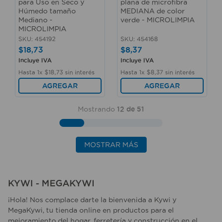
para Uso en Seco y
plana de microfibra
Húmedo tamaño
MEDIANA de color
Mediano -
verde - MICROLIMPIA
MICROLIMPIA
SKU
:
454192
SKU
:
454168
$
18
,
73
$
8
,
37
Incluye IVA
Incluye IVA
Hasta
1
x
$
18
,
73
sin interés
Hasta
1
x
$
8
,
37
sin interés
AGREGAR
AGREGAR
Mostrando
12 de 51
MOSTRAR MÁS
KYWI - MEGAKYWI
¡Hola! Nos complace darte la bienvenida a Kywi y
MegaKywi, tu tienda online en productos para el
mejoramiento del hogar, ferretería y construcción en el