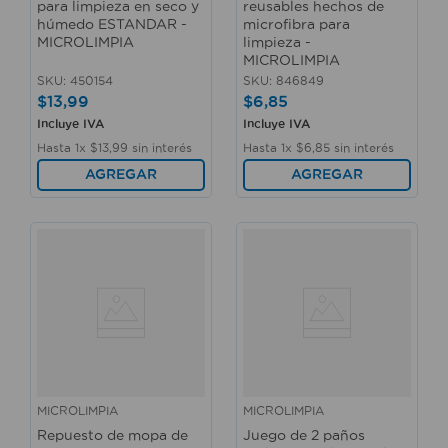
para limpieza en seco y
reusables hechos de
húmedo ESTANDAR -
microfibra para
MICROLIMPIA
limpieza -
MICROLIMPIA
SKU
:
450154
SKU
:
846849
$
13
,
99
$
6
,
85
Incluye IVA
Incluye IVA
Hasta
1
x
$
13
,
99
sin interés
Hasta
1
x
$
6
,
85
sin interés
AGREGAR
AGREGAR
MICROLIMPIA
MICROLIMPIA
Repuesto de mopa de
Juego de 2 paños