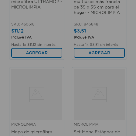
microfibra ULTRAMOP -
multiusos más franela
MICROLIMPIA
de 35 x 35 cm para el
hogar - MICROLIMPIA
SKU
:
450618
SKU
:
846848
$
11
,
12
$
3
,
51
Incluye IVA
Incluye IVA
Hasta
1
x
$
11
,
12
sin interés
Hasta
1
x
$
3
,
51
sin interés
AGREGAR
AGREGAR
MICROLIMPIA
MICROLIMPIA
Mopa de microfibra
Set Mopa Estándar de