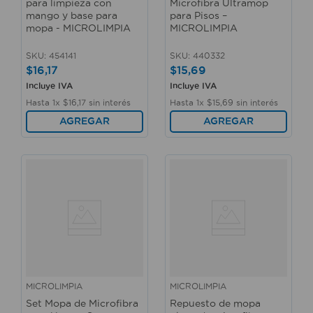
para limpieza con
Microfibra Ultramop
mango y base para
para Pisos –
mopa - MICROLIMPIA
MICROLIMPIA
SKU
:
454141
SKU
:
440332
$
16
,
17
$
15
,
69
Incluye IVA
Incluye IVA
Hasta
1
x
$
16
,
17
sin interés
Hasta
1
x
$
15
,
69
sin interés
AGREGAR
AGREGAR
MICROLIMPIA
MICROLIMPIA
Set Mopa de Microfibra
Repuesto de mopa