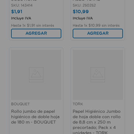
SKU
:
143414
SKU
:
250252
$
1
,
91
$
10
,
99
Incluye IVA
Incluye IVA
Hasta
1
x
$
1
,
91
sin interés
Hasta
1
x
$
10
,
99
sin interés
AGREGAR
AGREGAR
BOUQUET
TORK
Rollo jumbo de papel
Papel Higiénico Jumbo
higiénico de doble hoja
de hoja doble con rollo
de 180 m - BOUQUET
de 8,8 cm x 250 m
precortado; Pack x 4
unidades - TORK