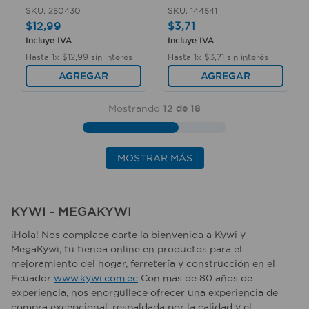
SKU
:
250430
SKU
:
144541
$
12
,
99
$
3
,
71
Incluye IVA
Incluye IVA
Hasta
1
x
$
12
,
99
sin interés
Hasta
1
x
$
3
,
71
sin interés
AGREGAR
AGREGAR
Mostrando
12 de 18
MOSTRAR MÁS
KYWI - MEGAKYWI
¡Hola! Nos complace darte la bienvenida a Kywi y
MegaKywi, tu tienda online en productos para el
mejoramiento del hogar, ferretería y construcción en el
Ecuador
www.kywi.com.ec
Con más de 80 años de
experiencia, nos enorgullece ofrecer una experiencia de
compra excepcional, respaldada por la calidad y el