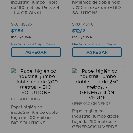
industrial jumbo 1 hoja
higiénico de doble hoja
10
.
taladro
de 180 metros. Pack x 4.
y 250 m cada uno - BIO
- LA ORIGINAL
SOLUTIONS
SKU
:
458261
SKU
:
143416
$
7
,
83
$
12
,
17
Incluye IVA
Incluye IVA
Hasta
1
x
$
7
,
83
sin interés
Hasta
1
x
$
12
,
17
sin interés
AGREGAR
AGREGAR
BIO SOLUTIONS
GENERACIÓN VERDE
Papel higiénico
Papel higiénico
industrial jumbo doble
industrial jumbo doble
hoja de 200 metros. -
hoja de 250 metros. -
BIO SOLUTIONS
GENERACIÓN VERDE