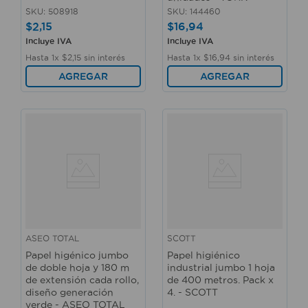
SKU
:
508918
SKU
:
144460
$
2
,
15
$
16
,
94
Incluye IVA
Incluye IVA
Hasta
1
x
$
2
,
15
sin interés
Hasta
1
x
$
16
,
94
sin interés
AGREGAR
AGREGAR
ASEO TOTAL
SCOTT
Papel higénico jumbo
Papel higiénico
de doble hoja y 180 m
industrial jumbo 1 hoja
de extensión cada rollo,
de 400 metros. Pack x
diseño generación
4. - SCOTT
verde - ASEO TOTAL