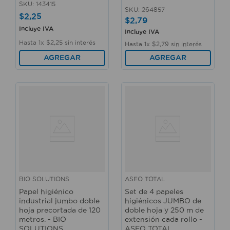
SKU
:
143415
SKU
:
264857
$
2
,
25
$
2
,
79
Incluye IVA
Incluye IVA
Hasta
1
x
$
2
,
25
sin interés
Hasta
1
x
$
2
,
79
sin interés
AGREGAR
AGREGAR
BIO SOLUTIONS
ASEO TOTAL
Papel higiénico
Set de 4 papeles
industrial jumbo doble
higiénicos JUMBO de
hoja precortada de 120
doble hoja y 250 m de
metros. - BIO
extensión cada rollo -
SOLUTIONS
ASEO TOTAL