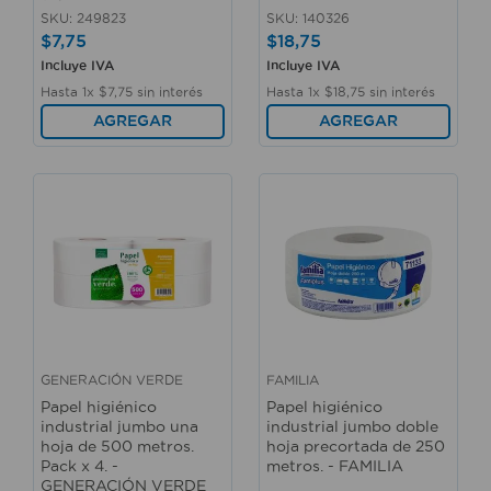
SKU
:
249823
SKU
:
140326
$
7
,
75
$
18
,
75
Incluye IVA
Incluye IVA
Hasta
1
x
$
7
,
75
sin interés
Hasta
1
x
$
18
,
75
sin interés
AGREGAR
AGREGAR
GENERACIÓN VERDE
FAMILIA
Papel higiénico
Papel higiénico
industrial jumbo una
industrial jumbo doble
hoja de 500 metros.
hoja precortada de 250
Pack x 4. -
metros. - FAMILIA
GENERACIÓN VERDE