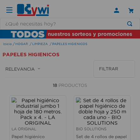
¿Qué necesitas hoy?
TÉRMINOS MÁS BUSCADOS
HOGAR
LIMPIEZA
PAPELES HIGIENICOS
1
.
lamparas
PAPELES HIGIENICOS
2
.
ducha
3
.
silla
FILTRAR
RELEVANCIA
4
.
lampara
18
PRODUCTOS
5
.
organizador
6
.
escritorio
7
.
cerradura
8
.
aspiradora
LA ORIGINAL
BIO SOLUTIONS
9
.
fregadero
Papel higiénico
Set de 4 rollos de papel