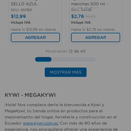
SELLO AZUL
manchas 500 ml. -
ALKO CLEAN
SKU
:
451168
SKU
:
34436
$
12
,
99
$
2
,
76
$
3
,
25
Incluye IVA
Incluye IVA
Hasta
1
x
$
12
,
99
sin interés
Hasta
1
x
$
2
,
76
sin interés
AGREGAR
AGREGAR
Mostrando
12 de 45
MOSTRAR MÁS
KYWI - MEGAKYWI
¡Hola! Nos complace darte la bienvenida a Kywi y
MegaKywi, tu tienda online en productos para el
mejoramiento del hogar, ferretería y construcción en el
Ecuador
www.kywi.com.ec
Con más de 80 años de
experiencia, nos enorgullece ofrecer una experiencia de