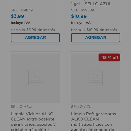
1 gal. - SELLO AZUL
SKU
:
451839
SKU
:
459504
$
3
,
99
$
10
,
99
Incluye IVA
Incluye IVA
Hasta
1
x
$
3
,
99
sin interés
Hasta
1
x
$
10
,
99
sin interés
AGREGAR
AGREGAR
-
15 %
off
SELLO AZUL
SELLO AZUL
Limpia Vidrios ALKO
Limpia Refrigeradoras
CLEAN extra potente
ALKO CLEAN
para vidrios, espejos y
multisuperficies con
cristalería 1 galón -
agente eliminador de