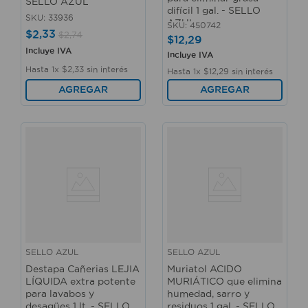
SELLO AZUL
difícil 1 gal. - SELLO
SKU
:
33936
AZUL
SKU
:
450742
$
2
,
33
$
2
,
74
$
12
,
29
Incluye IVA
Incluye IVA
Hasta
1
x
$
2
,
33
sin interés
Hasta
1
x
$
12
,
29
sin interés
AGREGAR
AGREGAR
SELLO AZUL
SELLO AZUL
Destapa Cañerias LEJIA
Muriatol ACIDO
LÍQUIDA extra potente
MURIÁTICO que elimina
para lavabos y
humedad, sarro y
desagües 1 lt. - SELLO
residuos 1 gal. - SELLO