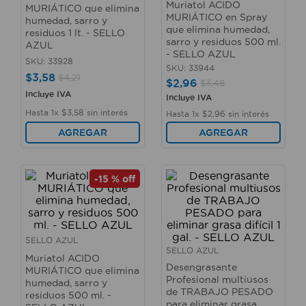
Muriatol ACIDO
MURIÁTICO que elimina
10
.
sillas
MURIÁTICO en Spray
humedad, sarro y
que elimina humedad,
residuos 1 lt. - SELLO
sarro y residuos 500 ml.
AZUL
- SELLO AZUL
SKU
:
33928
SKU
:
33944
$
3
,
58
$
4
,
21
$
2
,
96
$
3
,
48
Incluye IVA
Incluye IVA
Hasta
1
x
$
3
,
58
sin interés
Hasta
1
x
$
2
,
96
sin interés
AGREGAR
AGREGAR
-
15 %
off
SELLO AZUL
SELLO AZUL
Muriatol ACIDO
Desengrasante
MURIÁTICO que elimina
Profesional multiusos
humedad, sarro y
de TRABAJO PESADO
residuos 500 ml. -
para eliminar grasa