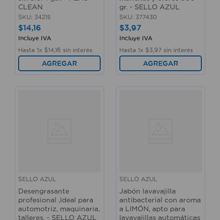
CLEAN
gr. - SELLO AZUL
SKU
:
34215
SKU
:
377430
$
14
,
16
$
3
,
97
Incluye IVA
Incluye IVA
Hasta
1
x
$
14
,
16
sin interés
Hasta
1
x
$
3
,
97
sin interés
AGREGAR
AGREGAR
SELLO AZUL
SELLO AZUL
Desengrasante
Jabón lavavajilla
profesional ,Ideal para
antibacterial con aroma
automotriz, maquinaria,
a LIMÓN, apto para
talleres. - SELLO AZUL
lavavajillas automáticas