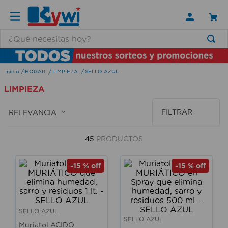
¿Qué necesitas hoy?
TÉRMINOS MÁS BUSCADOS
HOGAR
LIMPIEZA
SELLO AZUL
1
.
lamparas
LIMPIEZA
2
.
ducha
3
.
silla
FILTRAR
RELEVANCIA
4
.
escritorio
45
PRODUCTOS
5
.
lampara
6
.
organizador
-
15 %
off
-
15 %
off
7
.
cerradura
8
.
taladro
SELLO AZUL
9
.
aspiradora
SELLO AZUL
Muriatol ACIDO