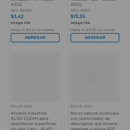
AZUL
AZUL
SKU
:
86452
SKU
:
33901
$
3
,
42
$
13
,
35
Incluye IVA
Incluye IVA
Hasta
1
x
$
3
,
42
sin interés
Hasta
1
x
$
13
,
35
sin interés
AGREGAR
AGREGAR
SELLO AZUL
SELLO AZUL
Alcohol Industrial
Borax natural multiusos
ALKO CLEAN para
con potenciador de
desinfectar superficies
detergente que elimina
sin olor 1 gal. - ALKO
manchas y olores 500