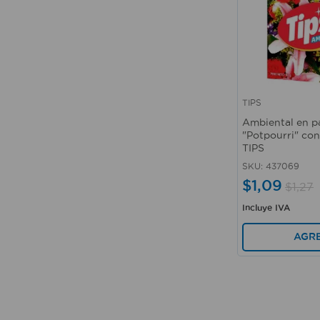
TIPS
Vista rápida
Ambiental en pa
"Potpourri" con
TIPS
SKU
:
437069
$
1
,
09
$
1
,
27
Incluye IVA
AGR