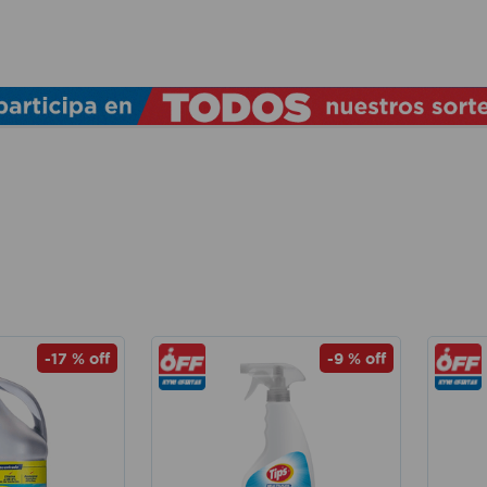
TÉRMINOS MÁS BUSCADOS
1
.
lamparas
2
.
ducha
3
.
silla
4
.
lampara
5
.
organizador
6
.
escritorio
7
.
cerradura
-
17 %
off
-
9 %
off
8
.
aspiradora
9
.
fregadero
10
.
taladro