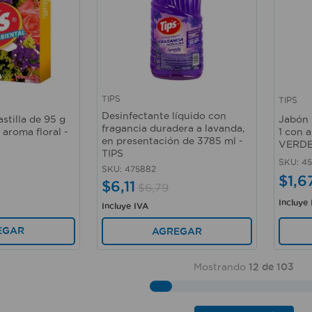
TIPS
TIPS
Vista rápida
Vista 
Desinfectante líquido con
stilla de 95 g
Jabón l
fragancia duradera a lavanda,
 aroma floral -
1 con
en presentación de 3785 ml -
VERDE;
TIPS
SKU
:
4
SKU
:
475882
$
1
,
6
$
6
,
11
$
6
,
79
Incluye
Incluye IVA
EGAR
AGREGAR
Mostrando
12 de 103