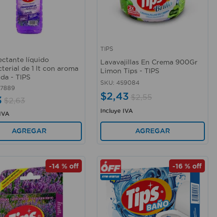
TIPS
rápida
Vista rápida
ectante líquido
Lavavajillas En Crema 900Gr
terial de 1 lt con aroma
Limon Tips - TIPS
nda - TIPS
SKU
:
459084
57889
$
2
,
43
$
2
,
55
3
$
2
,
63
Incluye IVA
 IVA
AGREGAR
AGREGAR
-
14 %
off
-
16 %
off