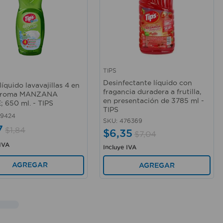
TIPS
rápida
Vista rápida
Desinfectante líquido con
íquido lavavajillas 4 en
fragancia duradera a frutilla,
 aroma MANZANA
en presentación de 3785 ml -
 650 ml. - TIPS
TIPS
59424
SKU
:
476369
7
$
1
,
84
$
6
,
35
$
7
,
04
 IVA
Incluye IVA
AGREGAR
AGREGAR