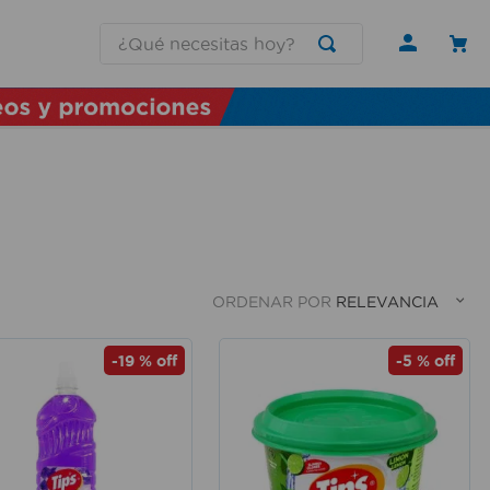
¿Qué necesitas hoy?
ORDENAR POR
RELEVANCIA
-
19 %
off
-
5 %
off