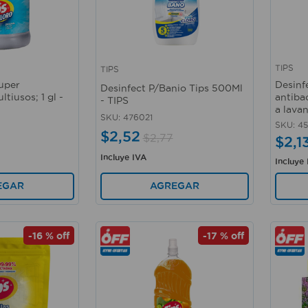
TIPS
TIPS
Vista rápida
Vista 
super
Desinf
Desinfect P/Banio Tips 500Ml
tiusos; 1 gl -
antibac
- TIPS
a lava
SKU
:
476021
SKU
:
4
$
2
,
52
$
2
,
77
$
2
,
1
Incluye IVA
Incluye
AGREGAR
EGAR
-
16 %
off
-
17 %
off