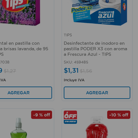
TIPS
rápida
Vista rápida
tal en pastilla con
Desinfectante de inodoro en
a brisas lavanda, de 95
pastilla PODER X3 con aroma
PS
a Frescura Azul - TIPS
37038
SKU
:
459485
9
$
1
,
31
$
1
,
27
$
1
,
56
 IVA
Incluye IVA
AGREGAR
AGREGAR
-
9 %
off
-
10 %
off