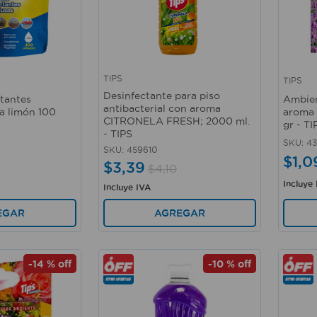
TIPS
TIPS
Vista rápida
Vista 
Desinfectante para piso
ctantes
Ambien
antibacterial con aroma
a limón 100
aroma 
CITRONELA FRESH; 2000 ml.
gr - TI
- TIPS
SKU
:
4
SKU
:
459610
$
1
,
0
$
3
,
39
$
4
,
10
Incluye
Incluye IVA
EGAR
AGREGAR
-
14 %
off
-
10 %
off