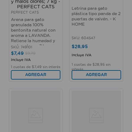
Letrina para gato
PERFECT CATS
plástica tipo panda de 2
puertas de vaivén. - K
Arena para gato
HOME
granulada 100%
bentonita natural con
aroma a LAVANDA.
SKU
:
604547
Retiene la humedad y
$
28
,
95
malos olores; 7 kg -
SKU
:
749101
PERFECT CATS
$
7
,
49
$
9
,
79
Incluye IVA
Incluye IVA
1
cuotas de
$
28
,
95
sin
1
cuotas de
$
7
,
49
sin interés
interés
AGREGAR
AGREGAR