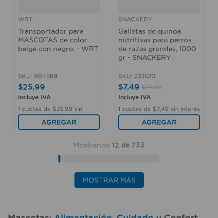
WRT
SNACKERY
Transportador para
Galletas de quinoa
MASCOTAS de color
nutritivas para perros
beige con negro. - WRT
de razas grandes, 1000
gr - SNACKERY
SKU
:
604569
SKU
:
233520
$
25
,
99
$
7
,
49
$
14
,
99
Incluye IVA
Incluye IVA
1
cuotas de
$
25
,
99
sin
1
cuotas de
$
7
,
49
sin interés
interés
AGREGAR
AGREGAR
Mostrando
12 de 733
MOSTRAR MÁS
Mascotas:
Alimentación
,
Cuidado
y Confort