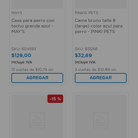
MAYS
PINKIS PETS
Casa para perro con
Cama bruno talla 8
techo grande azul -
(large) color azul para
MAY'S
perro - PINKI PETS
SKU
:
604593
SKU
:
831256
$
129
,
00
$
32
,
69
Incluye IVA
Incluye IVA
12
cuotas de
$
10
,
75
sin
3
cuotas de
$
10
,
89
sin
interés
interés
AGREGAR
AGREGAR
-
15 %