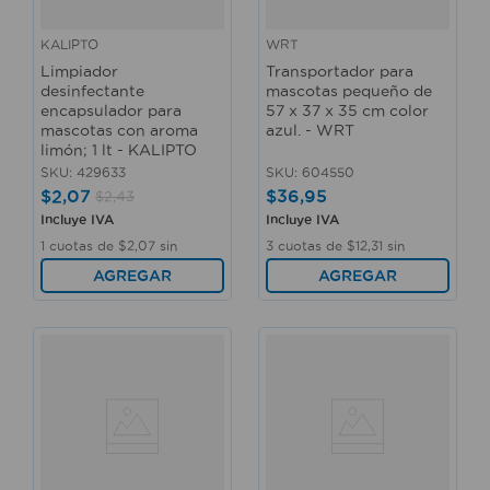
KALIPTO
WRT
Limpiador
Transportador para
desinfectante
mascotas pequeño de
encapsulador para
57 x 37 x 35 cm color
mascotas con aroma
azul. - WRT
limón; 1 lt - KALIPTO
SKU
:
429633
SKU
:
604550
$
2
,
07
$
36
,
95
$
2
,
43
Incluye IVA
Incluye IVA
1
cuotas de
$
2
,
07
sin
3
cuotas de
$
12
,
31
sin
interés
interés
AGREGAR
AGREGAR