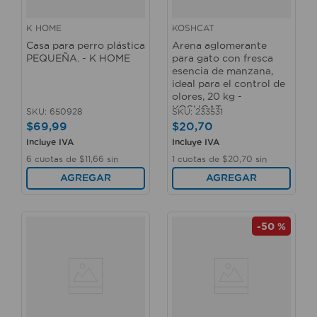
K HOME
KOSHCAT
Casa para perro plástica
Arena aglomerante
PEQUEÑA. - K HOME
para gato con fresca
esencia de manzana,
ideal para el control de
olores, 20 kg -
KOSHCAT
SKU
:
650928
SKU
:
233531
$
69
,
99
$
20
,
70
Incluye IVA
Incluye IVA
6
cuotas de
$
11
,
66
sin
1
cuotas de
$
20
,
70
sin
interés
interés
AGREGAR
AGREGAR
-
50 %