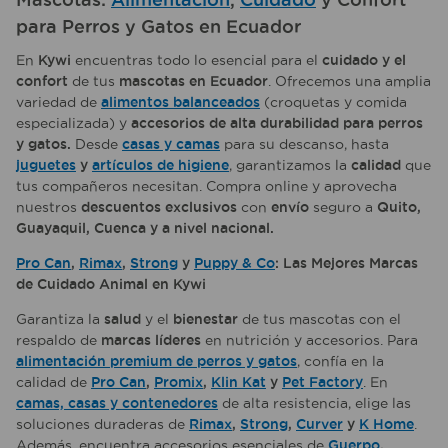
para Perros y Gatos en Ecuador
En
Kywi
encuentras todo lo esencial para el
cuidado y el
confort
de tus
mascotas en Ecuador
. Ofrecemos una amplia
variedad de
alimentos balanceados
(croquetas y comida
especializada) y
accesorios de alta durabilidad para perros
y gatos.
Desde
casas y camas
para su descanso, hasta
juguetes
y
artículos de higiene
, garantizamos la
calidad
que
tus compañeros necesitan. Compra online y aprovecha
nuestros
descuentos exclusivos
con
envío
seguro a
Quito,
Guayaquil, Cuenca y a nivel nacional.
Pro Can
,
Rimax
,
Strong
y
Puppy & Co
: Las Mejores Marcas
de Cuidado Animal en Kywi
Garantiza la
salud
y el
bienestar
de tus mascotas con el
respaldo de
marcas líderes
en nutrición y accesorios. Para
alimentación premium de perros y gatos
, confía en la
calidad de
Pro Can
,
Promix
,
Klin Kat
y
Pet Factory
. En
camas, casas y contenedores
de alta resistencia, elige las
soluciones duraderas de
Rimax
,
Strong
,
Curver
y
K Home
.
Además, encuentra accesorios esenciales de
Guerpo
,