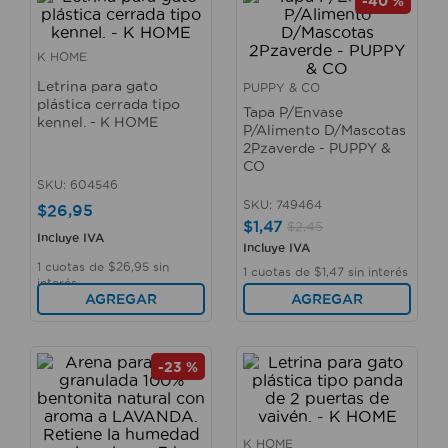
-
40 %
10
.
sillas
K HOME
Letrina para gato
PUPPY & CO
plástica cerrada tipo
Tapa P/Envase
kennel. - K HOME
P/Alimento D/Mascotas
2Pzaverde - PUPPY &
CO
SKU
:
604546
SKU
:
749464
$
26
,
95
$
1
,
47
$
2
,
45
Incluye IVA
Incluye IVA
1
cuotas de
$
26
,
95
sin
1
cuotas de
$
1
,
47
sin interés
interés
AGREGAR
AGREGAR
-
23 %
K HOME